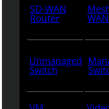
SD-WAN
Mesh
Router
WAN 
Unmanaged
Man
Switch
Swit
VM
Vide