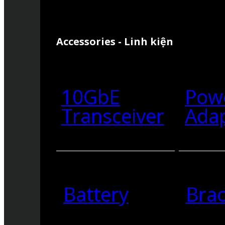
Accessories - Linh kiện
10GbE
Pow
Transceiver
Ada
Battery
Brac