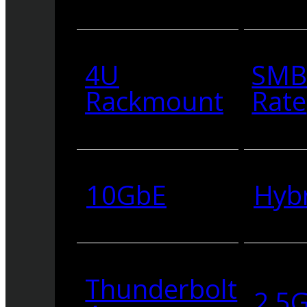
4U
SMB
Rackmount
Rate
10GbE
Hyb
Thunderbolt
2.5