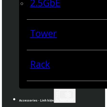
2.5GbE
Tower
Rack
Accessories - Linh kiện