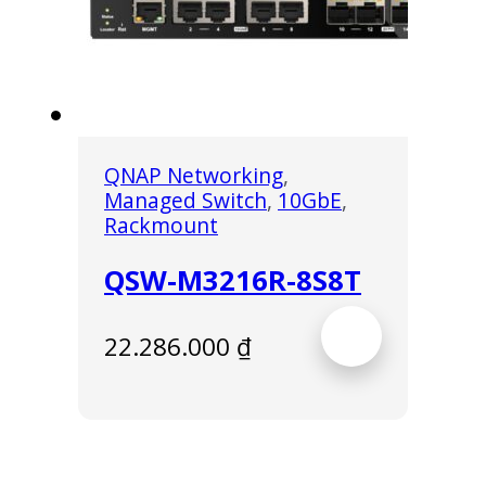
QNAP Networking
,
Managed Switch
,
10GbE
,
Rackmount
QSW-M3216R-8S8T
22.286.000
₫