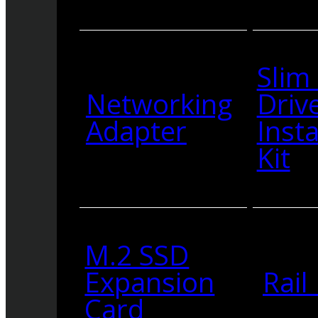
Slim
Networking
Driv
Adapter
Insta
Kit
M.2 SSD
Expansion
Rail 
Card