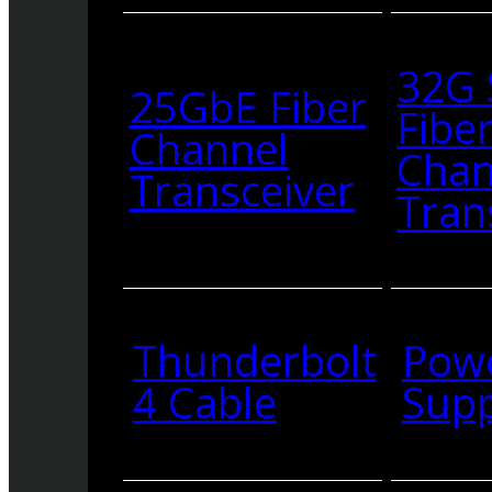
32G
25GbE Fiber
Fibe
Channel
Chan
Transceiver
Tran
Thunderbolt
Pow
4 Cable
Supp