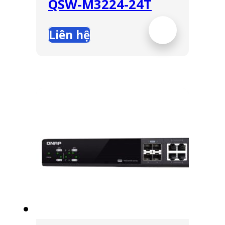
QSW-M3224-24T
Liên hệ