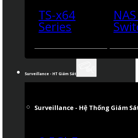
TS-x64
NAS
Series
Swit
Surveillance - HT Giám Sát
Surveillance - Hệ Thống Giám Sá