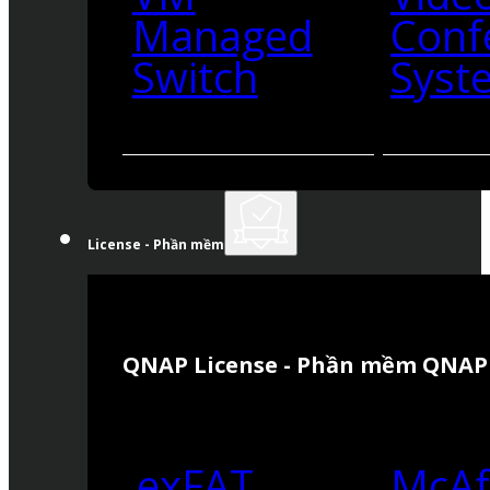
Managed
Conf
Switch
Syst
License - Phần mềm
QNAP License - Phần mềm QNAP
exFAT
McAf