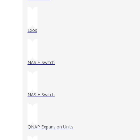
()
Exos
()
NAS + Switch
()
NAS + Switch
()
QNAP Expansion Units
()