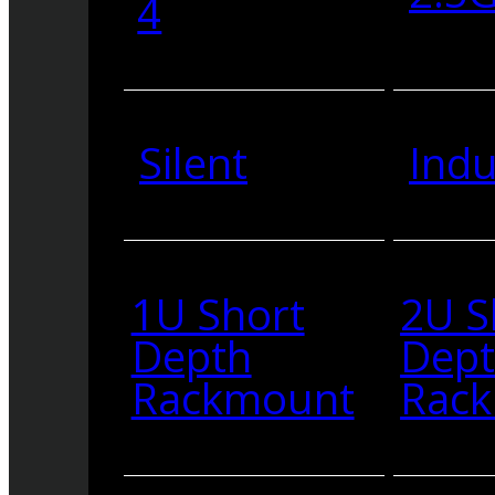
4
Silent
Indu
1U Short
2U S
Depth
Dep
Rackmount
Rac