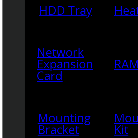
HDD Tray
Heat
Network
Expansion
RA
Card
Mounting
Mou
Bracket
Kit