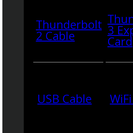
Thun
Thunderbolt
3 Ex
2 Cable
Card
USB Cable
WiFi