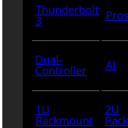
Thunderbolt
Pro
3
Dual-
AI
Controller
1U
2U
Rackmount
Rac