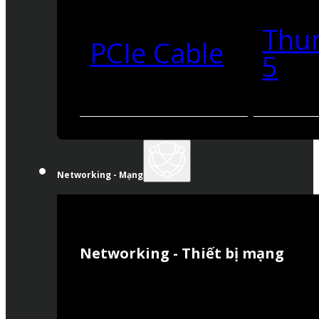
Thu
PCIe Cable
5
Networking - Mạng
Networking - Thiết bị mạng