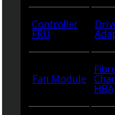
Controller
Driv
FRU
Ada
Fibr
Fan Module
Cha
HBA