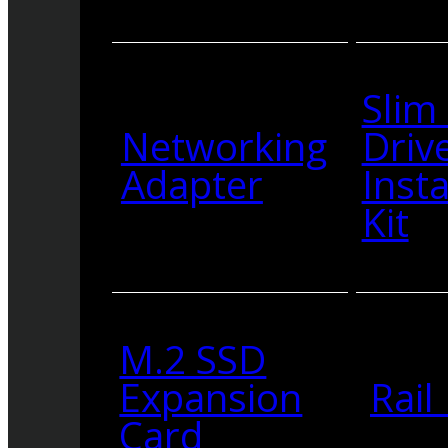
Slim
Networking
Driv
Adapter
Insta
Kit
M.2 SSD
Expansion
Rail 
Card