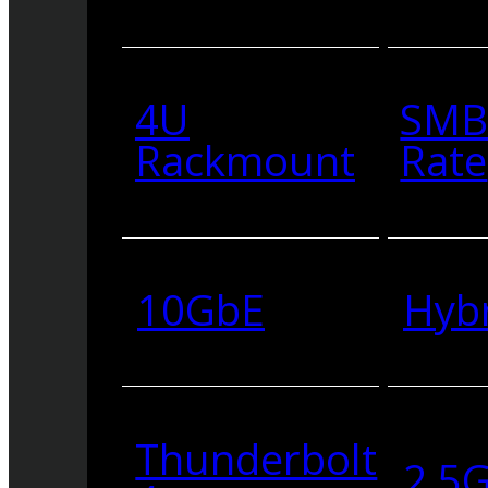
4U
SMB
Rackmount
Rate
10GbE
Hyb
Thunderbolt
2.5