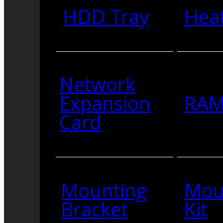
HDD Tray
Heat
Network
Expansion
RA
Card
Mounting
Mou
Bracket
Kit