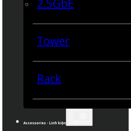
2.5GbE
Tower
Rack
Accessories - Linh kiện