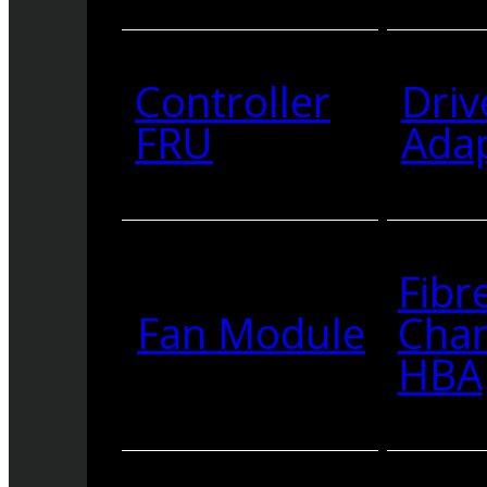
Controller
Driv
FRU
Ada
Fibr
Fan Module
Cha
HBA