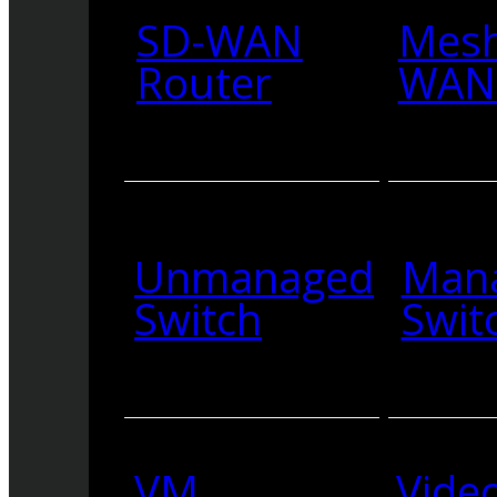
SD-WAN
Mesh
Router
WAN 
Unmanaged
Man
Switch
Swit
VM
Vide