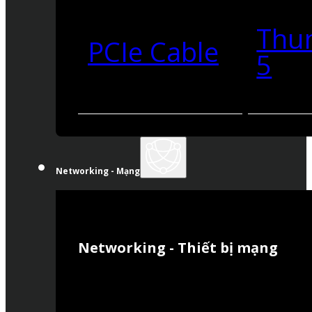
Thu
PCIe Cable
5
Networking - Mạng
Networking - Thiết bị mạng