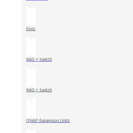
()
Exos
()
NAS + Switch
()
NAS + Switch
()
QNAP Expansion Units
()