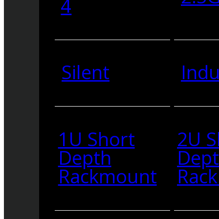
4
Silent
Indu
1U Short
2U S
Depth
Dep
Rackmount
Rac