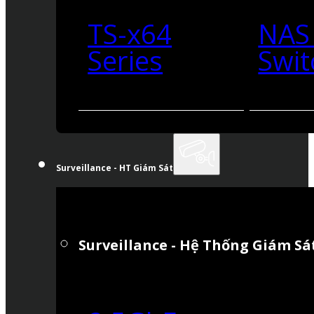
TS-x64
NAS
Series
Swit
Surveillance - HT Giám Sát
Surveillance - Hệ Thống Giám Sá