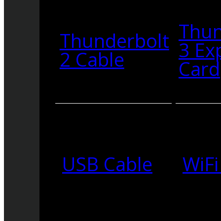
Thun
Thunderbolt
3 Ex
2 Cable
Card
USB Cable
WiFi