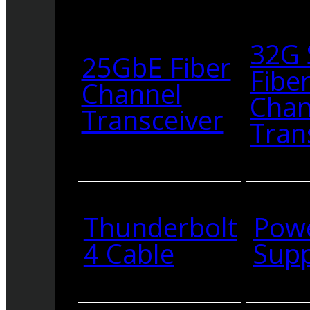
32G
25GbE Fiber
Fibe
Channel
Chan
Transceiver
Tran
Thunderbolt
Pow
4 Cable
Supp