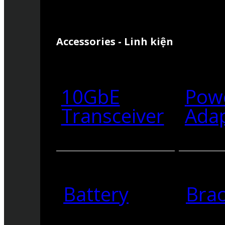
Accessories - Linh kiện
10GbE
Pow
Transceiver
Ada
Battery
Brac