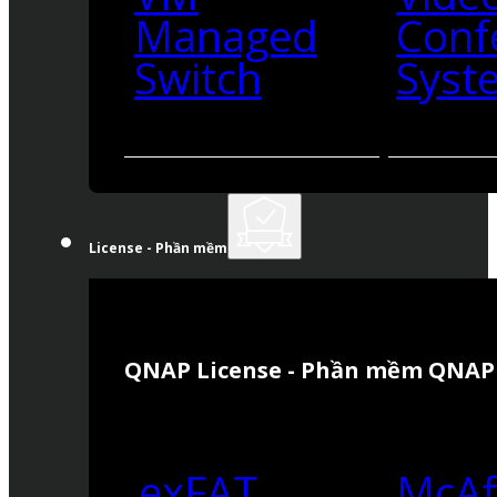
Managed
Conf
Switch
Syst
License - Phần mềm
QNAP License - Phần mềm QNAP
exFAT
McAf