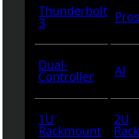
Thunderbolt
Pro
3
Dual-
AI
Controller
1U
2U
Rackmount
Rac