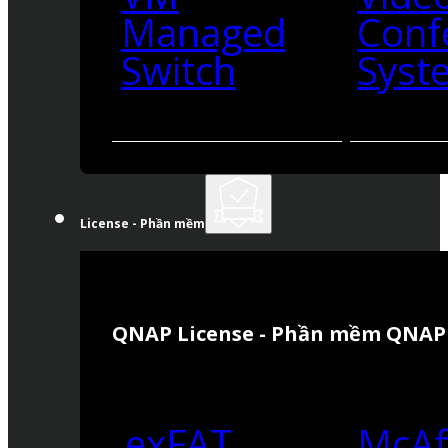
Managed
Conf
Switch
Syst
License - Phần mềm
QNAP License - Phần mềm QNAP
exFAT
McAf