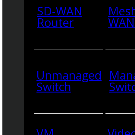
SD-WAN
Mesh
Router
WAN 
Unmanaged
Man
Switch
Swit
VM
Vide