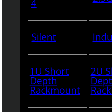
4
Silent
Indu
1U Short
2U S
Depth
Dep
Rackmount
Rac