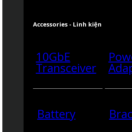
Accessories - Linh kiện
10GbE
Pow
Transceiver
Ada
Battery
Brac