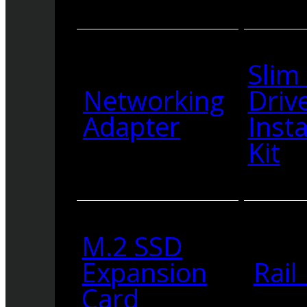
Slim
Networking
Driv
Adapter
Insta
Kit
M.2 SSD
Expansion
Rail 
Card