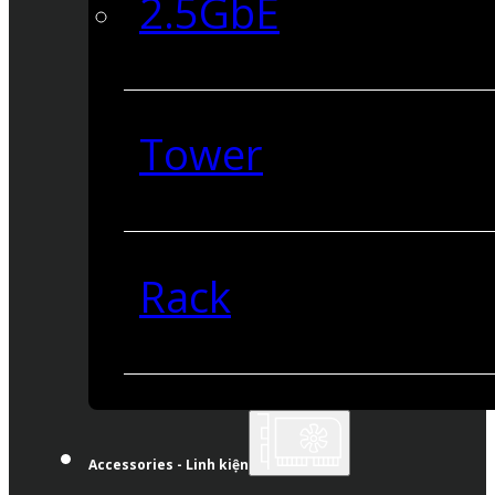
2.5GbE
Tower
Rack
Accessories - Linh kiện