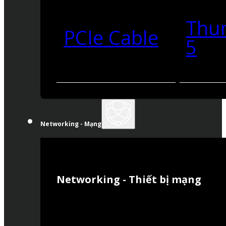
Thu
PCIe Cable
5
Networking - Mạng
Networking - Thiết bị mạng