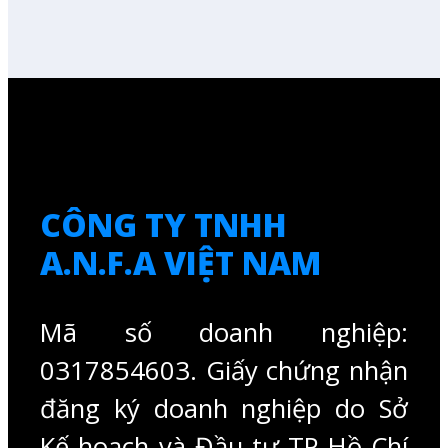
CÔNG TY TNHH
A.N.F.A VIỆT NAM
Mã số doanh nghiệp:
0317854603. Giấy chứng nhận
đăng ký doanh nghiệp do Sở
Kế hoạch và Đầu tư TP Hồ Chí