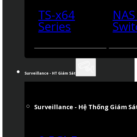
TS-x64
NAS
Series
Swit
Surveillance - HT Giám Sát
Surveillance - Hệ Thống Giám Sá