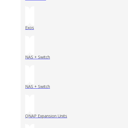
()
Exos
()
NAS + Switch
()
NAS + Switch
()
QNAP Expansion Units
()