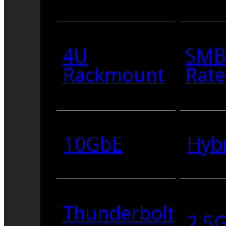
4U
SMB
Rackmount
Rate
10GbE
Hyb
Thunderbolt
2.5