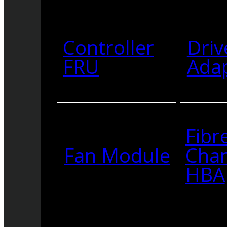
Controller
Driv
FRU
Ada
Fibr
Fan Module
Cha
HBA