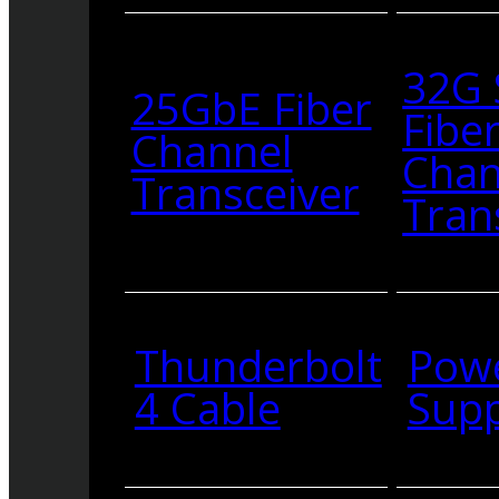
32G
25GbE Fiber
Fibe
Channel
Chan
Transceiver
Tran
Thunderbolt
Pow
4 Cable
Supp