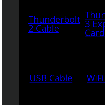
Thun
Thunderbolt
3 Ex
2 Cable
Card
USB Cable
WiFi