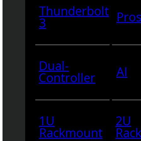
Thunderbolt
Pro
3
Dual-
AI
Controller
1U
2U
Rackmount
Rac