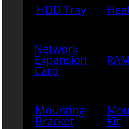
HDD Tray
Heat
Network
Expansion
RA
Card
Mounting
Mou
Bracket
Kit