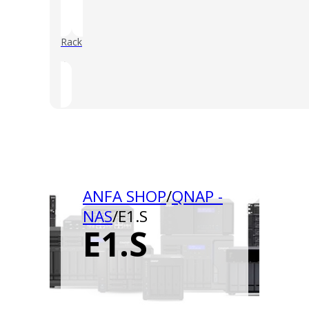
Rack
()
ANFA SHOP
/
QNAP -
NAS
/
E1.S
E1.S