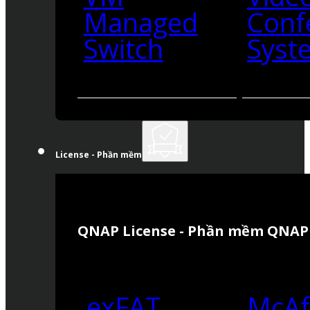
Managed
Conf
Switch
Syst
License - Phần mềm
QNAP License - Phần mềm QNAP
exFAT
McAf