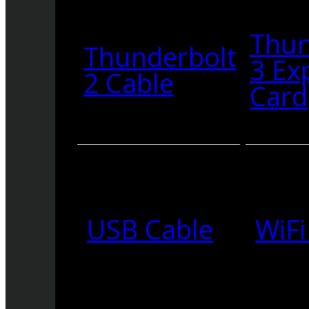
Thun
Thunderbolt
3 Ex
2 Cable
Card
USB Cable
WiFi