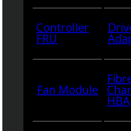
Controller
Driv
FRU
Ada
Fibr
Fan Module
Cha
HBA