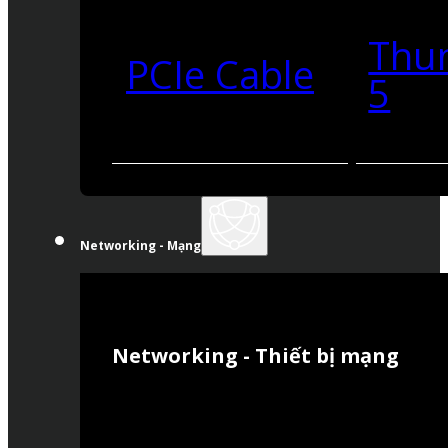
Thu
PCIe Cable
5
Networking - Mạng
Networking - Thiết bị mạng