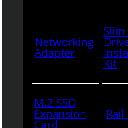
Slim
Networking
Driv
Adapter
Insta
Kit
M.2 SSD
Expansion
Rail 
Card