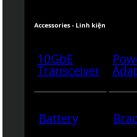
Accessories - Linh kiện
10GbE
Pow
Transceiver
Ada
Battery
Brac