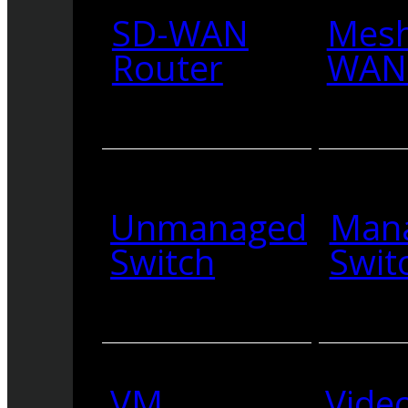
SD-WAN
Mesh
Router
WAN 
Unmanaged
Man
Switch
Swit
VM
Vide