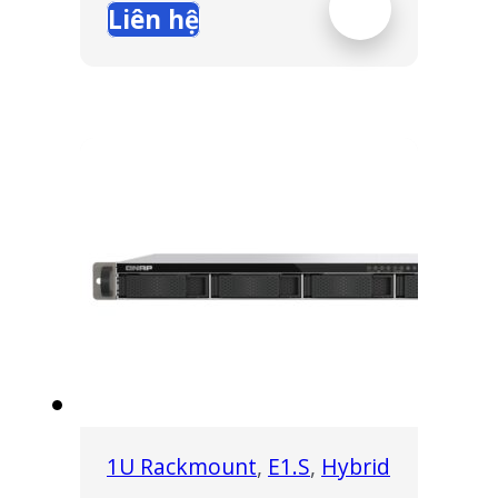
Liên hệ
1U Rackmount
,
E1.S
,
Hybrid