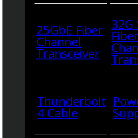
32G
25GbE Fiber
Fibe
Channel
Chan
Transceiver
Tran
Thunderbolt
Pow
4 Cable
Supp