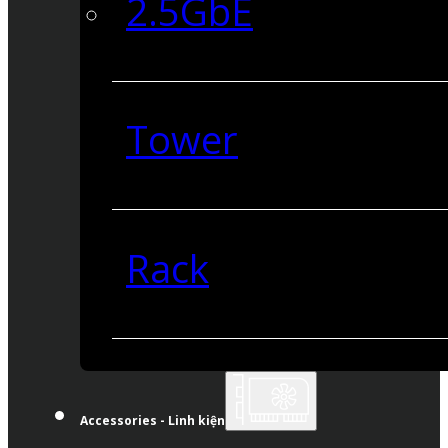
2.5GbE
Tower
Rack
Accessories - Linh kiện