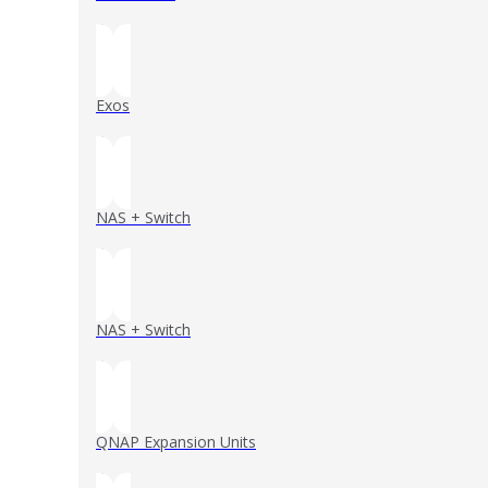
()
Exos
()
NAS + Switch
()
NAS + Switch
()
QNAP Expansion Units
()