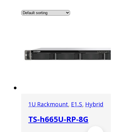
1U Rackmount
,
E1.S
,
Hybrid
TS-h665U-RP-8G