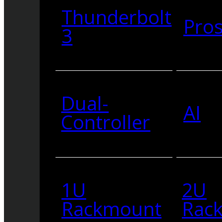
Thunderbolt
Pro
3
Dual-
AI
Controller
1U
2U
Rackmount
Rac