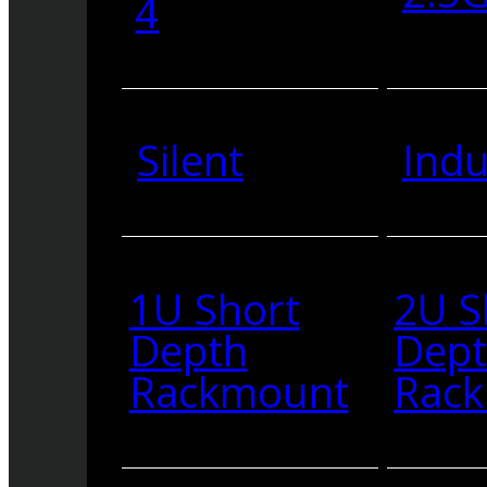
4
Silent
Indu
1U Short
2U S
Depth
Dep
Rackmount
Rac