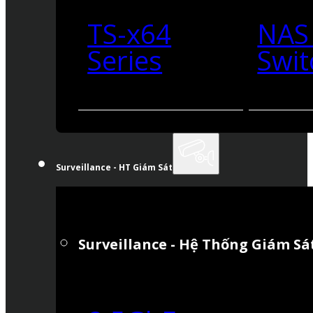
TS-x64
NAS
Series
Swit
Surveillance - HT Giám Sát
Surveillance - Hệ Thống Giám Sá