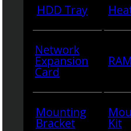
HDD Tray
Heat
Network
Expansion
RA
Card
Mounting
Mou
Bracket
Kit