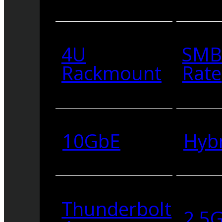
4U
SMB
Rackmount
Rate
10GbE
Hyb
Thunderbolt
2.5