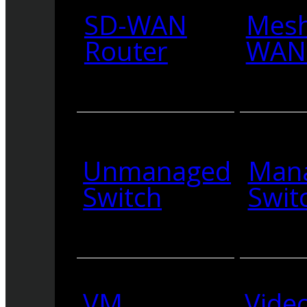
SD-WAN
Mesh
Router
WAN 
Unmanaged
Man
Switch
Swit
VM
Vide