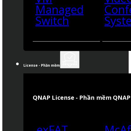
Managed
Conf
Switch
Syst
License - Phần mềm
QNAP License - Phần mềm QNAP
exFAT
McAf