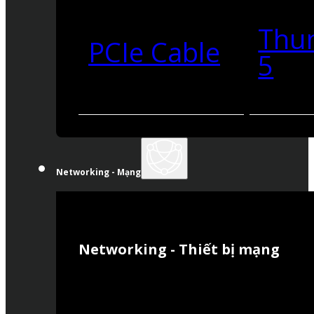
Thu
PCIe Cable
5
Networking - Mạng
Networking - Thiết bị mạng