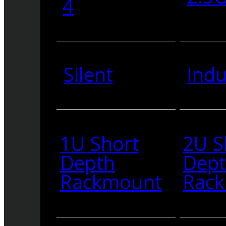
4
Silent
Indu
1U Short
2U S
Depth
Dep
Rackmount
Rac