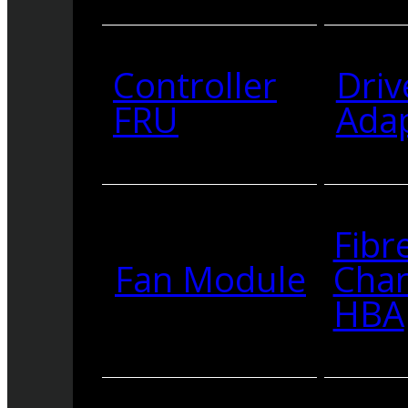
Controller
Driv
FRU
Ada
Fibr
Fan Module
Cha
HBA