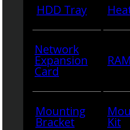
HDD Tray
Heat
Network
Expansion
RA
Card
Mounting
Mou
Bracket
Kit