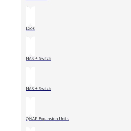
()
Exos
()
NAS + Switch
()
NAS + Switch
()
QNAP Expansion Units
()