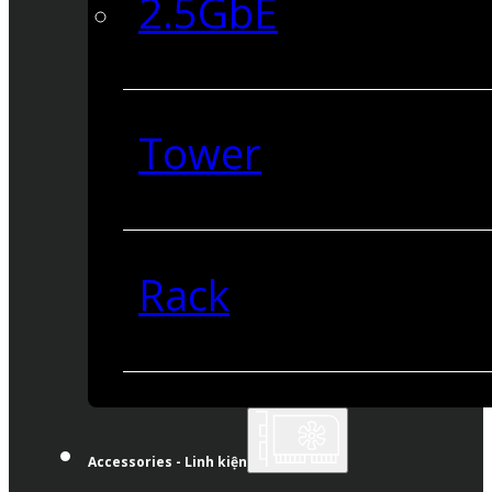
2.5GbE
Tower
Rack
Accessories - Linh kiện