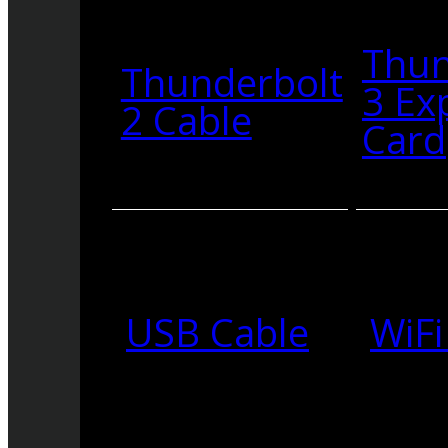
Thun
Thunderbolt
3 Ex
2 Cable
Card
USB Cable
WiFi