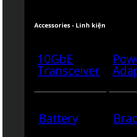
Accessories - Linh kiện
10GbE
Pow
Transceiver
Ada
Battery
Brac