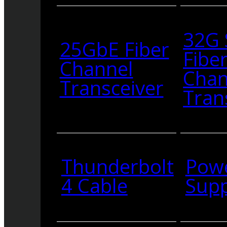
32G
25GbE Fiber
Fibe
Channel
Chan
Transceiver
Tran
Thunderbolt
Pow
4 Cable
Supp