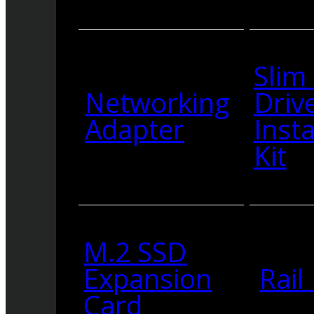
Slim
Networking
Driv
Adapter
Insta
Kit
M.2 SSD
Expansion
Rail 
Card