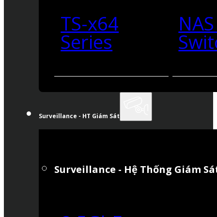
TS-x64
NAS
Series
Swit
Surveillance - HT Giám Sát
Surveillance - Hệ Thống Giám Sá