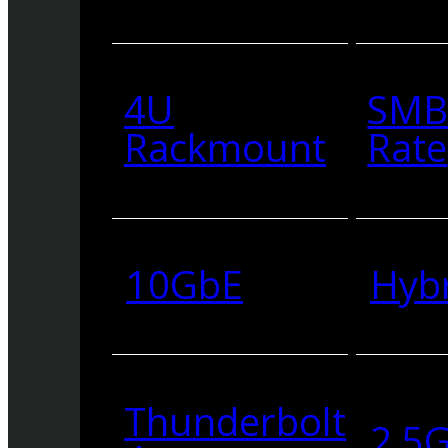
4U
SMB
Rackmount
Rate
10GbE
Hyb
Thunderbolt
2.5