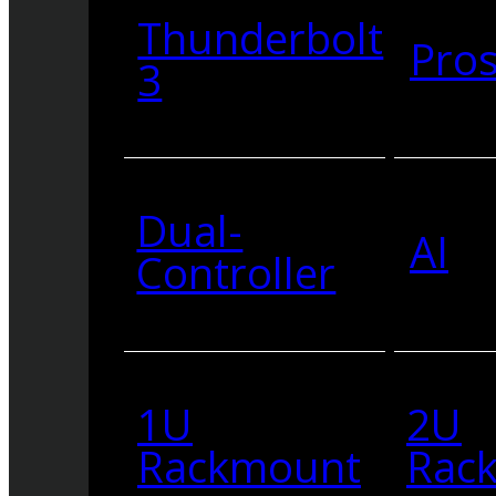
Thunderbolt
Pro
3
Dual-
AI
Controller
1U
2U
Rackmount
Rac