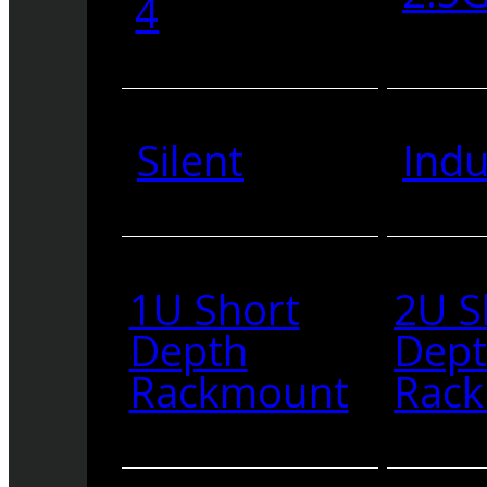
4
Silent
Indu
1U Short
2U S
Depth
Dep
Rackmount
Rac