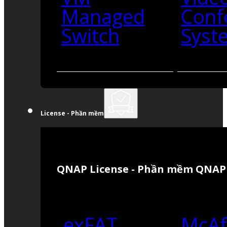
Managed
Conf
Switch
Syst
License - Phần mềm
QNAP License - Phần mềm QNAP
exFAT
McAf