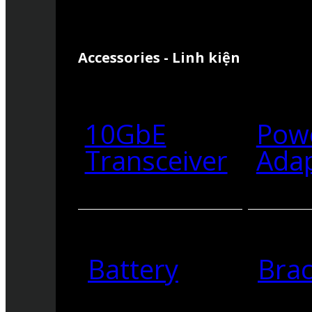
Accessories - Linh kiện
10GbE
Pow
Transceiver
Ada
Battery
Brac