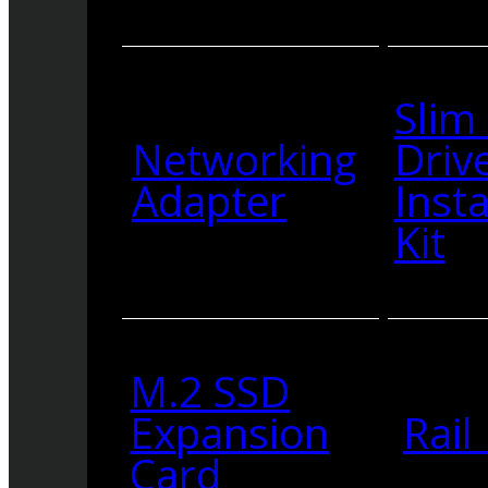
Slim
Networking
Driv
Adapter
Insta
Kit
M.2 SSD
Expansion
Rail 
Card