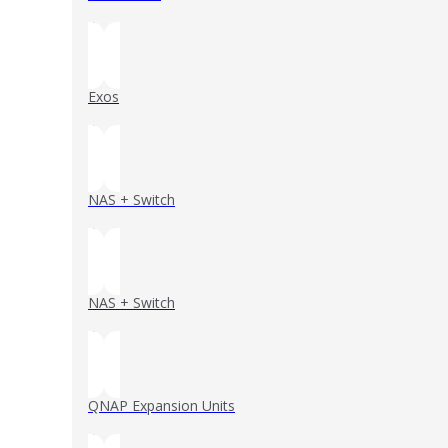
()
Exos
()
NAS + Switch
()
NAS + Switch
()
QNAP Expansion Units
()