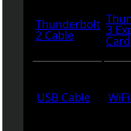
Thun
Thunderbolt
3 Ex
2 Cable
Card
USB Cable
WiFi