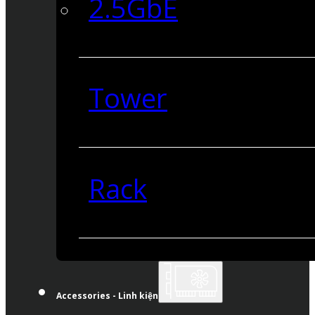
2.5GbE
Tower
Rack
Accessories - Linh kiện