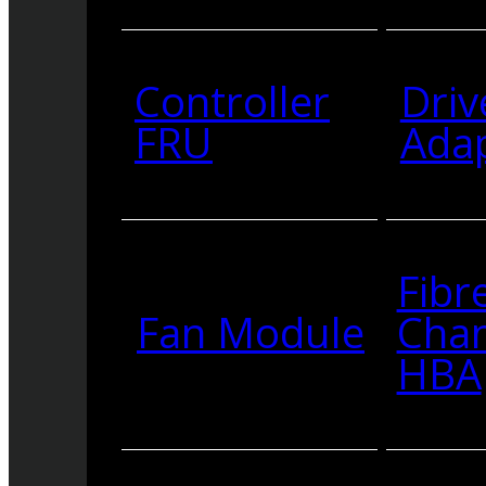
Controller
Driv
FRU
Ada
Fibr
Fan Module
Cha
HBA