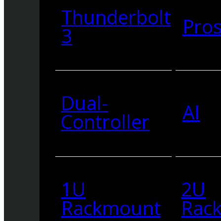
Thunderbolt
Pro
3
Dual-
AI
Controller
1U
2U
Rackmount
Rac