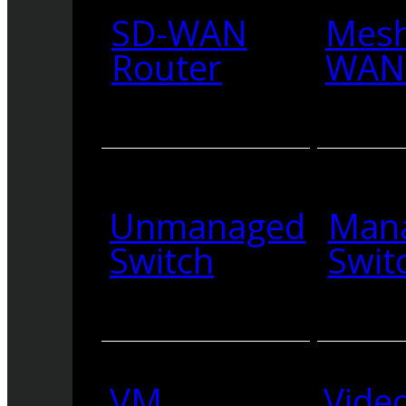
SD-WAN
Mesh
Router
WAN 
Unmanaged
Man
Switch
Swit
VM
Vide