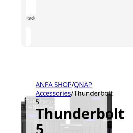
Rack
()
ANFA SHOP
/
QNAP
Accessories
/
Thunderbolt
5
Thunderbolt
5