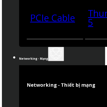
Thu
PCIe Cable
5
Networking - Mạng
Networking - Thiết bị mạng