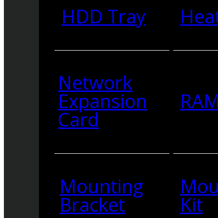
HDD Tray
Heat
Network
Expansion
RA
Card
Mounting
Mou
Bracket
Kit