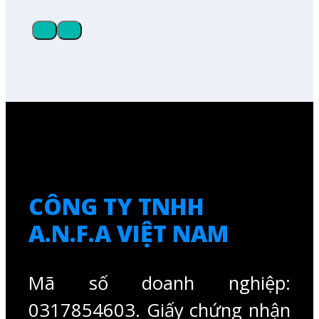
CÔNG TY TNHH
A.N.F.A VIỆT NAM
Mã số doanh nghiệp:
0317854603. Giấy chứng nhận