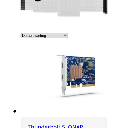
Thunderbolt 5
,
QNAP