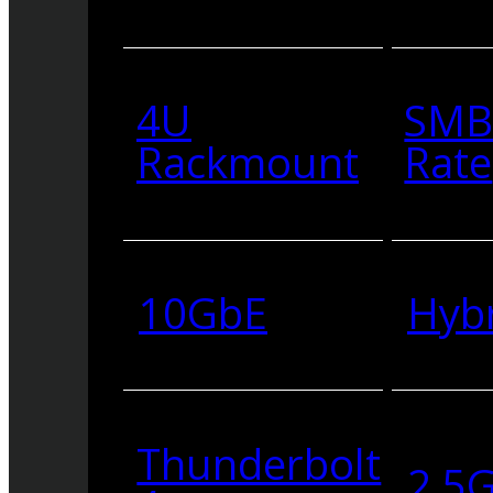
4U
SMB
Rackmount
Rate
10GbE
Hyb
Thunderbolt
2.5