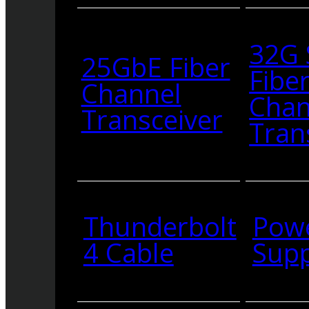
32G
25GbE Fiber
Fibe
Channel
Chan
Transceiver
Tran
Thunderbolt
Pow
4 Cable
Supp