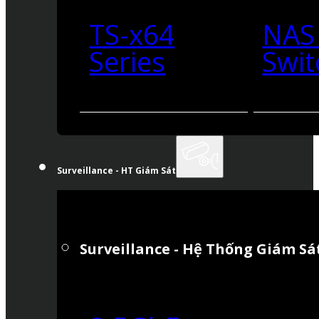
TS-x64
NAS
Series
Swit
Surveillance - HT Giám Sát
Surveillance - Hệ Thống Giám Sá