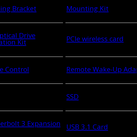
ing Bracket
Mounting Kit
ptical Drive
PCIe wireless card
ation Kit
e Control
Remote Wake-Up Ada
SSD
erbolt 3 Expansion
USB 3.1 Card