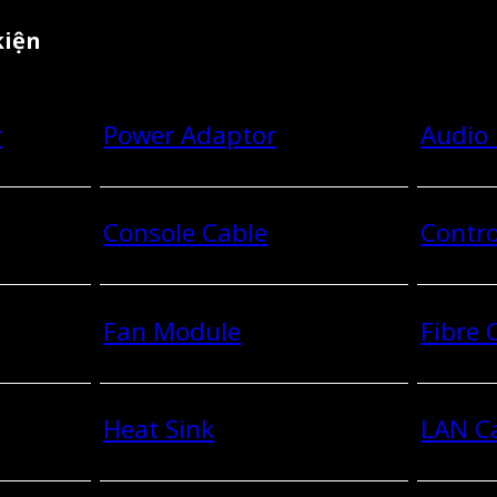
kiện
r
Power Adaptor
Audio
Console Cable
Contro
Fan Module
Fibre
Heat Sink
LAN C