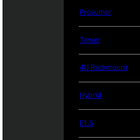
Prosumer
Tower
4U Rackmount
Hybrid
E1.S