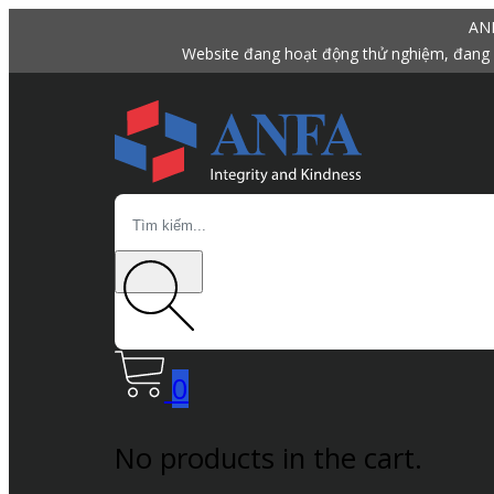
ANF
Website đang hoạt động thử nghiệm, đang 
Search
0
No products in the cart.