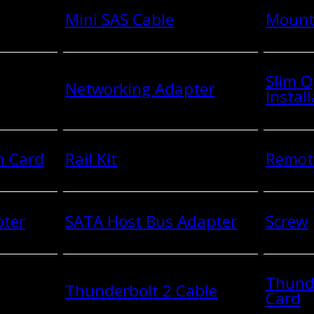
Mini SAS Cable
Mount
Slim O
Networking Adapter
Install
n Card
Rail Kit
Remot
pter
SATA Host Bus Adapter
Screw
Thund
Thunderbolt 2 Cable
Card