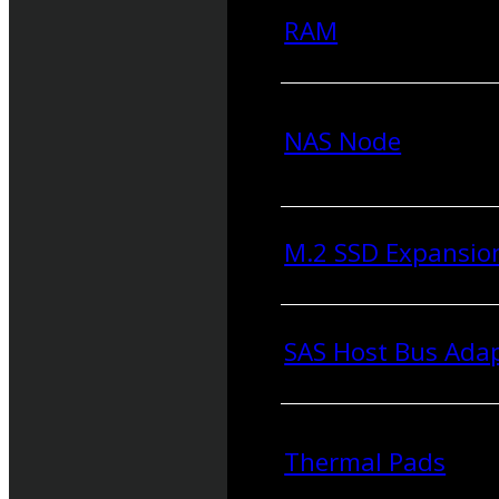
RAM
NAS Node
M.2 SSD Expansio
SAS Host Bus Ada
Thermal Pads