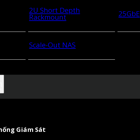
2U Short Depth
25GbE
Rackmount
Scale-Out NAS
Thống Giám Sát