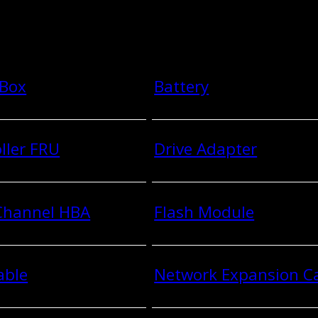
 Box
Battery
ller FRU
Drive Adapter
 Channel HBA
Flash Module
able
Network Expansion C