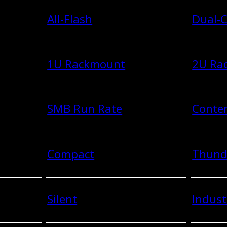
All-Flash
Dual-C
1U Rackmount
2U Ra
SMB Run Rate
Conten
Compact
Thund
Silent
Indust