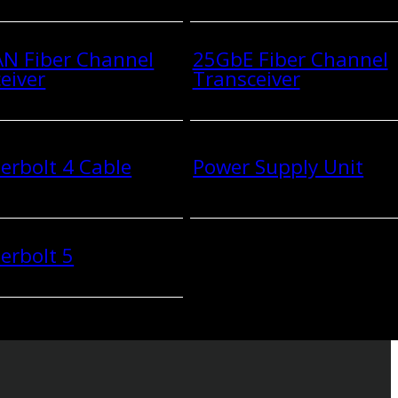
N Fiber Channel
25GbE Fiber Channel
eiver
Transceiver
rbolt 4 Cable
Power Supply Unit
erbolt 5