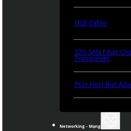
USB Cable
32G SAN Fiber Ch
Transceiver
PCIe Host Bus Ada
Networking - Mạng