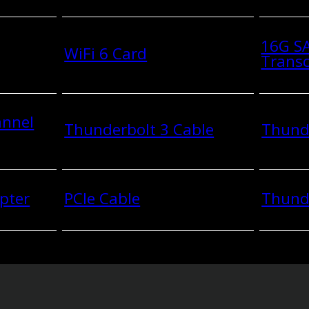
16G SA
WiFi 6 Card
Transc
annel
Thunderbolt 3 Cable
Thunde
pter
PCIe Cable
Thund