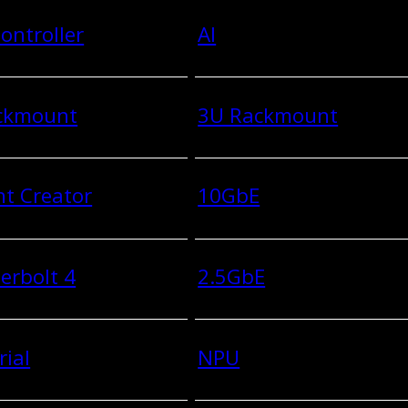
ontroller
AI
ckmount
3U Rackmount
t Creator
10GbE
erbolt 4
2.5GbE
rial
NPU