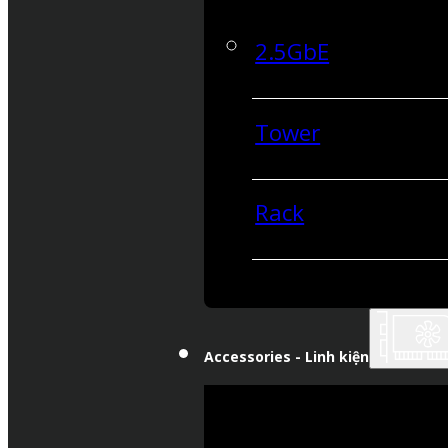
2.5GbE
Tower
Rack
Accessories - Linh kiện