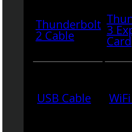
Thun
Thunderbolt
3 Ex
2 Cable
Card
USB Cable
WiFi