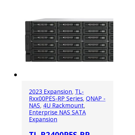
2023 Expansion
,
TL-
Rxx00PES-RP Series
,
QNAP -
NAS
,
4U Rackmount
,
Enterprise NAS SATA
Expansion
TL-R2400PES-RP