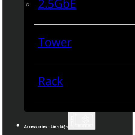
2.5GbE
Tower
Rack
Accessories - Linh kiện