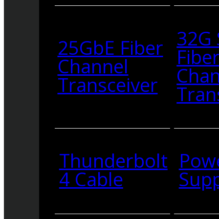
32G
25GbE Fiber
Fibe
Channel
Chan
Transceiver
Tran
Thunderbolt
Pow
4 Cable
Supp