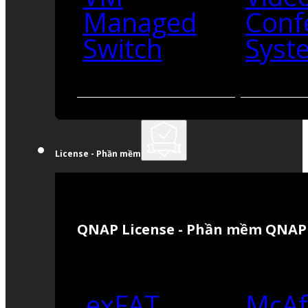
Managed
Conf
Switch
Syst
License - Phần mềm
QNAP License - Phần mềm QNAP
exFAT
McAf