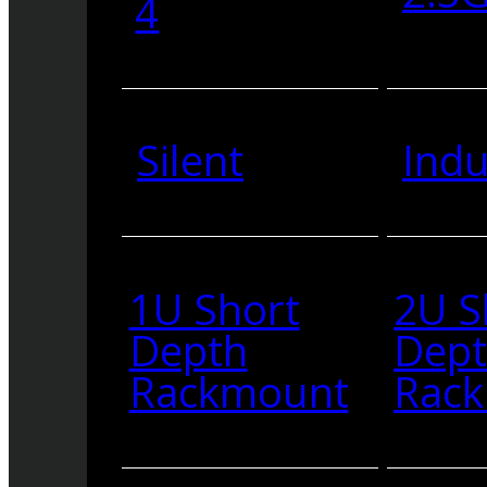
4
Silent
Indu
1U Short
2U S
Depth
Dep
Rackmount
Rac