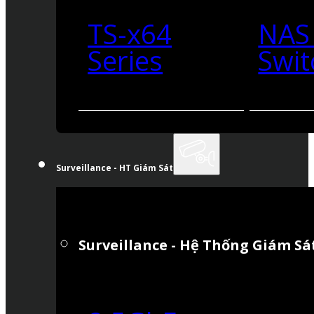
TS-x64
NAS
Series
Swit
Surveillance - HT Giám Sát
Surveillance - Hệ Thống Giám Sá