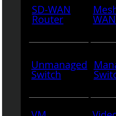
SD-WAN
Mesh
Router
WAN 
Unmanaged
Man
Switch
Swit
VM
Vide