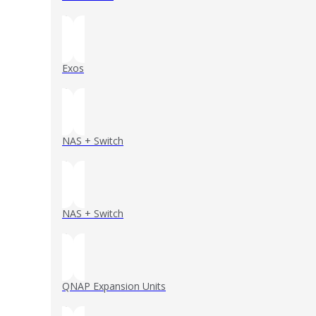
()
Exos
()
NAS + Switch
()
NAS + Switch
()
QNAP Expansion Units
()