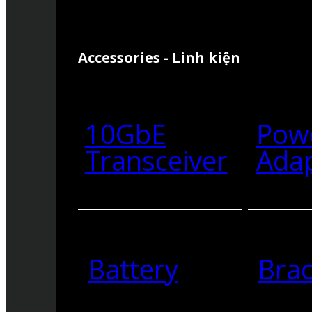
Accessories - Linh kiện
10GbE
Pow
Transceiver
Ada
Battery
Brac