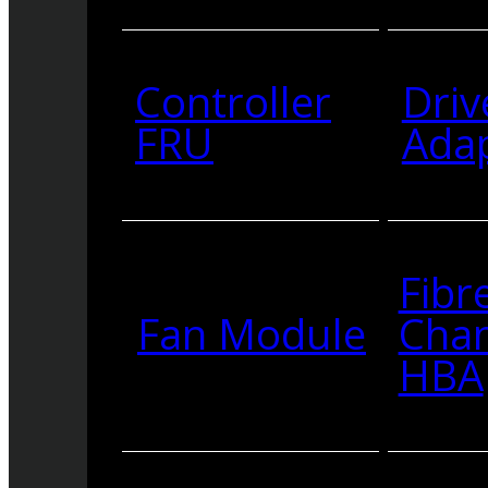
Controller
Driv
FRU
Ada
Fibr
Fan Module
Cha
HBA