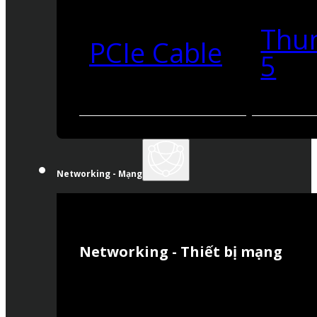
Thu
PCIe Cable
5
Networking - Mạng
Networking - Thiết bị mạng