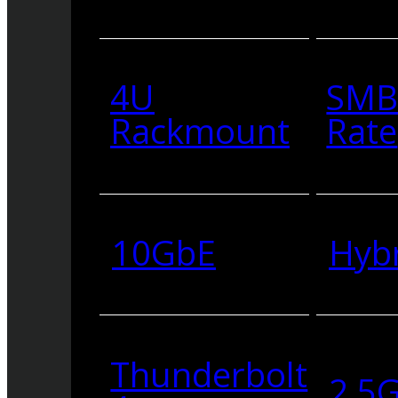
4U
SMB
Rackmount
Rate
10GbE
Hyb
Thunderbolt
2.5