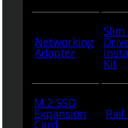
Slim
Networking
Driv
Adapter
Insta
Kit
M.2 SSD
Expansion
Rail 
Card