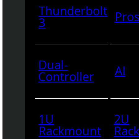
Thunderbolt
Pro
3
Dual-
AI
Controller
1U
2U
Rackmount
Rac