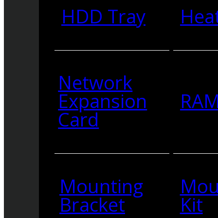
HDD Tray
Heat
Network
Expansion
RA
Card
Mounting
Mou
Bracket
Kit