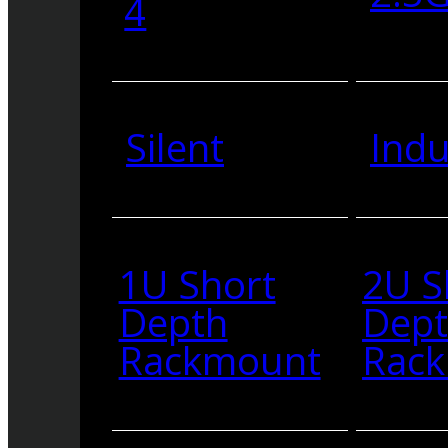
4
Silent
Indu
1U Short
2U S
Depth
Dep
Rackmount
Rac