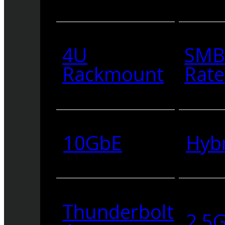
4U
SMB
Rackmount
Rate
10GbE
Hyb
Thunderbolt
2.5