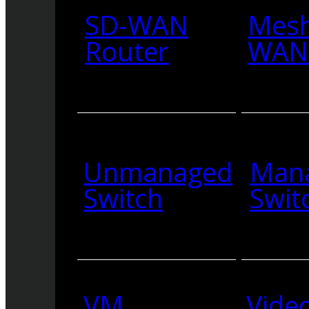
SD-WAN
Mesh
Router
WAN 
Unmanaged
Man
Switch
Swit
VM
Vide