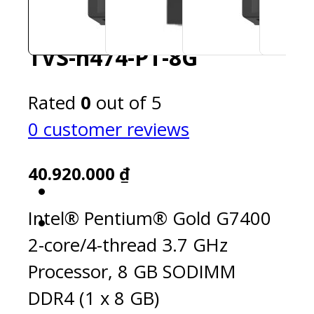
TVS-h474-PT-8G
Rated
0
out of 5
0
customer reviews
40.920.000
₫
Intel® Pentium® Gold G7400
2-core/4-thread 3.7 GHz
Processor, 8 GB SODIMM
DDR4 (1 x 8 GB)