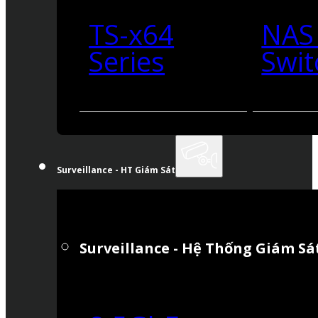
TS-x64
NAS
Series
Swit
Surveillance - HT Giám Sát
Surveillance - Hệ Thống Giám Sá