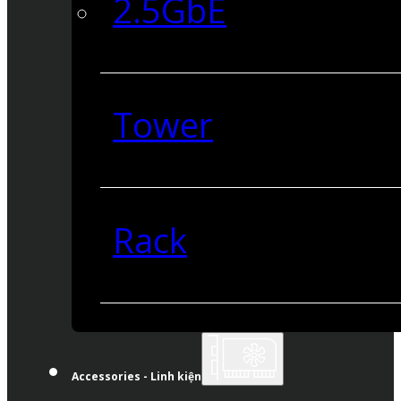
2.5GbE
Tower
Rack
Accessories - Linh kiện