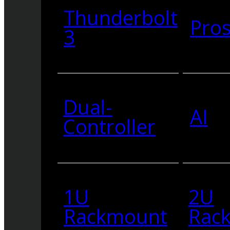
Thunderbolt
Pro
3
Dual-
AI
Controller
1U
2U
Rackmount
Rac