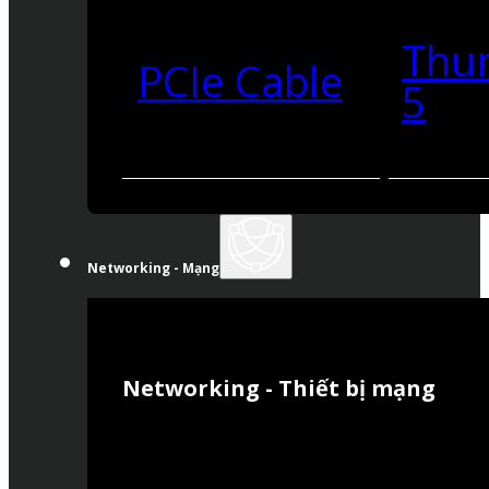
Thu
PCIe Cable
5
Networking - Mạng
Networking - Thiết bị mạng