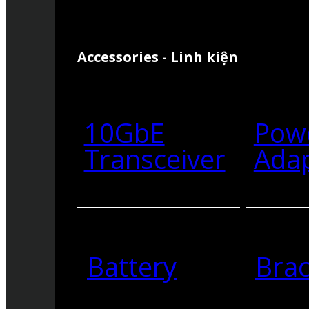
Accessories - Linh kiện
10GbE
Pow
Transceiver
Ada
Battery
Brac