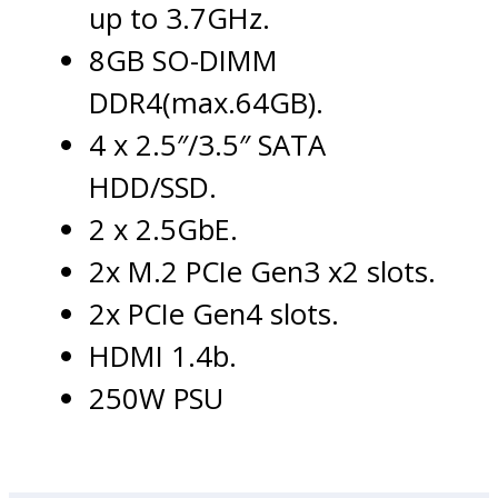
up to 3.7GHz.
8GB SO-DIMM
DDR4(max.64GB).
4 x 2.5″/3.5″ SATA
HDD/SSD.
2 x 2.5GbE.
2x M.2 PCIe Gen3 x2 slots.
2x PCIe Gen4 slots.
HDMI 1.4b.
250W PSU