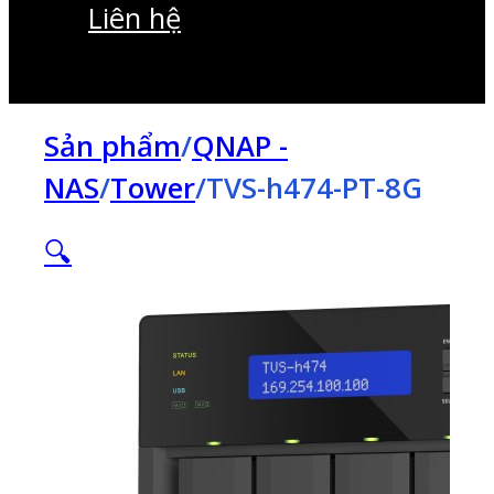
Liên hệ
Sản phẩm
/
QNAP -
NAS
/
Tower
/
TVS-h474-PT-8G
🔍