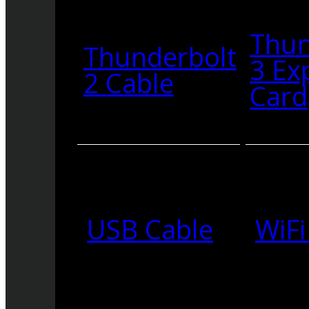
Thun
Thunderbolt
3 Ex
2 Cable
Card
USB Cable
WiFi