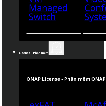
Managed
Conf
Switch
Syst
License - Phần mềm
QNAP License - Phần mềm QNAP
exFAT
McAf