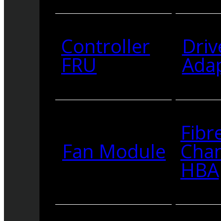
Controller
Driv
FRU
Ada
Fibr
Fan Module
Cha
HBA