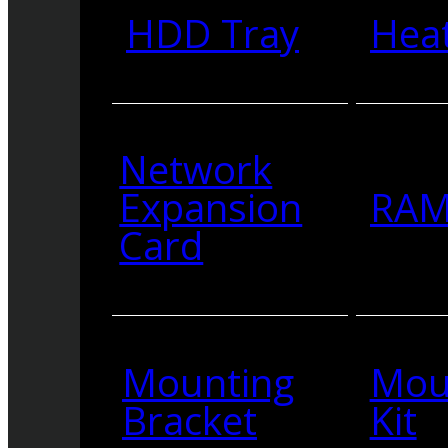
HDD Tray
Heat
Network
Expansion
RA
Card
Mounting
Mou
Bracket
Kit