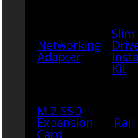
Slim
Networking
Driv
Adapter
Insta
Kit
M.2 SSD
Expansion
Rail 
Card