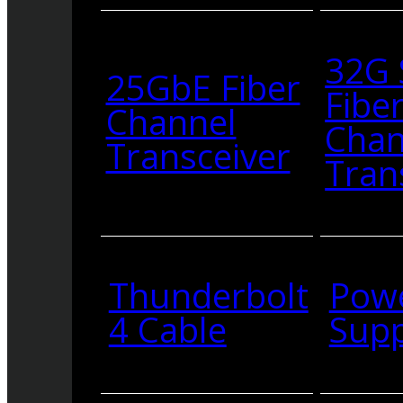
32G
25GbE Fiber
Fibe
Channel
Chan
Transceiver
Tran
Thunderbolt
Pow
4 Cable
Supp