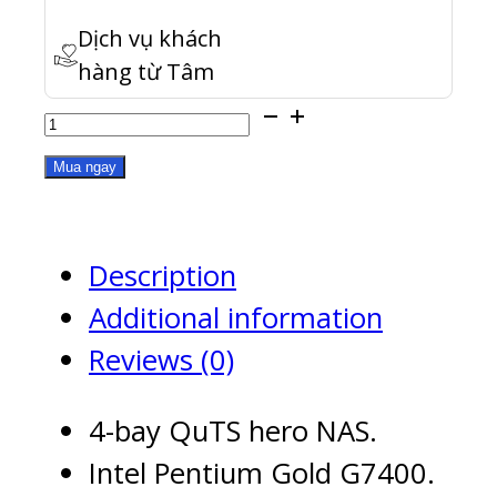
Dịch vụ khách
hàng từ Tâm
TVS-
h474-
Mua ngay
PT-
8G
Description
quantity
Additional information
Reviews (0)
4-bay QuTS hero NAS.
Intel Pentium Gold G7400.