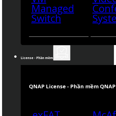
Managed
Conf
Switch
Syst
License - Phần mềm
QNAP License - Phần mềm QNAP
exFAT
McAf