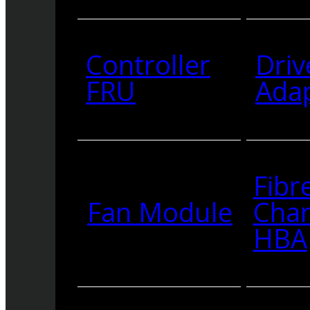
Controller
Driv
FRU
Ada
Fibr
Fan Module
Cha
HBA