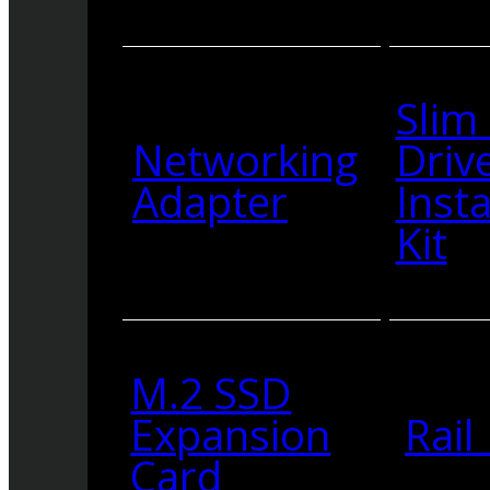
Slim
Networking
Driv
Adapter
Insta
Kit
M.2 SSD
Expansion
Rail 
Card