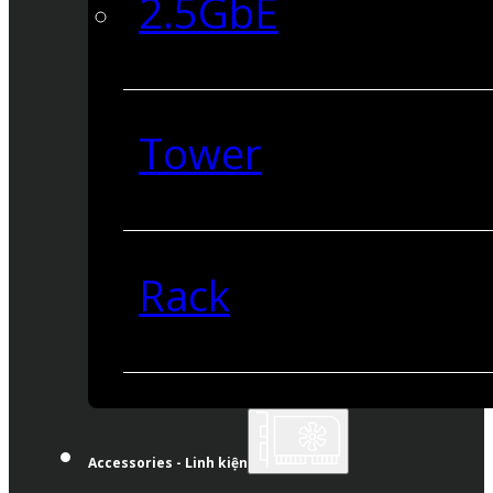
2.5GbE
Tower
Rack
Accessories - Linh kiện