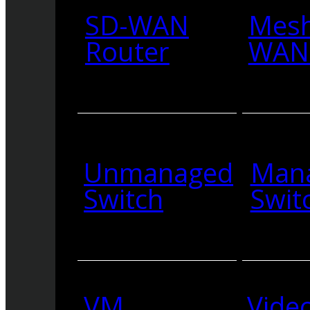
SD-WAN
Mesh
Router
WAN 
Unmanaged
Man
Switch
Swit
VM
Vide