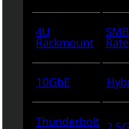
4U
SMB
Rackmount
Rate
10GbE
Hyb
Thunderbolt
2.5