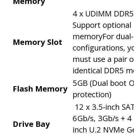
Memory
4 x UDIMM DDR5
Support optional
memoryFor dual
Memory Slot
configurations, y
must use a pair o
identical DDR5 m
5GB (Dual boot 
Flash Memory
protection)
12 x 3.5-inch SA
6Gb/s, 3Gb/s + 4 
Drive Bay
inch U.2 NVMe G