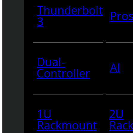
Thunderbolt
Pro
3
Dual-
AI
Controller
1U
2U
Rackmount
Rac