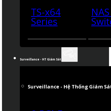
TS-x64
NAS
Series
Swit
Surveillance - HT Giám Sát
Surveillance - Hệ Thống Giám Sá