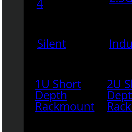
4
Silent
Indu
1U Short
2U S
Depth
Dep
Rackmount
Rac