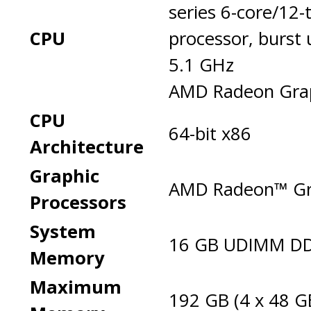
series 6-core/12-
CPU
processor, burst 
5.1 GHz
AMD Radeon Gra
CPU
64-bit x86
Architecture
Graphic
AMD Radeon™ Gr
Processors
System
16 GB UDIMM D
Memory
Maximum
192 GB (4 x 48 G