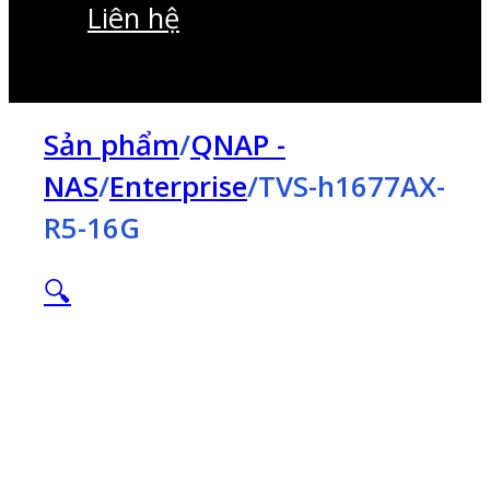
Liên hệ
Sản phẩm
/
QNAP -
NAS
/
Enterprise
/
TVS-h1677AX-
R5-16G
🔍