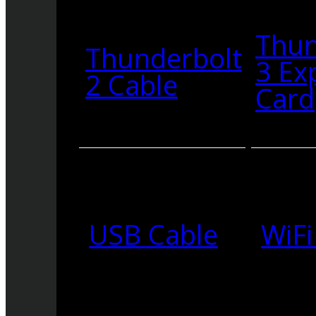
Thun
Thunderbolt
3 Ex
2 Cable
Card
USB Cable
WiFi