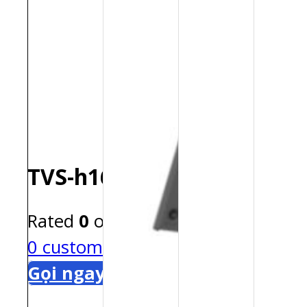
TVS-h1677AX-R5-16G
Rated
0
out of 5
0
customer reviews
Gọi ngay: 0909 560 555