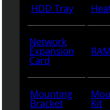
HDD Tray
Heat
Network
Expansion
RA
Card
Mounting
Mou
Bracket
Kit