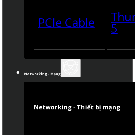
Thu
PCIe Cable
5
Networking - Mạng
Networking - Thiết bị mạng