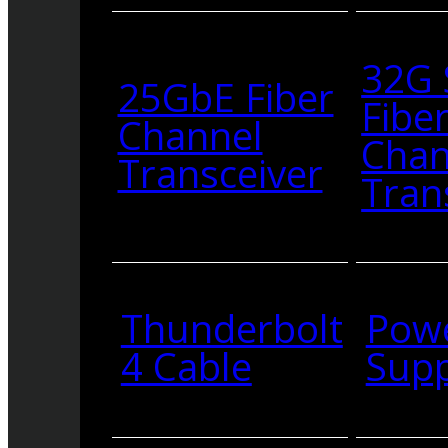
32G
25GbE Fiber
Fibe
Channel
Chan
Transceiver
Tran
Thunderbolt
Pow
4 Cable
Supp