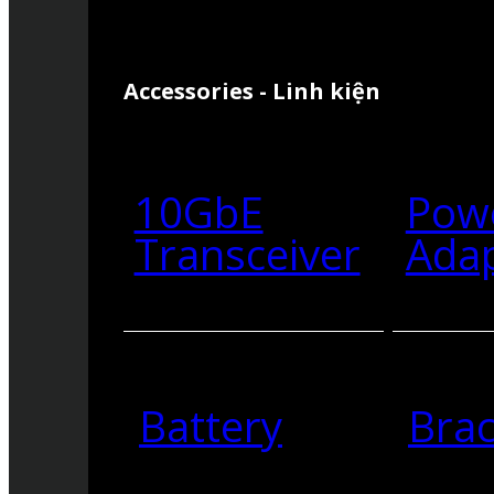
Accessories - Linh kiện
10GbE
Pow
Transceiver
Ada
Battery
Brac