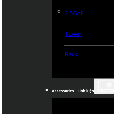
2.5GbE
Tower
Rack
Accessories - Linh kiện