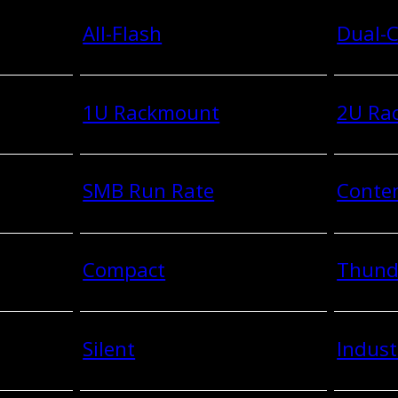
All-Flash
Dual-C
1U Rackmount
2U Ra
SMB Run Rate
Conten
Compact
Thund
Silent
Indust