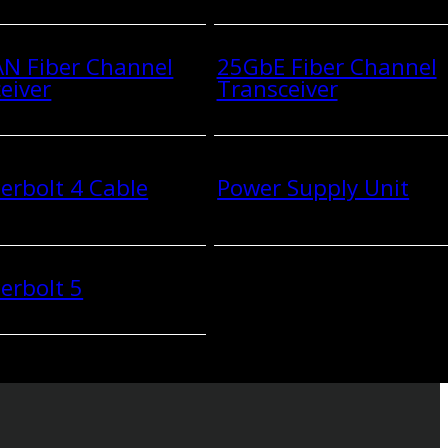
N Fiber Channel
25GbE Fiber Channel
eiver
Transceiver
rbolt 4 Cable
Power Supply Unit
erbolt 5