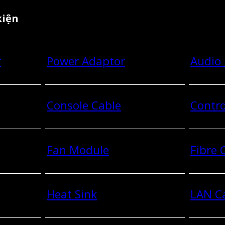
kiện
r
Power Adaptor
Audio
Console Cable
Contro
Fan Module
Fibre
Heat Sink
LAN C