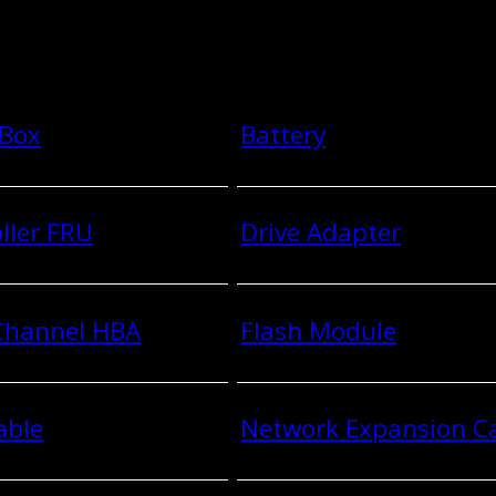
 Box
Battery
ller FRU
Drive Adapter
 Channel HBA
Flash Module
able
Network Expansion C