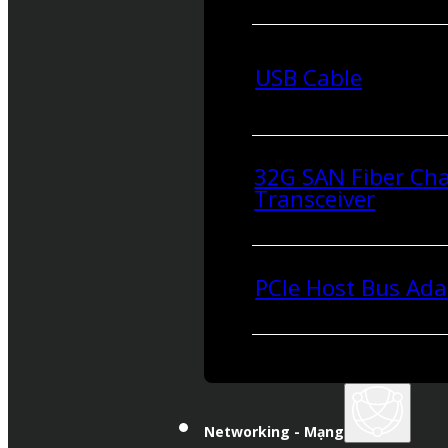
USB Cable
32G SAN Fiber Ch
Transceiver
PCIe Host Bus Ada
Networking - Mạng