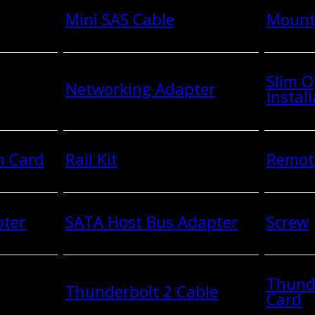
Mini SAS Cable
Mount
Slim O
Networking Adapter
Install
n Card
Rail Kit
Remot
pter
SATA Host Bus Adapter
Screw
Thund
Thunderbolt 2 Cable
Card