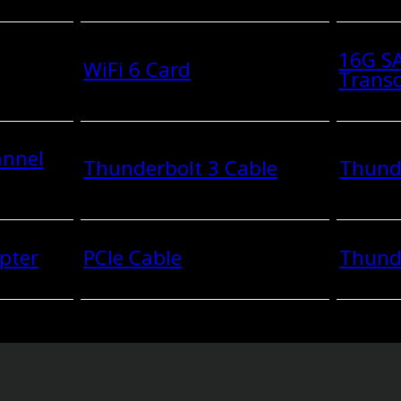
16G SA
WiFi 6 Card
Transc
annel
Thunderbolt 3 Cable
Thunde
pter
PCIe Cable
Thund