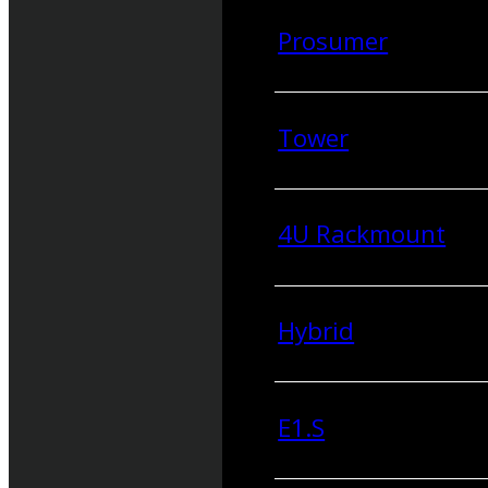
Prosumer
Tower
4U Rackmount
Hybrid
E1.S