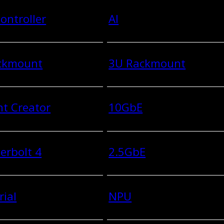
ontroller
AI
ckmount
3U Rackmount
t Creator
10GbE
erbolt 4
2.5GbE
rial
NPU