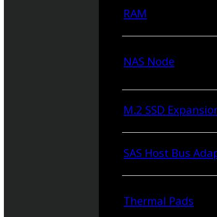
RAM
NAS Node
M.2 SSD Expansio
SAS Host Bus Ada
Thermal Pads