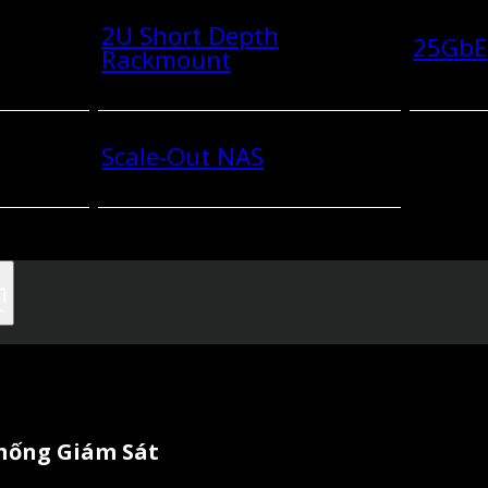
2U Short Depth
25GbE
Rackmount
Scale-Out NAS
Thống Giám Sát