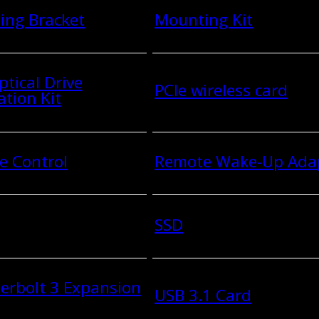
ing Bracket
Mounting Kit
ptical Drive
PCIe wireless card
ation Kit
e Control
Remote Wake-Up Ada
SSD
erbolt 3 Expansion
USB 3.1 Card