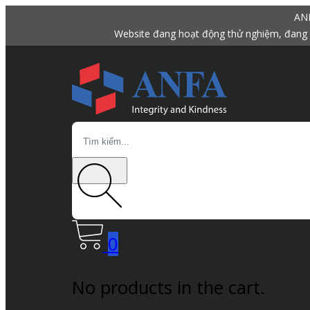
ANF
Website đang hoạt động thử nghiệm, đang 
Search
0
No products in the cart.