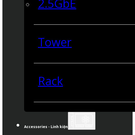
2.5GbE
Tower
Rack
Accessories - Linh kiện