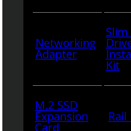
Slim
Networking
Driv
Adapter
Insta
Kit
M.2 SSD
Expansion
Rail 
Card