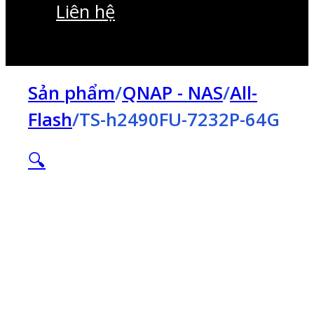
Liên hệ
Sản phẩm
/
QNAP - NAS
/
All-
Flash
/
TS-h2490FU-7232P-64G
🔍