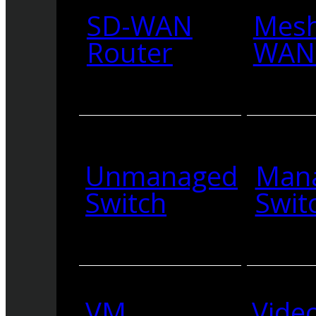
SD-WAN
Mesh
Router
WAN 
Unmanaged
Man
Switch
Swit
VM
Vide