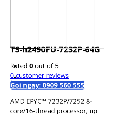
TS-h2490FU-7232P-64G
Rated
0
out of 5
0
customer reviews
Gọi ngay: 0909 560 555
AMD EPYC™ 7232P/7252 8-
core/16-thread processor, up