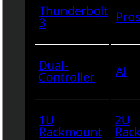
Thunderbolt
Pro
3
Dual-
AI
Controller
1U
2U
Rackmount
Rac