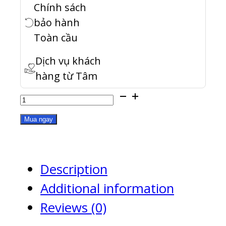
Chính sách
bảo hành
Toàn cầu
Dịch vụ khách
hàng từ Tâm
TS-
h2490FU-
Mua ngay
7232P-
64G
Description
quantity
Additional information
Reviews (0)