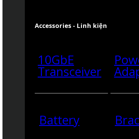
Accessories - Linh kiện
10GbE
Pow
Transceiver
Ada
Battery
Brac