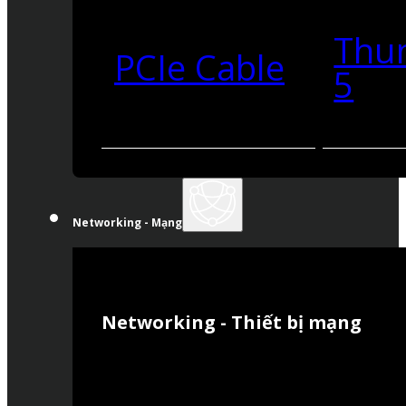
Thu
PCIe Cable
5
Networking - Mạng
Networking - Thiết bị mạng