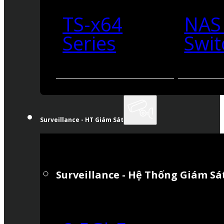
TS-x64
NAS
Series
Swit
Surveillance - HT Giám Sát
Surveillance - Hệ Thống Giám Sá