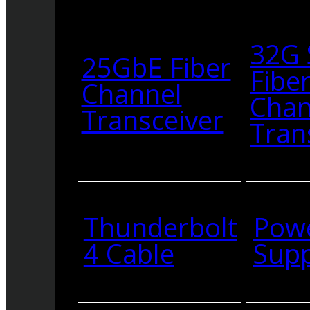
32G
25GbE Fiber
Fibe
Channel
Chan
Transceiver
Tran
Thunderbolt
Pow
4 Cable
Supp