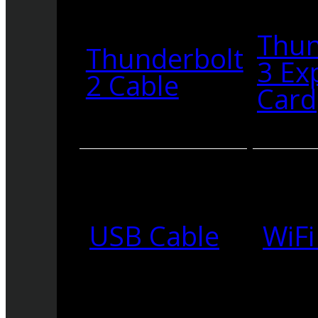
Thun
Thunderbolt
3 Ex
2 Cable
Card
USB Cable
WiFi