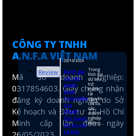
Mã số doanh nghiệp:
0317854603. Giấy chứng nhận
Xem
đăng ký doanh nghiệp do Sở
Kế hoạch và Đầu tư TP Hồ Chí
Minh cấp lần đầu ngày
26/05/2023
hotline
0974050107
email