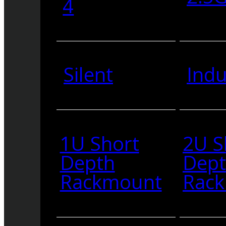
4
Silent
Indu
1U Short
2U S
Depth
Dep
Rackmount
Rac