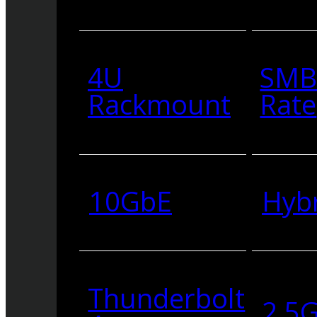
4U
SMB
Rackmount
Rate
10GbE
Hyb
Thunderbolt
2.5