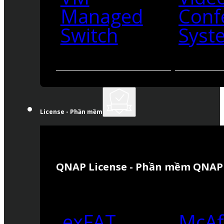
Managed
Conf
Switch
Syst
License - Phần mềm
QNAP License - Phần mềm QNAP
exFAT
McAf