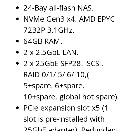
24-Bay all-flash NAS.
NVMe Gen3 x4. AMD EPYC
7232P 3.1GHz.
64GB RAM.
2 x 2.5GbE LAN.
2 x 25GbE SFP28. iSCSI.
RAID 0/1/ 5/ 6/ 10,(
5+spare. 6+spare.
10+spare, global hot spare).
PCIe expansion slot x5 (1
slot is pre-installed with
25GbE adapter). Redundant