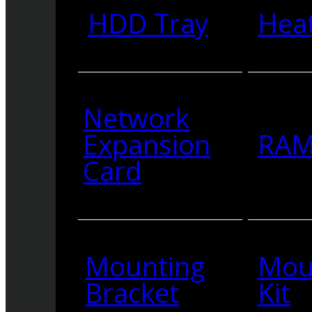
HDD Tray
Heat
Network
Expansion
RA
Card
Mounting
Mou
Bracket
Kit