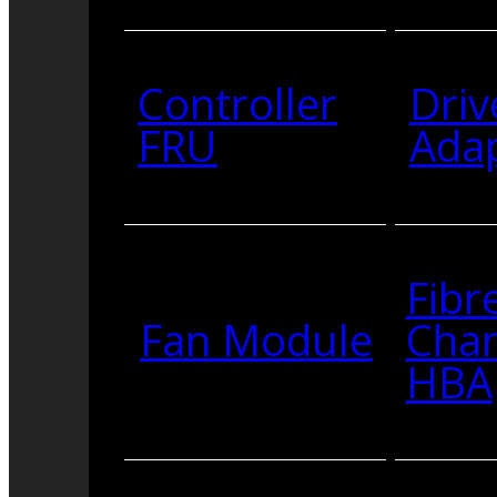
Controller
Driv
FRU
Ada
Fibr
Fan Module
Cha
HBA