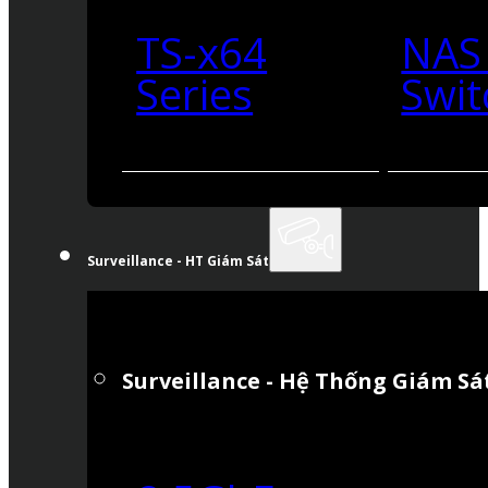
TS-x64
NAS
Series
Swit
Surveillance - HT Giám Sát
Surveillance - Hệ Thống Giám Sá