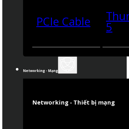
Thu
PCIe Cable
5
Networking - Mạng
Networking - Thiết bị mạng