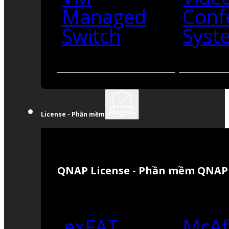
Managed
Conf
Switch
Syst
License - Phần mềm
QNAP License - Phần mềm QNAP
exFAT
McAf