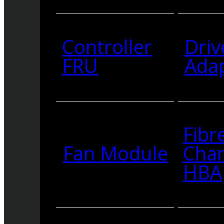
Controller
Driv
FRU
Ada
Fibr
Fan Module
Cha
HBA