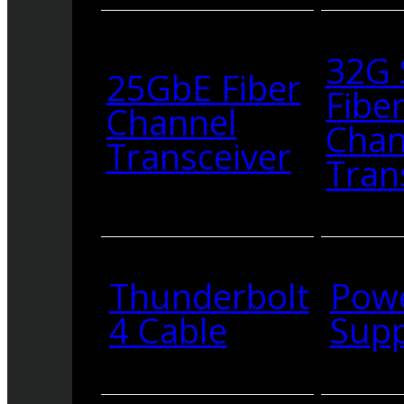
32G
25GbE Fiber
Fibe
Channel
Chan
Transceiver
Tran
Thunderbolt
Pow
4 Cable
Supp