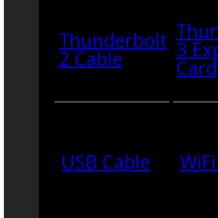
Thun
Thunderbolt
3 Ex
2 Cable
Card
USB Cable
WiFi