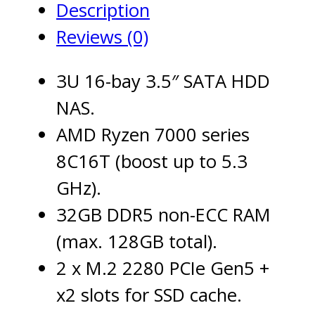
Description
32G
Reviews (0)
quantity
3U 16-bay 3.5″ SATA HDD
NAS.
AMD Ryzen 7000 series
8C16T (boost up to 5.3
GHz).
32GB DDR5 non-ECC RAM
(max. 128GB total).
2 x M.2 2280 PCIe Gen5 +
x2 slots for SSD cache.