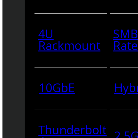
4U
SMB
Rackmount
Rate
10GbE
Hyb
Thunderbolt
2.5