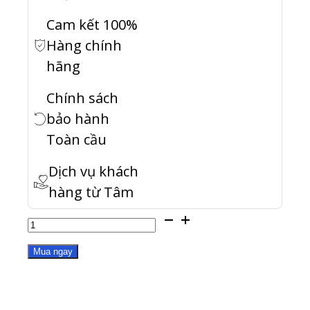
Cam kết 100%
Hàng chính
hãng
Chính sách
bảo hành
Toàn cầu
Dịch vụ khách
hàng từ Tâm
TS-
h1677AXU-
Mua ngay
RP-
R7-