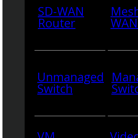
SD-WAN
Mesh
Router
WAN 
Unmanaged
Man
Switch
Swit
VM
Vide