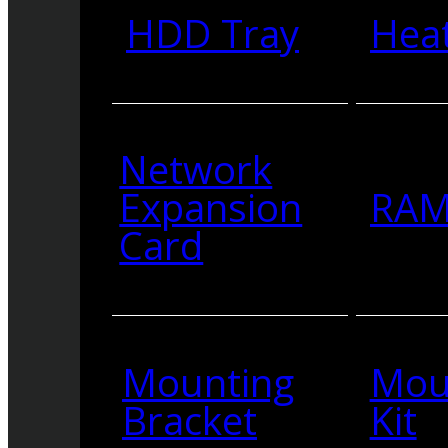
HDD Tray
Heat
Network
Expansion
RA
Card
Mounting
Mou
Bracket
Kit