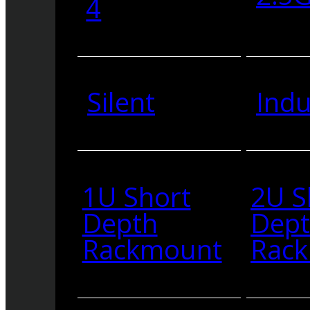
4
Silent
Indu
1U Short
2U S
Depth
Dep
Rackmount
Rac