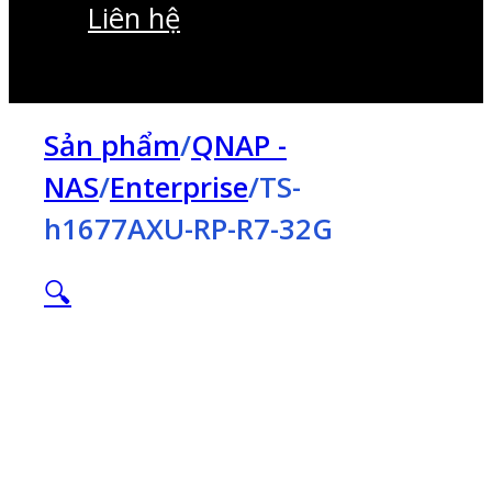
Liên hệ
Sản phẩm
/
QNAP -
NAS
/
Enterprise
/
TS-
h1677AXU-RP-R7-32G
🔍