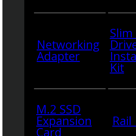
Slim
Networking
Driv
Adapter
Insta
Kit
M.2 SSD
Expansion
Rail 
Card