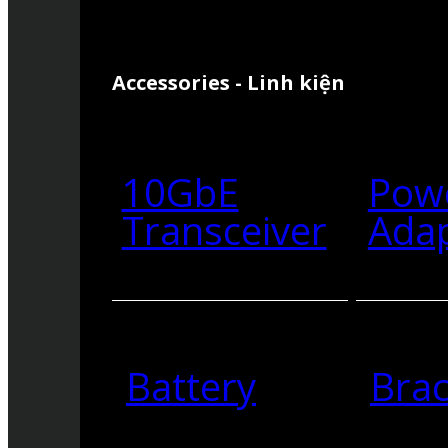
Accessories - Linh kiện
10GbE
Pow
Transceiver
Ada
Battery
Brac