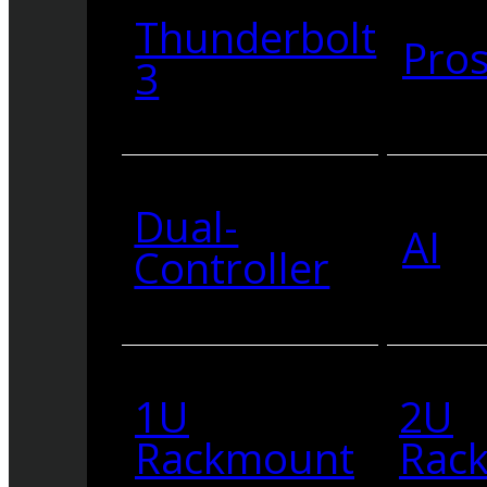
Thunderbolt
Pro
3
Dual-
AI
Controller
1U
2U
Rackmount
Rac