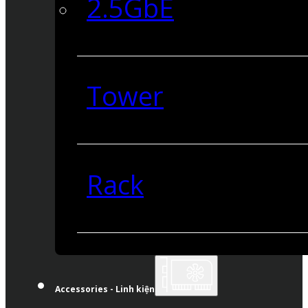
2.5GbE
Tower
Rack
Accessories - Linh kiện