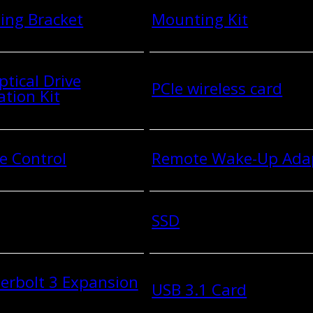
ing Bracket
Mounting Kit
ptical Drive
PCIe wireless card
ation Kit
e Control
Remote Wake-Up Ada
SSD
erbolt 3 Expansion
USB 3.1 Card