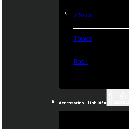
2.5GbE
Tower
Rack
Accessories - Linh kiện