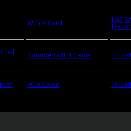
16G SA
WiFi 6 Card
Transc
annel
Thunderbolt 3 Cable
Thunde
pter
PCIe Cable
Thund