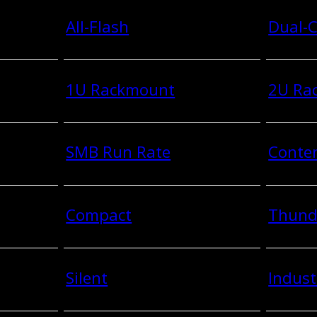
All-Flash
Dual-C
1U Rackmount
2U Ra
SMB Run Rate
Conten
Compact
Thund
Silent
Indust