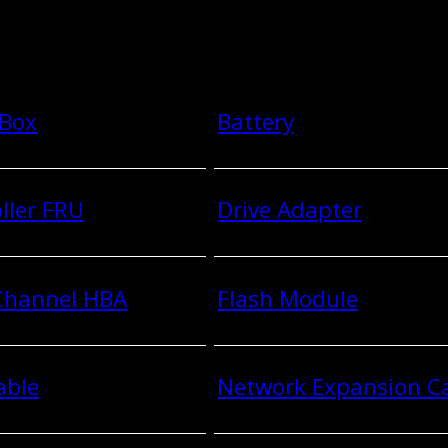
 Box
Battery
ller FRU
Drive Adapter
 Channel HBA
Flash Module
able
Network Expansion C