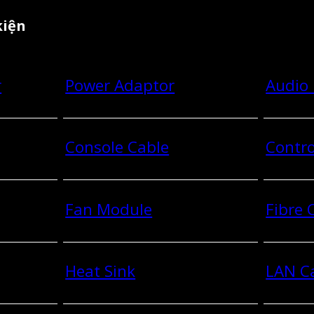
kiện
r
Power Adaptor
Audio
Console Cable
Contro
Fan Module
Fibre
Heat Sink
LAN C