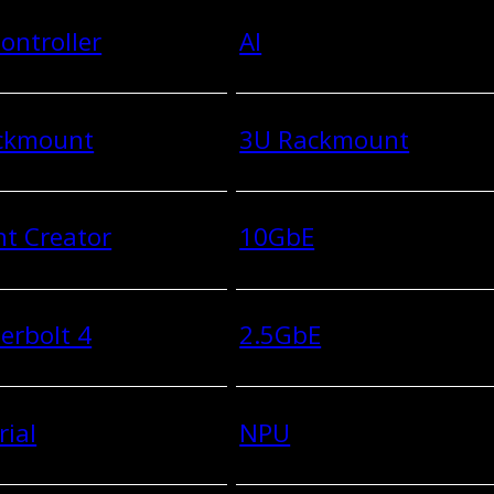
ontroller
AI
ckmount
3U Rackmount
t Creator
10GbE
erbolt 4
2.5GbE
rial
NPU