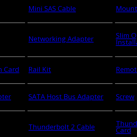
Mini SAS Cable
Mount
Slim O
Networking Adapter
Install
n Card
Rail Kit
Remot
pter
SATA Host Bus Adapter
Screw
Thund
Thunderbolt 2 Cable
Card