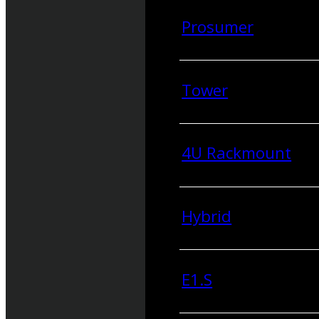
Prosumer
Tower
4U Rackmount
Hybrid
E1.S