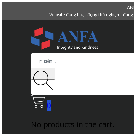
ANF
Website đang hoạt động thử nghiệm, đang 
Search
0
No products in the cart.