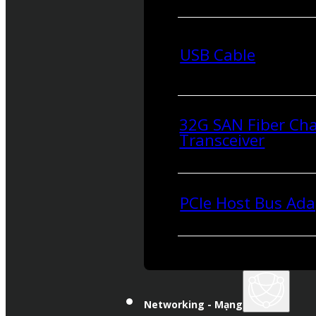
USB Cable
32G SAN Fiber Ch
Transceiver
PCIe Host Bus Ada
Networking - Mạng