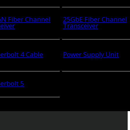
N Fiber Channel
25GbE Fiber Channel
eiver
Transceiver
rbolt 4 Cable
Power Supply Unit
erbolt 5