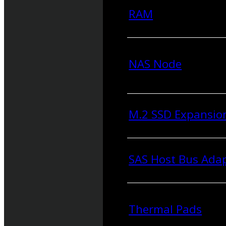
RAM
NAS Node
M.2 SSD Expansio
SAS Host Bus Ada
Thermal Pads