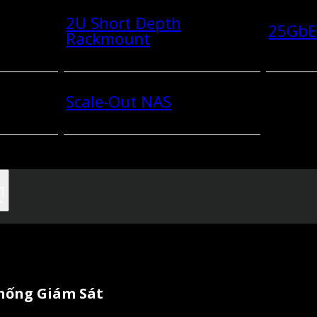
2U Short Depth
25GbE
Rackmount
Scale-Out NAS
Thống Giám Sát