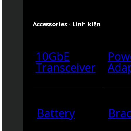
Accessories - Linh kiện
10GbE
Pow
Transceiver
Ada
Battery
Brac