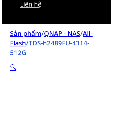
Liên hệ
Sản phẩm
/
QNAP - NAS
/
All-
Flash
/
TDS-h2489FU-4314-
512G
🔍