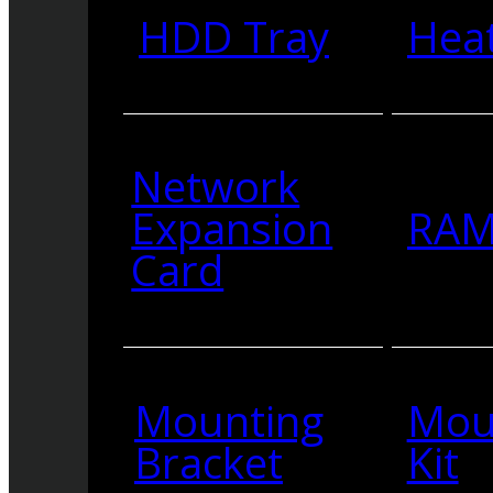
HDD Tray
Heat
Network
Expansion
RA
Card
Mounting
Mou
Bracket
Kit