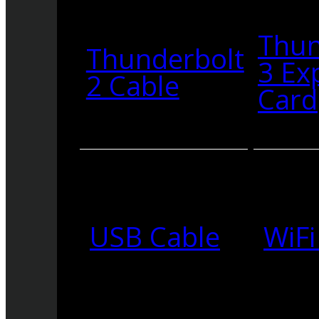
Thun
Thunderbolt
3 Ex
2 Cable
Card
USB Cable
WiFi