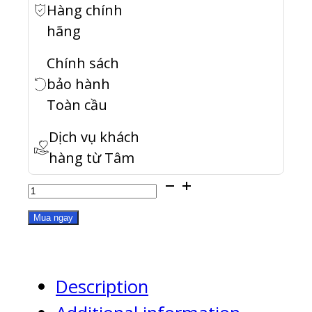
Hàng chính
hãng
Chính sách
bảo hành
Toàn cầu
Dịch vụ khách
hàng từ Tâm
TDS-
h2489FU-
Mua ngay
4314-
512G
Description
quantity