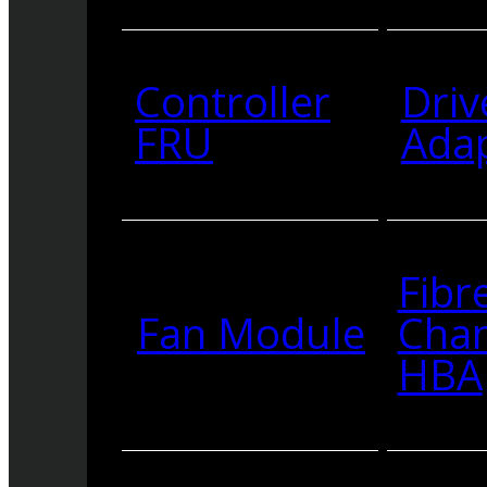
Controller
Driv
FRU
Ada
Fibr
Fan Module
Cha
HBA