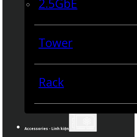
2.5GbE
Tower
Rack
Accessories - Linh kiện