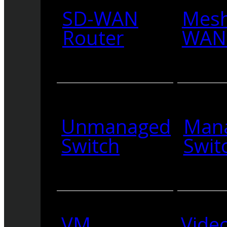
SD-WAN
Mesh
Router
WAN 
Unmanaged
Man
Switch
Swit
VM
Vide