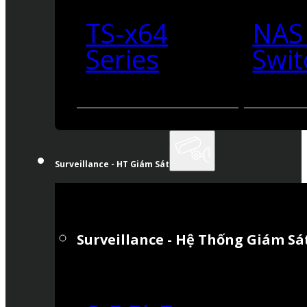
TS-x64
NAS
Series
Swit
Surveillance - HT Giám Sát
Surveillance - Hệ Thống Giám Sá