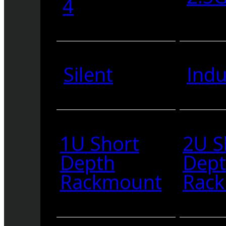
4
Silent
Indu
1U Short
2U S
Depth
Dep
Rackmount
Rac