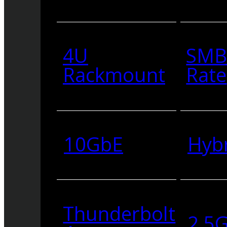
4U
SMB
Rackmount
Rate
10GbE
Hyb
Thunderbolt
2.5