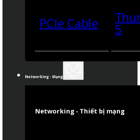
Thu
PCIe Cable
5
Networking - Mạng
Networking - Thiết bị mạng