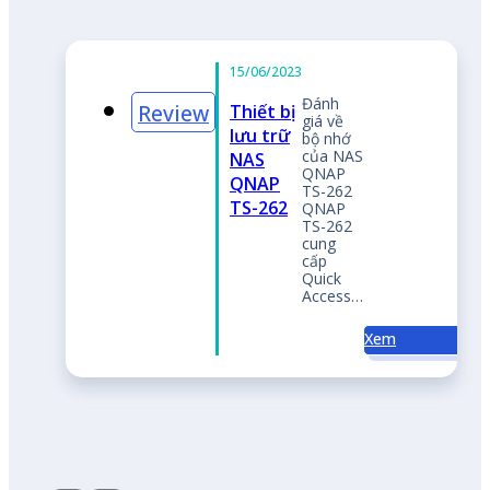
h
về
nhớ
 NAS
AP
262
AP
262
g
ck
ess…
Xem
d your