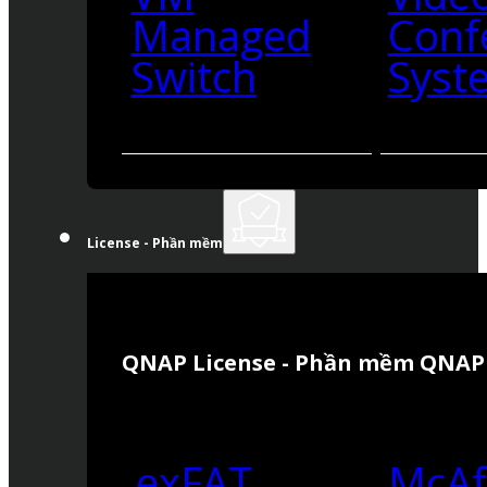
Managed
Conf
Switch
Syst
License - Phần mềm
QNAP License - Phần mềm QNAP
exFAT
McAf