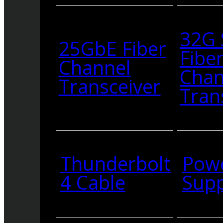
32G
25GbE Fiber
Fibe
Channel
Chan
Transceiver
Tran
Thunderbolt
Pow
4 Cable
Supp