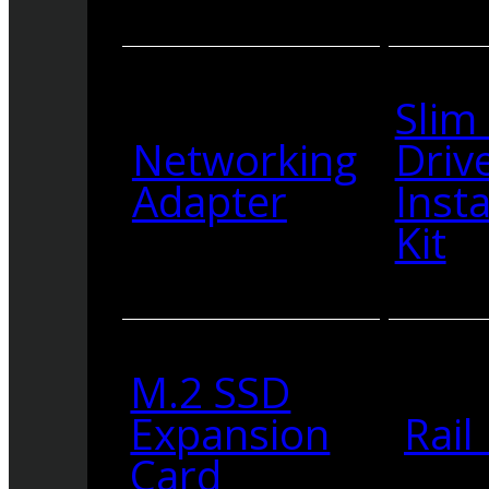
Slim
Networking
Driv
Adapter
Insta
Kit
M.2 SSD
Expansion
Rail 
Card