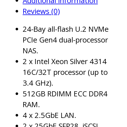
Additional information
Reviews (0)
24-Bay all-flash U.2 NVMe
PCIe Gen4 dual-processor
NAS.
2 x Intel Xeon Silver 4314
16C/32T processor (up to
3.4 GHz).
512GB RDIMM ECC DDR4
RAM.
4 x 2.5GbE LAN.
2 x 25GbE SFP28, iSCSI,