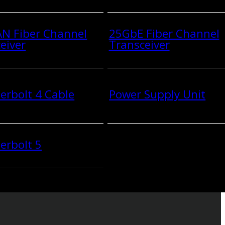
N Fiber Channel
25GbE Fiber Channel
eiver
Transceiver
rbolt 4 Cable
Power Supply Unit
erbolt 5