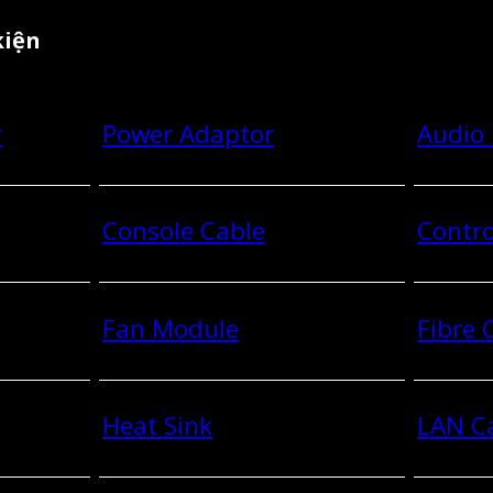
kiện
r
Power Adaptor
Audio
Console Cable
Contro
Fan Module
Fibre
Heat Sink
LAN C