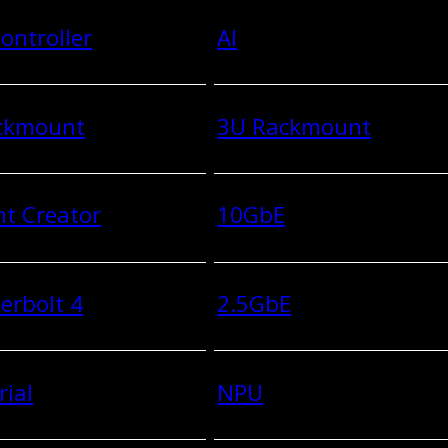
ontroller
AI
ckmount
3U Rackmount
t Creator
10GbE
erbolt 4
2.5GbE
rial
NPU