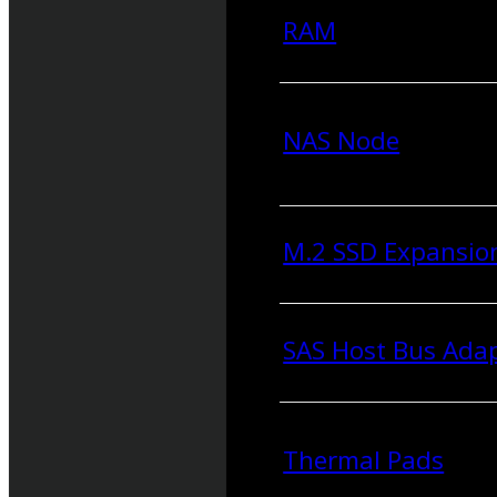
RAM
NAS Node
M.2 SSD Expansio
SAS Host Bus Ada
Thermal Pads