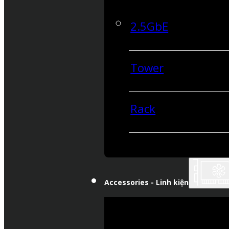
2.5GbE
Tower
Rack
Accessories - Linh kiện