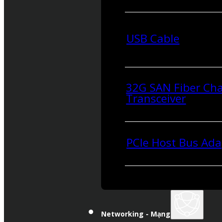
USB Cable
32G SAN Fiber Ch
Transceiver
PCIe Host Bus Ada
Networking - Mạng