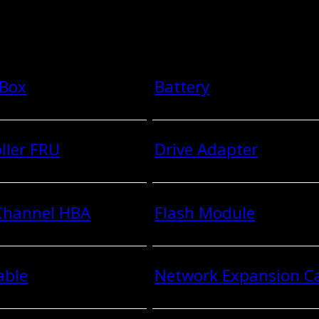
 Box
Battery
ller FRU
Drive Adapter
 Channel HBA
Flash Module
able
Network Expansion C