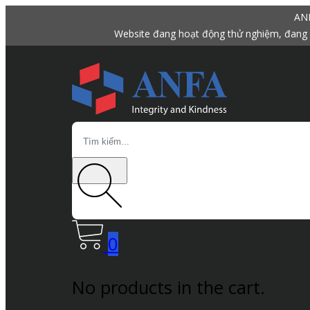
ANF
Website đang hoạt động thử nghiệm, đang 
Search
0
No products in the cart.