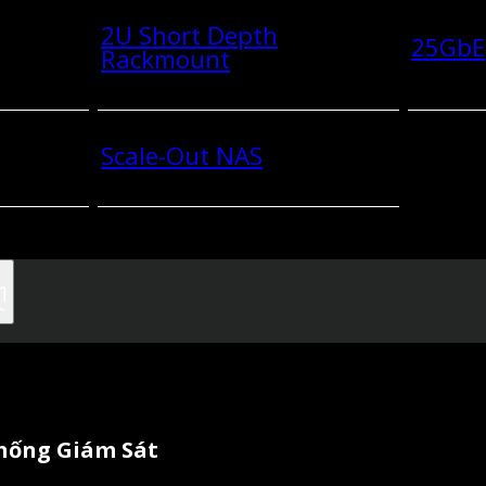
2U Short Depth
25GbE
Rackmount
Scale-Out NAS
Thống Giám Sát