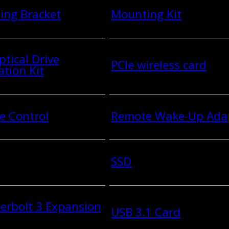
ing Bracket
Mounting Kit
ptical Drive
PCIe wireless card
ation Kit
e Control
Remote Wake-Up Ada
SSD
erbolt 3 Expansion
USB 3.1 Card