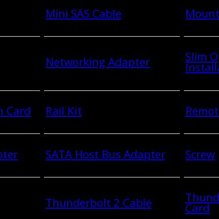
Mini SAS Cable
Mount
Slim O
Networking Adapter
Install
n Card
Rail Kit
Remot
pter
SATA Host Bus Adapter
Screw
Thund
Thunderbolt 2 Cable
Card