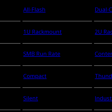
All-Flash
Dual-C
1U Rackmount
2U Ra
SMB Run Rate
Conten
Compact
Thund
Silent
Indust