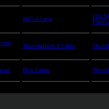
16G SA
WiFi 6 Card
Transc
annel
Thunderbolt 3 Cable
Thunde
pter
PCIe Cable
Thund