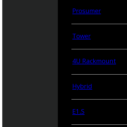
Prosumer
Tower
4U Rackmount
Hybrid
E1.S