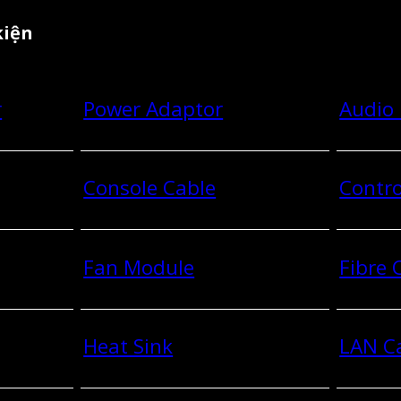
kiện
r
Power Adaptor
Audio
Console Cable
Contro
Fan Module
Fibre
Heat Sink
LAN C