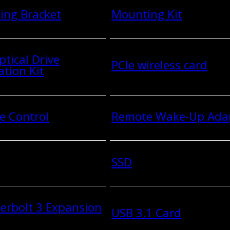
ing Bracket
Mounting Kit
ptical Drive
PCIe wireless card
ation Kit
e Control
Remote Wake-Up Ada
SSD
erbolt 3 Expansion
USB 3.1 Card