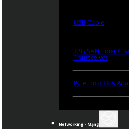
USB Cable
32G SAN Fiber Ch
Transceiver
PCIe Host Bus Ada
Networking - Mạng