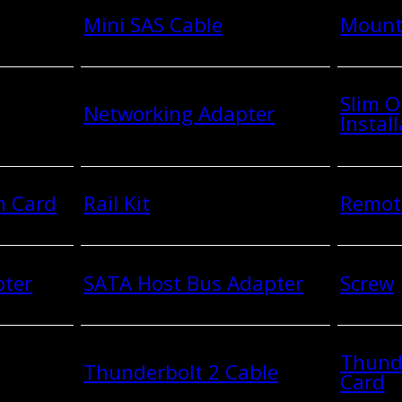
Mini SAS Cable
Mount
Slim O
Networking Adapter
Install
n Card
Rail Kit
Remot
pter
SATA Host Bus Adapter
Screw
Thund
Thunderbolt 2 Cable
Card