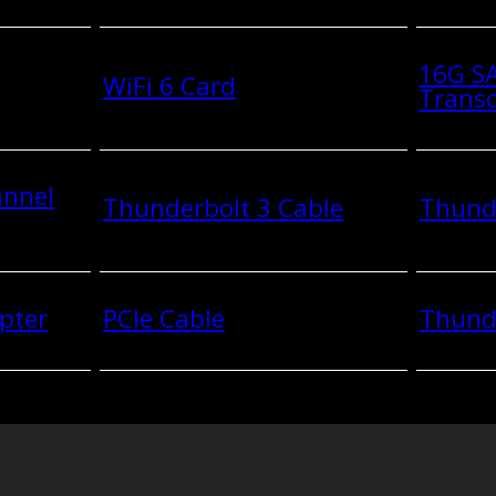
16G SA
WiFi 6 Card
Transc
annel
Thunderbolt 3 Cable
Thunde
pter
PCIe Cable
Thund