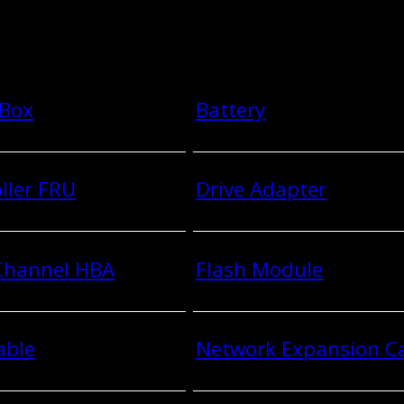
 Box
Battery
ller FRU
Drive Adapter
 Channel HBA
Flash Module
able
Network Expansion C