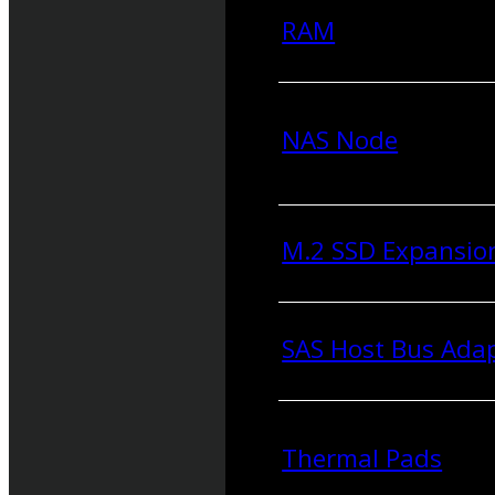
RAM
NAS Node
M.2 SSD Expansio
SAS Host Bus Ada
Thermal Pads