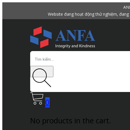
ANF
Website đang hoạt động thử nghiệm, đang 
Search
0
No products in the cart.