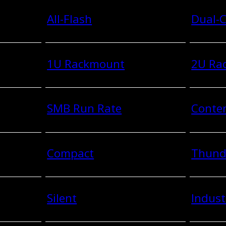
All-Flash
Dual-C
1U Rackmount
2U Ra
SMB Run Rate
Conten
Compact
Thund
Silent
Indust