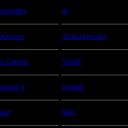
ontroller
AI
ckmount
3U Rackmount
t Creator
10GbE
erbolt 4
2.5GbE
rial
NPU