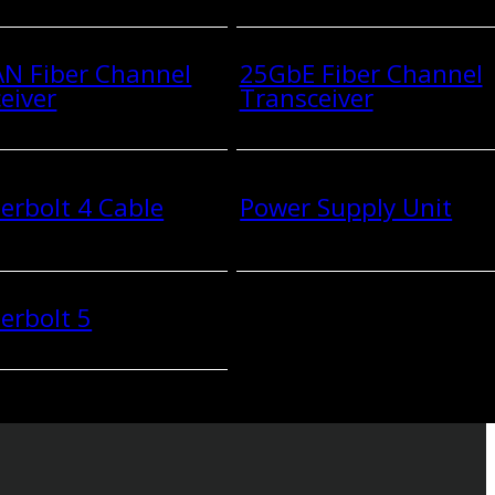
N Fiber Channel
25GbE Fiber Channel
eiver
Transceiver
rbolt 4 Cable
Power Supply Unit
erbolt 5