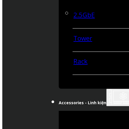
2.5GbE
Tower
Rack
Accessories - Linh kiện