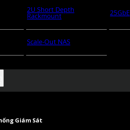
2U Short Depth
25GbE
Rackmount
Scale-Out NAS
Thống Giám Sát