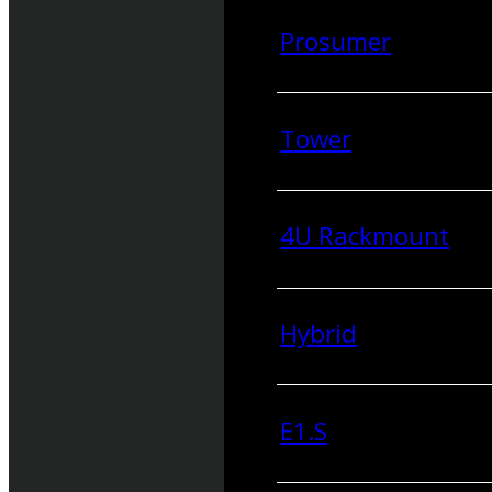
Prosumer
Tower
4U Rackmount
Hybrid
E1.S