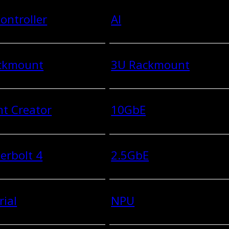
ontroller
AI
ckmount
3U Rackmount
t Creator
10GbE
erbolt 4
2.5GbE
rial
NPU