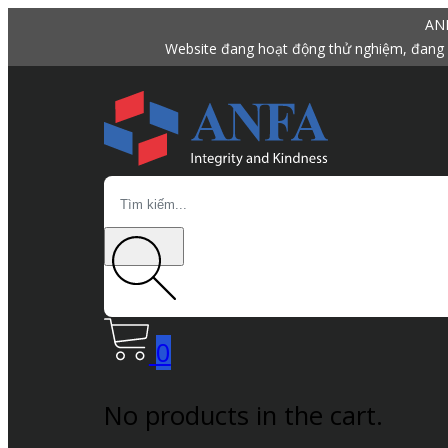
ANF
Website đang hoạt động thử nghiệm, đang 
Search
0
No products in the cart.