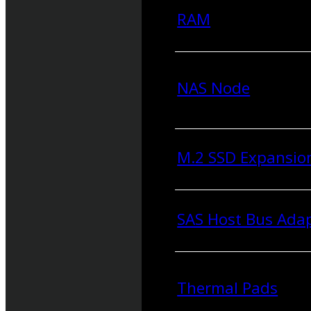
RAM
NAS Node
M.2 SSD Expansio
SAS Host Bus Ada
Thermal Pads