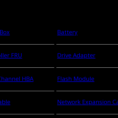
 Box
Battery
ller FRU
Drive Adapter
 Channel HBA
Flash Module
able
Network Expansion C