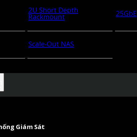
2U Short Depth
25GbE
Rackmount
Scale-Out NAS
Thống Giám Sát