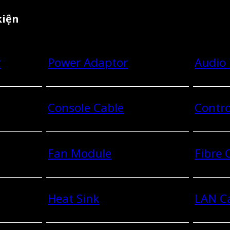
kiện
r
Power Adaptor
Audio
Console Cable
Contro
Fan Module
Fibre
Heat Sink
LAN C