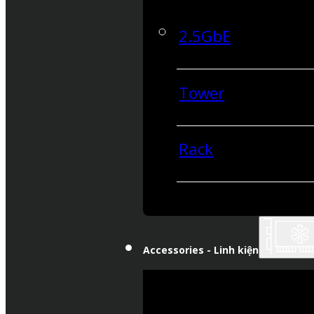
2.5GbE
Tower
Rack
Accessories - Linh kiện