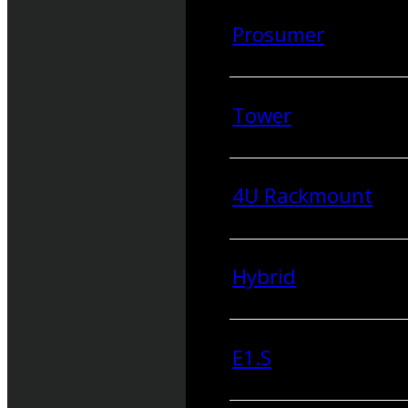
Prosumer
Tower
4U Rackmount
Hybrid
E1.S