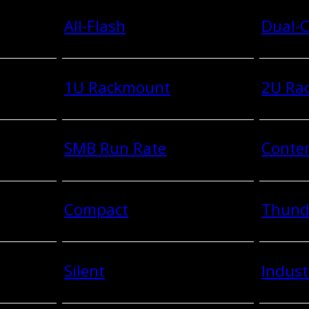
All-Flash
Dual-C
1U Rackmount
2U Ra
SMB Run Rate
Conten
Compact
Thund
Silent
Indust