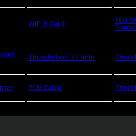
16G SA
WiFi 6 Card
Transc
annel
Thunderbolt 3 Cable
Thunde
pter
PCIe Cable
Thund