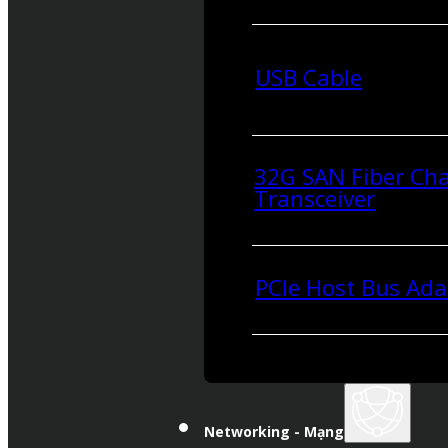
USB Cable
32G SAN Fiber Ch
Transceiver
PCIe Host Bus Ada
Networking - Mạng