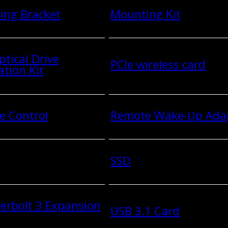
ing Bracket
Mounting Kit
ptical Drive
PCIe wireless card
ation Kit
e Control
Remote Wake-Up Ada
SSD
erbolt 3 Expansion
USB 3.1 Card