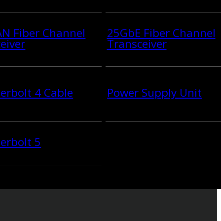
N Fiber Channel
25GbE Fiber Channel
eiver
Transceiver
rbolt 4 Cable
Power Supply Unit
erbolt 5