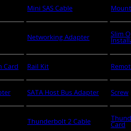
Mini SAS Cable
Mount
Slim O
Networking Adapter
Install
n Card
Rail Kit
Remot
pter
SATA Host Bus Adapter
Screw
Thund
Thunderbolt 2 Cable
Card