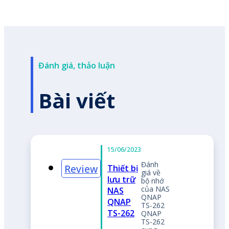
Đánh giá, thảo luận
Bài viết
h
về
nhớ
 NAS
AP
262
AP
262