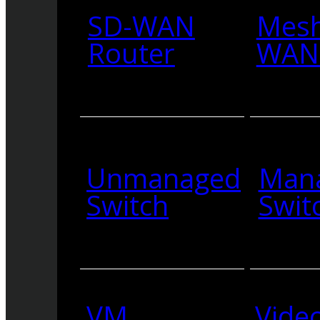
SD-WAN
Mesh
Router
WAN 
Unmanaged
Man
Switch
Swit
VM
Vide