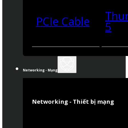
Thu
PCIe Cable
5
Networking - Mạng
Networking - Thiết bị mạng