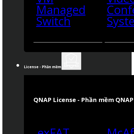
Managed
Conf
Switch
Syst
License - Phần mềm
QNAP License - Phần mềm QNAP
exFAT
McAf