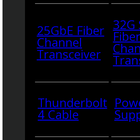
32G
25GbE Fiber
Fibe
Channel
Chan
Transceiver
Tran
Thunderbolt
Pow
4 Cable
Supp