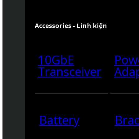
Accessories - Linh kiện
10GbE
Pow
Transceiver
Ada
Battery
Brac