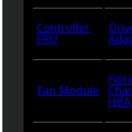
Controller
Driv
FRU
Ada
Fibr
Fan Module
Cha
HBA