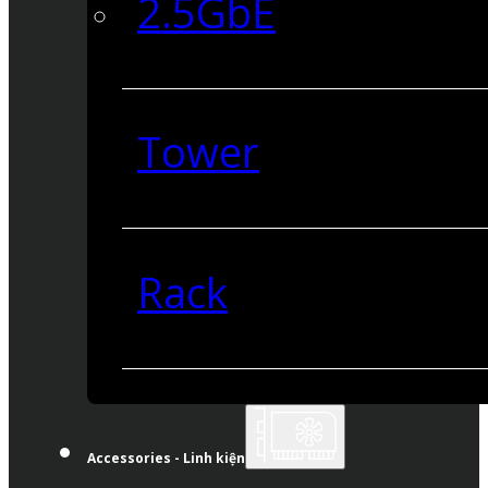
2.5GbE
Tower
Rack
Accessories - Linh kiện