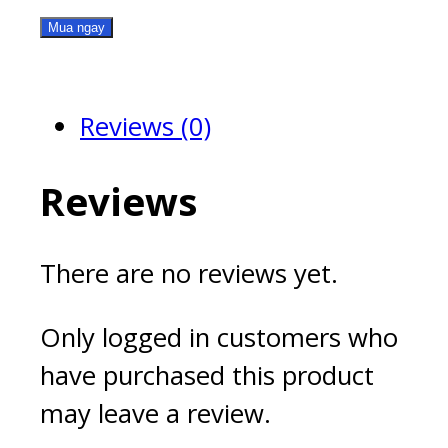
6BAY-
Mua ngay
PSU
quantity
Reviews (0)
Reviews
There are no reviews yet.
Only logged in customers who
have purchased this product
may leave a review.