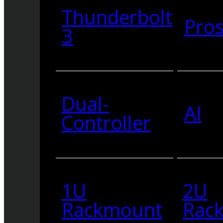
Thunderbolt
Pro
3
Dual-
AI
Controller
1U
2U
Rackmount
Rac