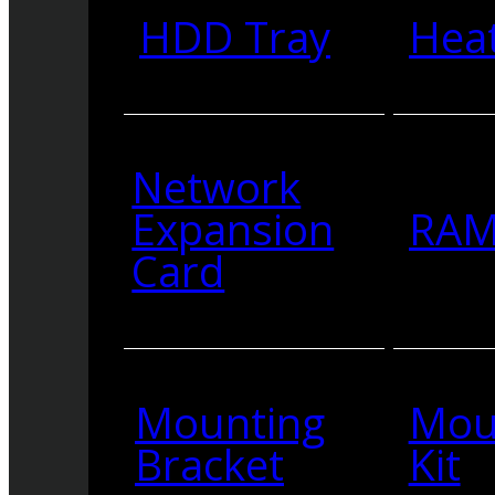
HDD Tray
Heat
Network
Expansion
RA
Card
Mounting
Mou
Bracket
Kit