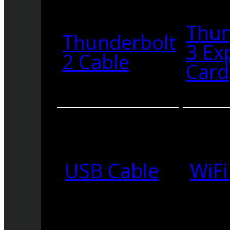
Thun
Thunderbolt
3 Ex
2 Cable
Card
USB Cable
WiFi