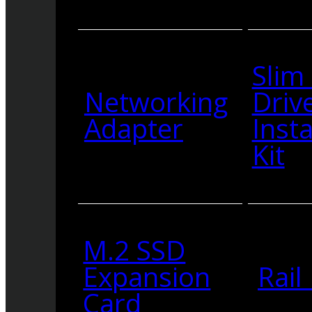
Slim
Networking
Driv
Adapter
Insta
Kit
M.2 SSD
Expansion
Rail 
Card