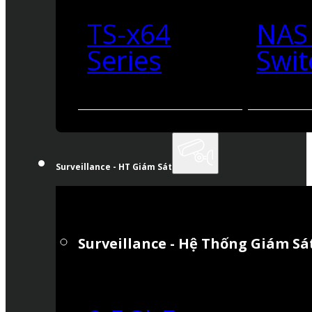
TS-x64
NAS
Series
Swit
Surveillance - HT Giám Sát
Surveillance - Hệ Thống Giám Sá