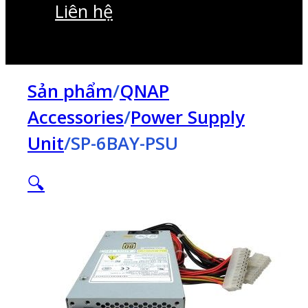
Liên hệ
Sản phẩm
/
QNAP
Accessories
/
Power Supply
Unit
/
SP-6BAY-PSU
🔍