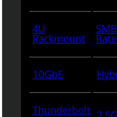
4U
SMB
Rackmount
Rate
10GbE
Hyb
Thunderbolt
2.5