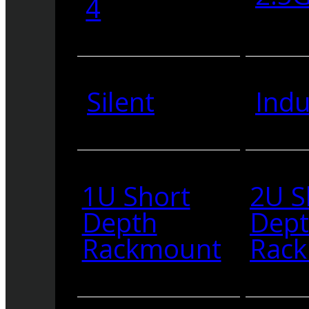
4
Silent
Indu
1U Short
2U S
Depth
Dep
Rackmount
Rac