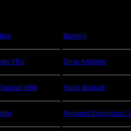
 Box
Battery
ller FRU
Drive Adapter
 Channel HBA
Flash Module
able
Network Expansion C