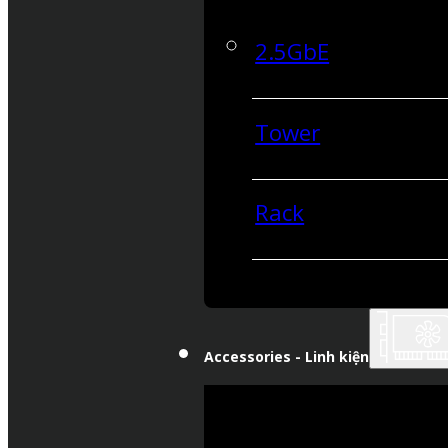
2.5GbE
Tower
Rack
Accessories - Linh kiện