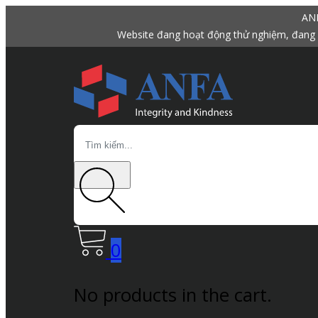
ANF
Website đang hoạt động thử nghiệm, đang 
Search
0
No products in the cart.