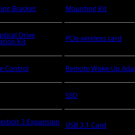
ing Bracket
Mounting Kit
ptical Drive
PCIe wireless card
ation Kit
e Control
Remote Wake-Up Ada
SSD
erbolt 3 Expansion
USB 3.1 Card