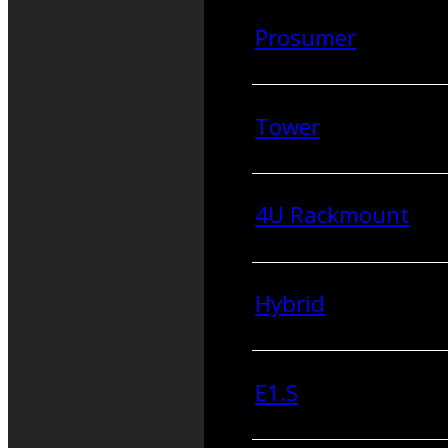
Prosumer
Tower
4U Rackmount
Hybrid
E1.S