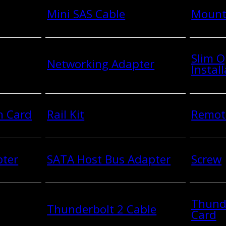
Mini SAS Cable
Mount
Slim O
Networking Adapter
Install
n Card
Rail Kit
Remot
pter
SATA Host Bus Adapter
Screw
Thund
Thunderbolt 2 Cable
Card