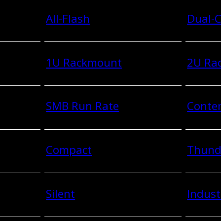
All-Flash
Dual-C
1U Rackmount
2U Ra
SMB Run Rate
Conten
Compact
Thund
Silent
Indust