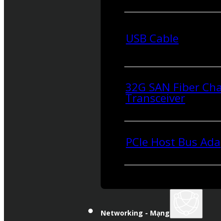
USB Cable
32G SAN Fiber Ch
Transceiver
PCIe Host Bus Ada
Networking - Mạng