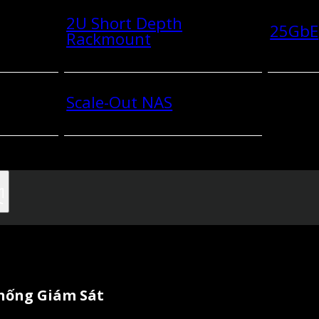
2U Short Depth
25GbE
Rackmount
Scale-Out NAS
Thống Giám Sát