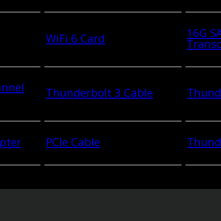
16G SA
WiFi 6 Card
Transc
annel
Thunderbolt 3 Cable
Thunde
pter
PCIe Cable
Thund