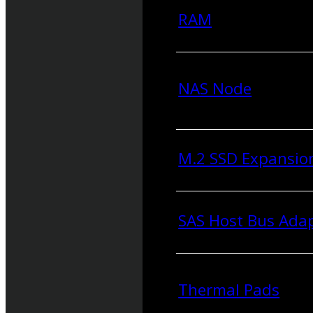
RAM
NAS Node
M.2 SSD Expansio
SAS Host Bus Ada
Thermal Pads