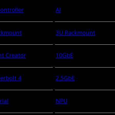
ontroller
AI
ckmount
3U Rackmount
t Creator
10GbE
erbolt 4
2.5GbE
rial
NPU