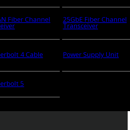
N Fiber Channel
25GbE Fiber Channel
eiver
Transceiver
rbolt 4 Cable
Power Supply Unit
erbolt 5