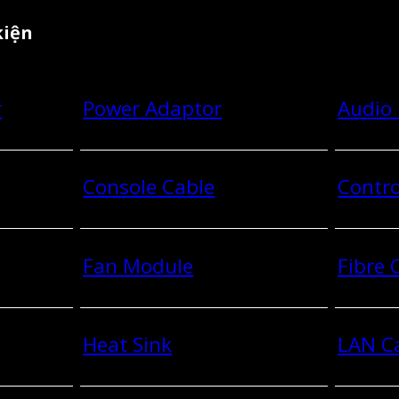
kiện
r
Power Adaptor
Audio
Console Cable
Contro
Fan Module
Fibre
Heat Sink
LAN C