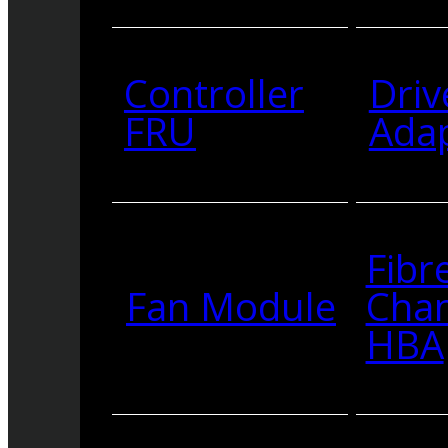
Controller
Driv
FRU
Ada
Fibr
Fan Module
Cha
HBA