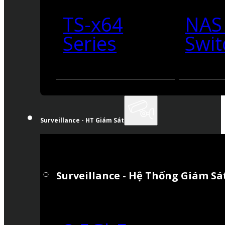
TS-x64
NAS
Series
Swit
Surveillance - HT Giám Sát
Surveillance - Hệ Thống Giám Sá