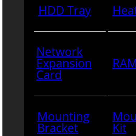
HDD Tray
Heat
Network
Expansion
RA
Card
Mounting
Mou
Bracket
Kit