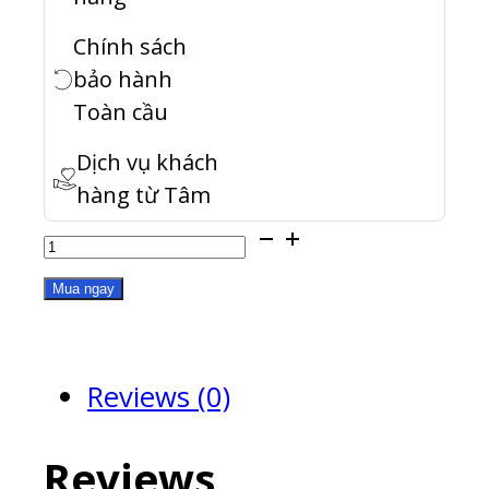
Chính sách
bảo hành
Toàn cầu
Dịch vụ khách
hàng từ Tâm
RAM-
8GDR4ECT0-
Mua ngay
UD-
2666
Reviews (0)
quantity
Reviews