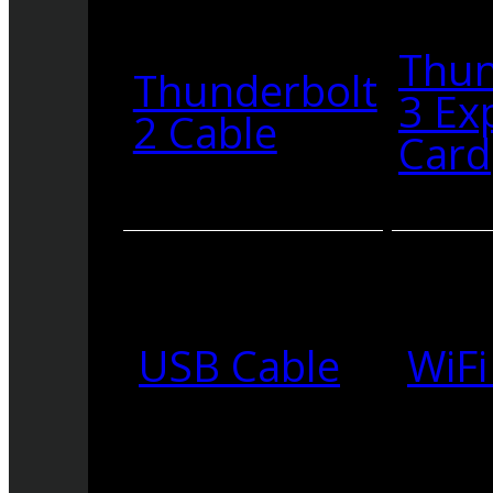
Thun
Thunderbolt
3 Ex
2 Cable
Card
USB Cable
WiFi