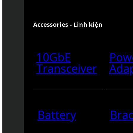
Accessories - Linh kiện
10GbE
Pow
Transceiver
Ada
Battery
Brac