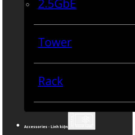
2.5GbE
Tower
Rack
Accessories - Linh kiện