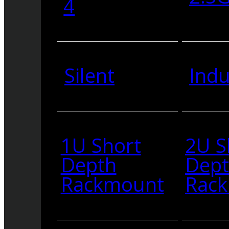
4
Silent
Indu
1U Short
2U S
Depth
Dep
Rackmount
Rac