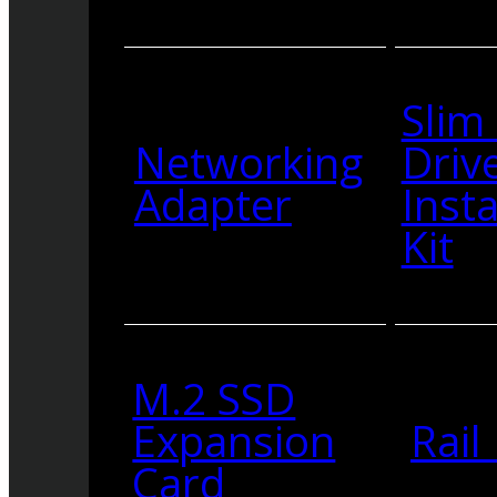
Slim
Networking
Driv
Adapter
Insta
Kit
M.2 SSD
Expansion
Rail 
Card