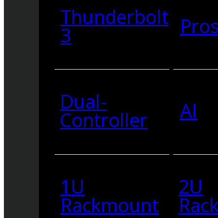
Thunderbolt
Pro
3
Dual-
AI
Controller
1U
2U
Rackmount
Rac