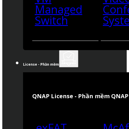
Managed
Conf
Switch
Syst
License - Phần mềm
QNAP License - Phần mềm QNAP
exFAT
McAf