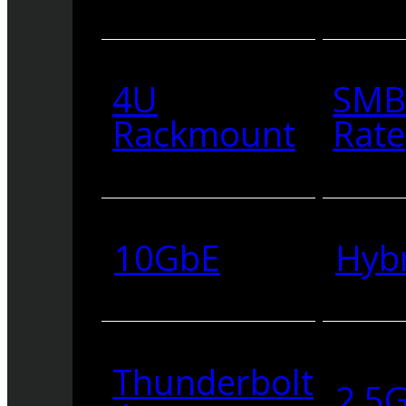
4U
SMB
Rackmount
Rate
10GbE
Hyb
Thunderbolt
2.5