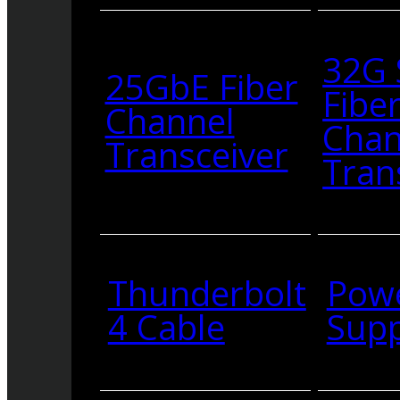
32G
25GbE Fiber
Fibe
Channel
Chan
Transceiver
Tran
Thunderbolt
Pow
4 Cable
Supp