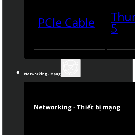
Thu
PCIe Cable
5
Networking - Mạng
Networking - Thiết bị mạng