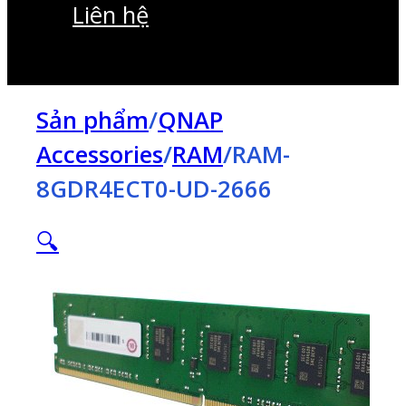
Liên hệ
Sản phẩm
/
QNAP
Accessories
/
RAM
/
RAM-
8GDR4ECT0-UD-2666
🔍