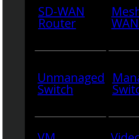
SD-WAN
Mesh
Router
WAN 
Unmanaged
Man
Switch
Swit
VM
Vide