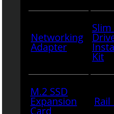
Slim
Networking
Driv
Adapter
Insta
Kit
M.2 SSD
Expansion
Rail 
Card