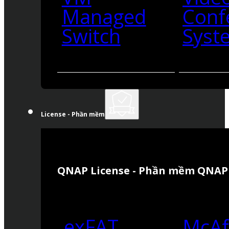
Managed
Conf
Switch
Syst
License - Phần mềm
QNAP License - Phần mềm QNAP
exFAT
McAf