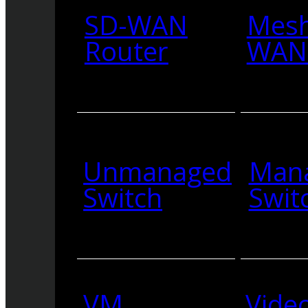
SD-WAN
Mesh
Router
WAN 
Unmanaged
Man
Switch
Swit
VM
Vide