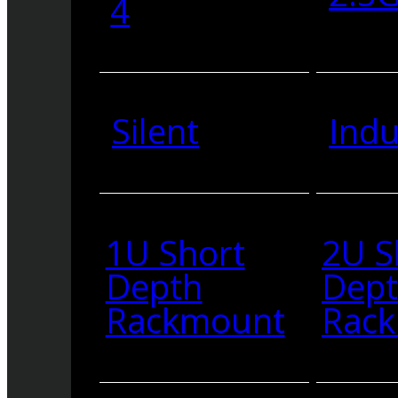
4
Silent
Indu
1U Short
2U S
Depth
Dep
Rackmount
Rac