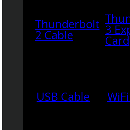
Thun
Thunderbolt
3 Ex
2 Cable
Card
USB Cable
WiFi