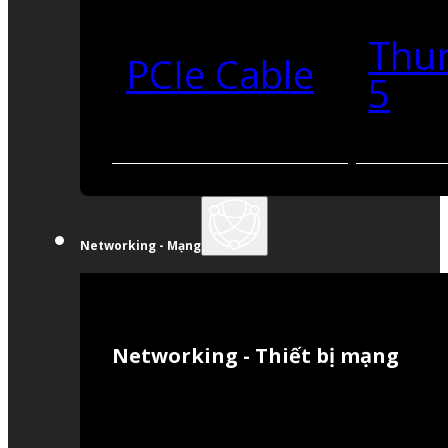
Thu
PCIe Cable
5
Networking - Mạng
Networking - Thiết bị mạng