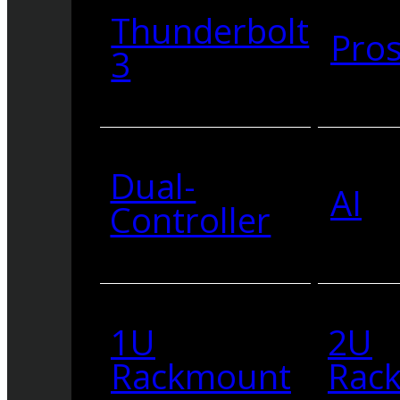
Thunderbolt
Pro
3
Dual-
AI
Controller
1U
2U
Rackmount
Rac