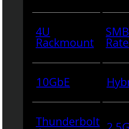
4U
SMB
Rackmount
Rate
10GbE
Hyb
Thunderbolt
2.5