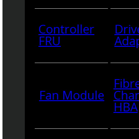
Controller
Driv
FRU
Ada
Fibr
Fan Module
Cha
HBA