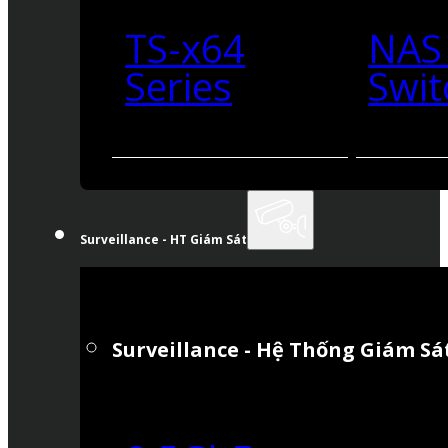
TS-x64
NAS
Series
Swit
Surveillance - HT Giám Sát
Surveillance - Hệ Thống Giám Sá