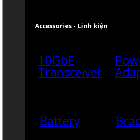
Accessories - Linh kiện
10GbE
Pow
Transceiver
Ada
Battery
Brac