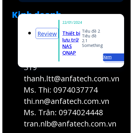
319
thanh.ltt@anfatech.com.vn
Ms. Thi: 0974037774
thi.nn@anfatech.com.vn
ng
Ms. Trân: 0974024448
Xem
tran.nlb@anfatech.com.vn
Hỗ trợ các vấn đề khác
Mr. Thắng: 0909 560 555
thang.nv@anfatech.com.vn