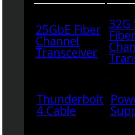
32G
25GbE Fiber
Fibe
Channel
Chan
Transceiver
Tran
Thunderbolt
Pow
4 Cable
Supp