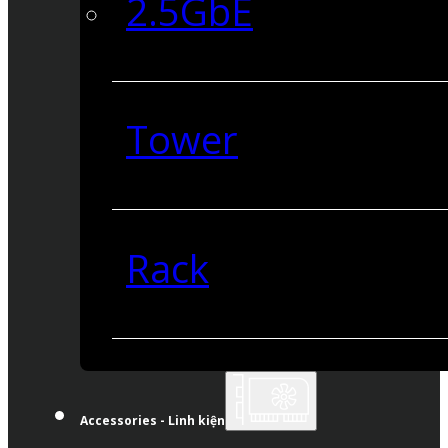
2.5GbE
Tower
Rack
Accessories - Linh kiện