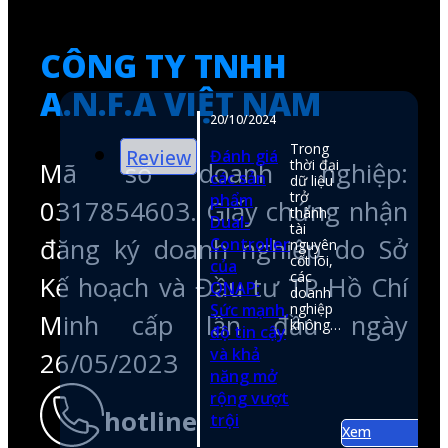
0317854603. Giấy chứng nhận
Xem
đăng ký doanh nghiệp do Sở
Kế hoạch và Đầu tư TP Hồ Chí
Minh cấp lần đầu ngày
26/05/2023
hotline
0974050107
email
shop@anfatech.com.vn