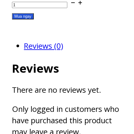
RAM-
8GDR3-
Mua ngay
LD-
1600
Reviews (0)
quantity
Reviews
There are no reviews yet.
Only logged in customers who
have purchased this product
may leave a review.