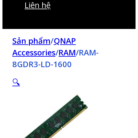
Liên hệ
Sản phẩm
/
QNAP
Accessories
/
RAM
/
RAM-
8GDR3-LD-1600
🔍