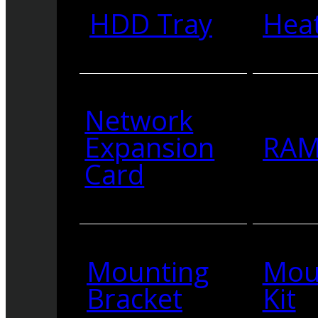
HDD Tray
Heat
Network
Expansion
RA
Card
Mounting
Mou
Bracket
Kit