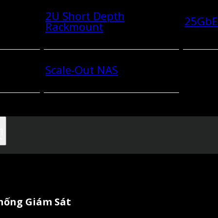
2U Short Depth
25GbE
Rackmount
Scale-Out NAS
Thống Giám Sát