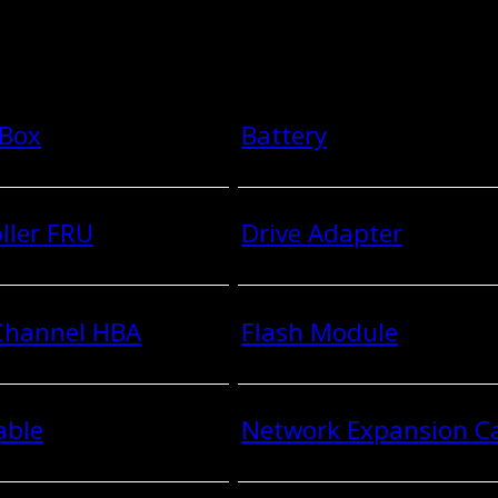
 Box
Battery
ller FRU
Drive Adapter
 Channel HBA
Flash Module
able
Network Expansion C