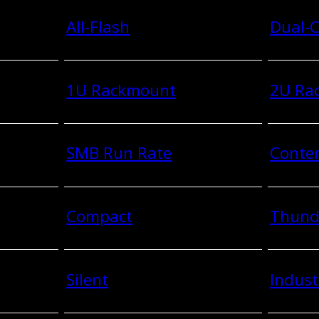
All-Flash
Dual-C
1U Rackmount
2U Ra
SMB Run Rate
Conten
Compact
Thund
Silent
Indust