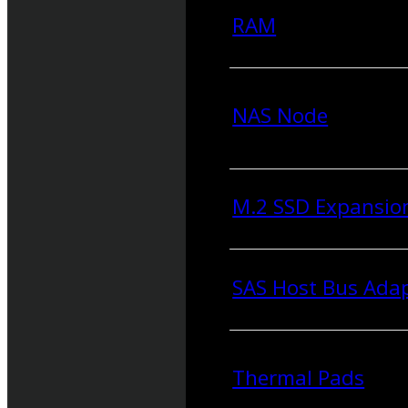
RAM
NAS Node
M.2 SSD Expansio
SAS Host Bus Ada
Thermal Pads