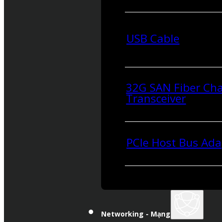
USB Cable
32G SAN Fiber Ch
Transceiver
PCIe Host Bus Ada
Networking - Mạng