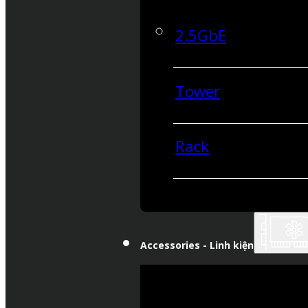
2.5GbE
Tower
Rack
Accessories - Linh kiện