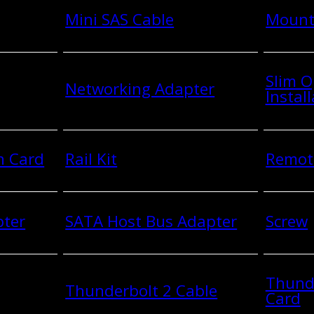
Mini SAS Cable
Mount
Slim O
Networking Adapter
Install
n Card
Rail Kit
Remot
pter
SATA Host Bus Adapter
Screw
Thund
Thunderbolt 2 Cable
Card