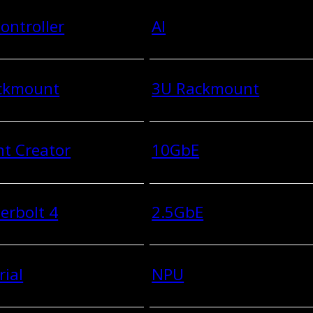
ontroller
AI
ckmount
3U Rackmount
t Creator
10GbE
erbolt 4
2.5GbE
rial
NPU