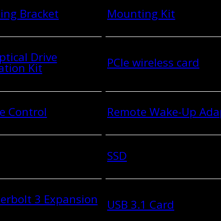
ing Bracket
Mounting Kit
ptical Drive
PCIe wireless card
ation Kit
e Control
Remote Wake-Up Ada
SSD
erbolt 3 Expansion
USB 3.1 Card