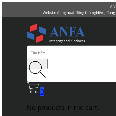
ANF
Website đang hoạt động thử nghiệm, đang 
Search
0
No products in the cart.