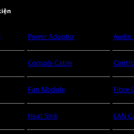
kiện
r
Power Adaptor
Audio
Console Cable
Contro
Fan Module
Fibre
Heat Sink
LAN C