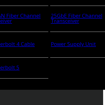
N Fiber Channel
25GbE Fiber Channel
eiver
Transceiver
rbolt 4 Cable
Power Supply Unit
erbolt 5