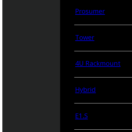
Prosumer
Tower
4U Rackmount
Hybrid
E1.S