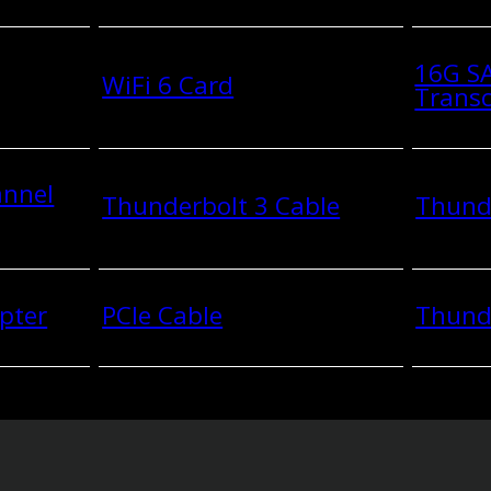
16G SA
WiFi 6 Card
Transc
annel
Thunderbolt 3 Cable
Thunde
pter
PCIe Cable
Thund