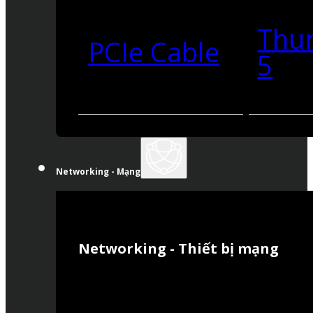
Thu
PCIe Cable
5
Networking - Mạng
Networking - Thiết bị mạng