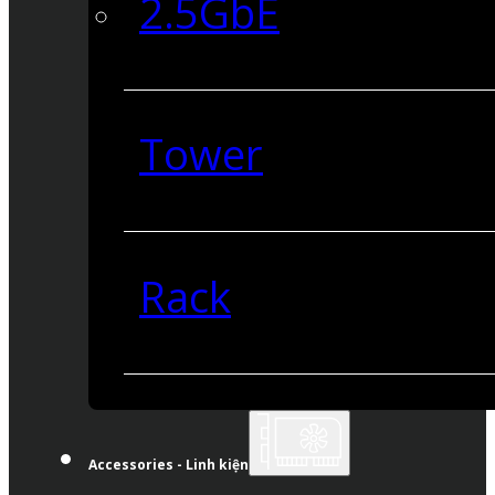
2.5GbE
Tower
Rack
Accessories - Linh kiện