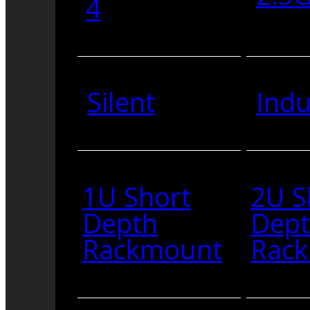
4
Silent
Indu
1U Short
2U S
Depth
Dep
Rackmount
Rac