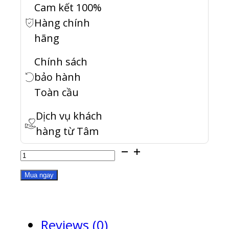
Cam kết 100%
Hàng chính
hãng
Chính sách
bảo hành
Toàn cầu
Dịch vụ khách
hàng từ Tâm
RAM-
32GDR4ECK0-
Mua ngay
SO-
3200
Reviews (0)