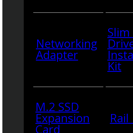
Slim
Networking
Driv
Adapter
Insta
Kit
M.2 SSD
Expansion
Rail 
Card