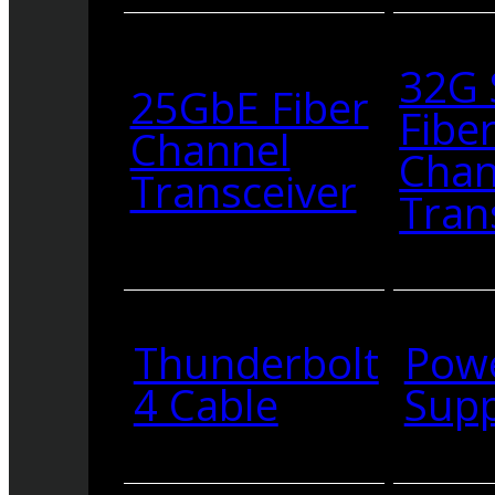
32G
25GbE Fiber
Fibe
Channel
Chan
Transceiver
Tran
Thunderbolt
Pow
4 Cable
Supp