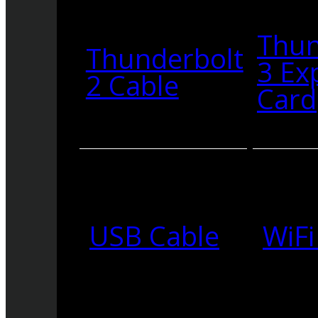
Thun
Thunderbolt
3 Ex
2 Cable
Card
USB Cable
WiFi