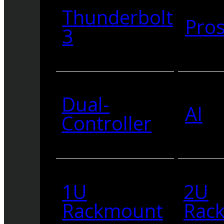
Thunderbolt
Pro
3
Dual-
AI
Controller
1U
2U
Rackmount
Rac