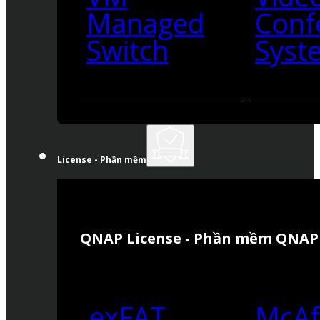
Managed
Conf
Switch
Syst
License - Phần mềm
QNAP License - Phần mềm QNAP
exFAT
McAf