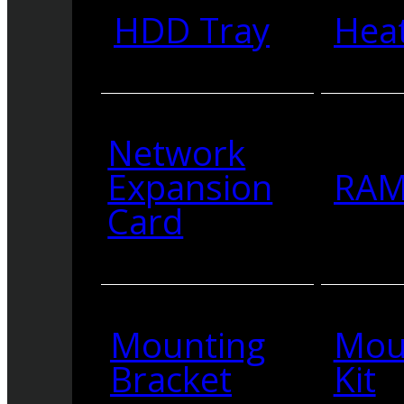
HDD Tray
Heat
Network
Expansion
RA
Card
Mounting
Mou
Bracket
Kit