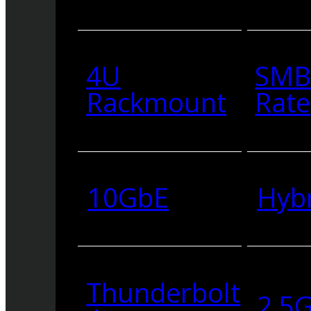
4U
SMB
Rackmount
Rate
10GbE
Hyb
Thunderbolt
2.5