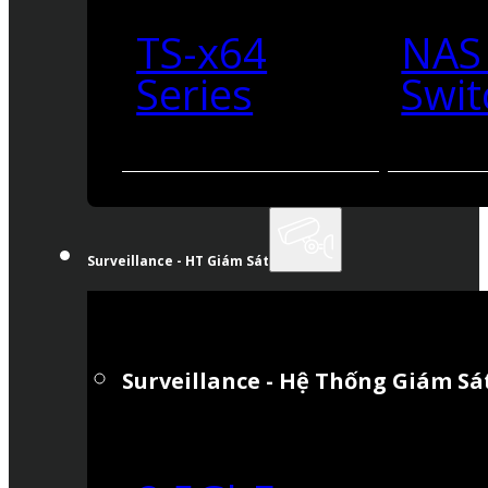
TS-x64
NAS
Series
Swit
Surveillance - HT Giám Sát
Surveillance - Hệ Thống Giám Sá