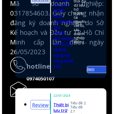
26/05/2023
hotline
0974050107
email
shop@anfatech.com.vn