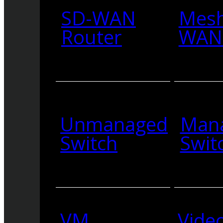
SD-WAN
Mesh
Router
WAN 
Unmanaged
Man
Switch
Swit
VM
Vide