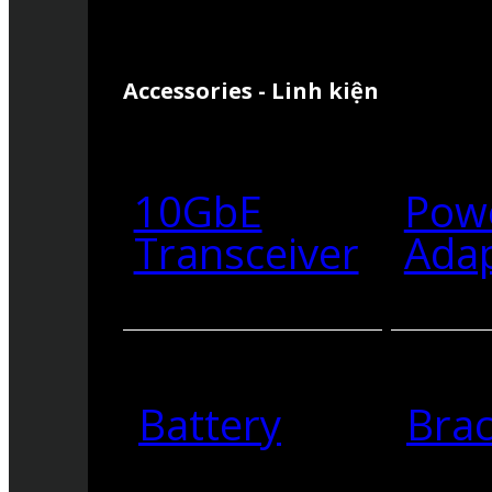
Accessories - Linh kiện
10GbE
Pow
Transceiver
Ada
Battery
Brac