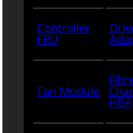
Controller
Driv
FRU
Ada
Fibr
Fan Module
Cha
HBA