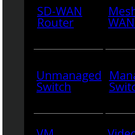
SD-WAN
Mesh
Router
WAN 
Unmanaged
Man
Switch
Swit
VM
Vide