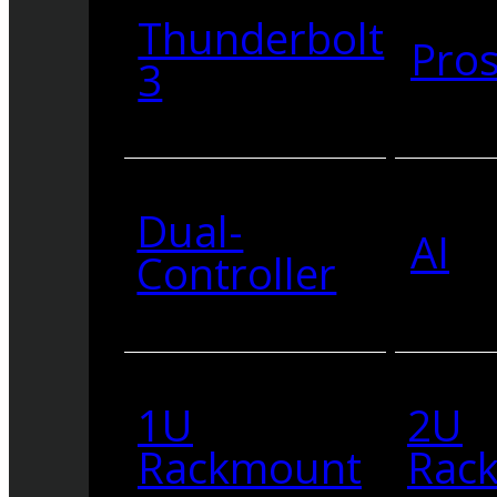
Thunderbolt
Pro
3
Dual-
AI
Controller
1U
2U
Rackmount
Rac