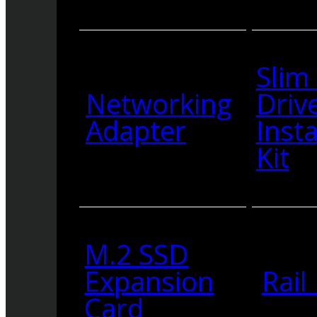
Slim
Networking
Driv
Adapter
Insta
Kit
M.2 SSD
Expansion
Rail 
Card