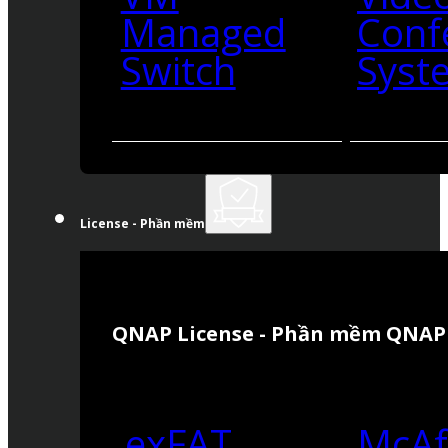
Managed
Conf
Switch
Syst
License - Phần mềm
QNAP License - Phần mềm QNAP
exFAT
McAf