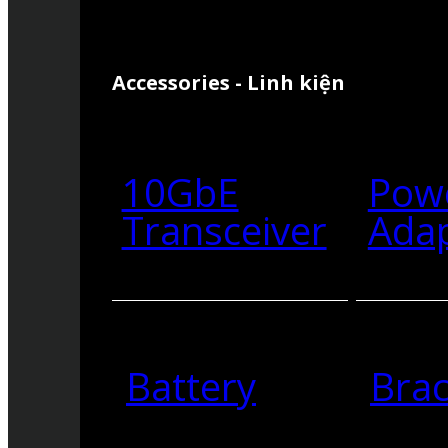
Accessories - Linh kiện
10GbE
Pow
Transceiver
Ada
Battery
Brac