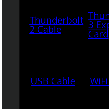
Thun
Thunderbolt
3 Ex
2 Cable
Card
USB Cable
WiFi