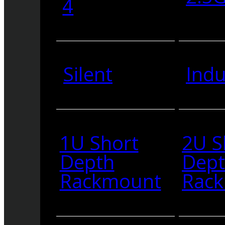
4
Silent
Indu
1U Short
2U S
Depth
Dep
Rackmount
Rac