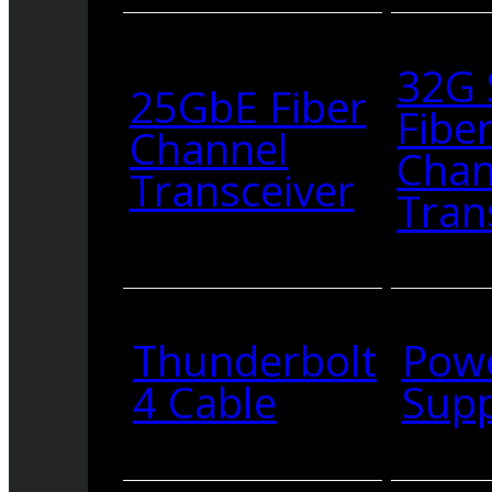
32G
25GbE Fiber
Fibe
Channel
Chan
Transceiver
Tran
Thunderbolt
Pow
4 Cable
Supp