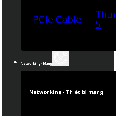
Thu
PCIe Cable
5
Networking - Mạng
Networking - Thiết bị mạng