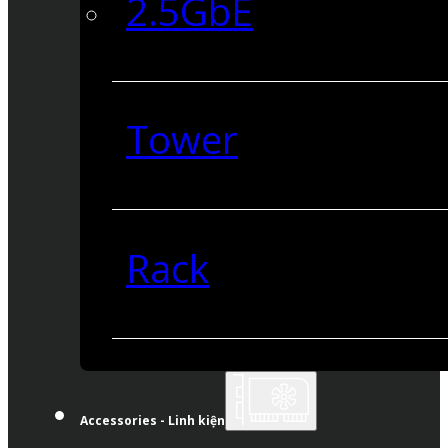
2.5GbE
Tower
Rack
Accessories - Linh kiện