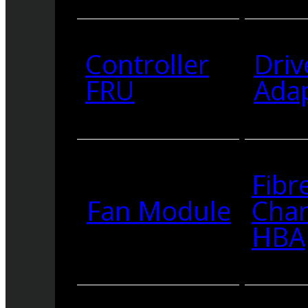
Controller
Driv
FRU
Ada
Fibr
Fan Module
Cha
HBA