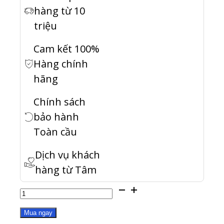
hàng từ 10
triệu
Cam kết 100%
Hàng chính
hãng
Chính sách
bảo hành
Toàn cầu
Dịch vụ khách
hàng từ Tâm
QXG-
10G2T
Mua ngay