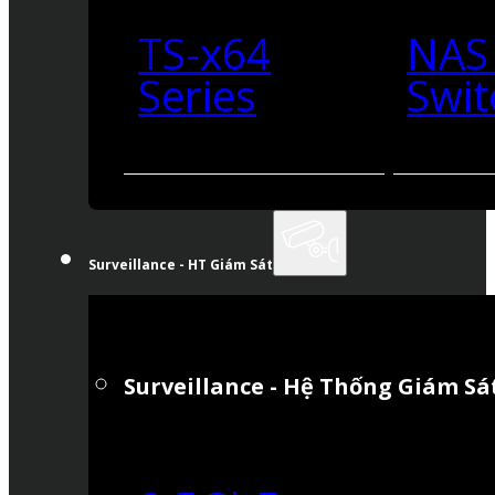
TS-x64
NAS
Series
Swit
Surveillance - HT Giám Sát
Surveillance - Hệ Thống Giám Sá