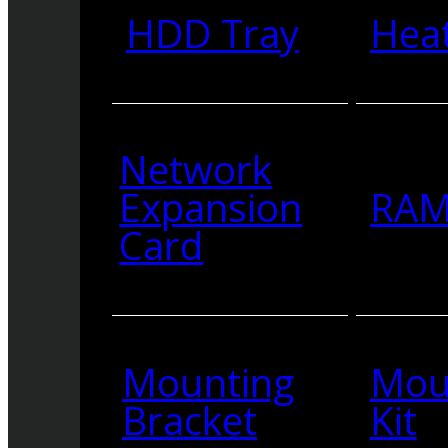
HDD Tray
Heat
Network
Expansion
RA
Card
Mounting
Mou
Bracket
Kit