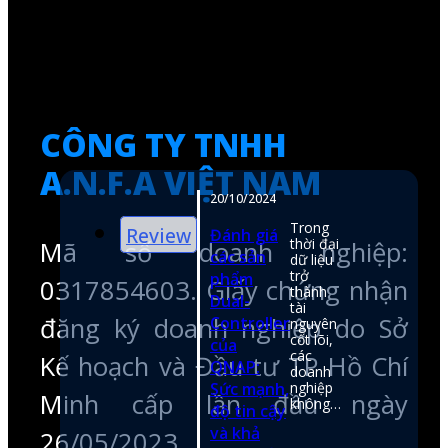
Mã số doanh nghiệp:
0317854603. Giấy chứng nhận
m
đăng ký doanh nghiệp do Sở
Kế hoạch và Đầu tư TP Hồ Chí
Minh cấp lần đầu ngày
26/05/2023
hotline
0974050107
email
shop@anfatech.com.vn