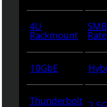
4U
SMB
Rackmount
Rate
10GbE
Hyb
Thunderbolt
2.5