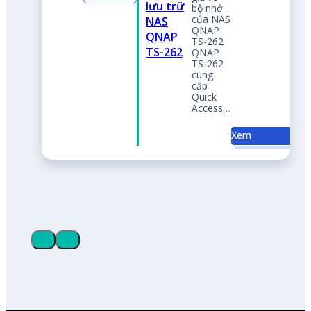
CÔNG TY TNHH
A.N.F.A VIỆT NAM