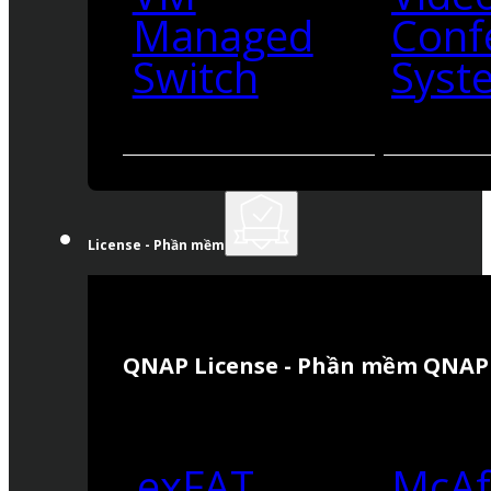
Managed
Conf
Switch
Syst
License - Phần mềm
QNAP License - Phần mềm QNAP
exFAT
McAf