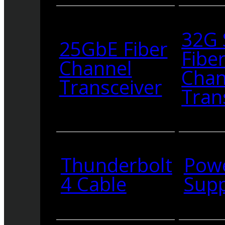
32G
25GbE Fiber
Fibe
Channel
Chan
Transceiver
Tran
Thunderbolt
Pow
4 Cable
Supp