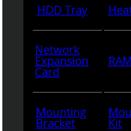
HDD Tray
Heat
Network
Expansion
RA
Card
Mounting
Mou
Bracket
Kit