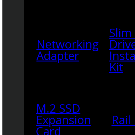
Slim
Networking
Driv
Adapter
Insta
Kit
M.2 SSD
Expansion
Rail 
Card