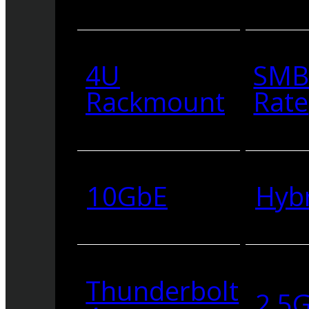
4U
SMB
Rackmount
Rate
10GbE
Hyb
Thunderbolt
2.5