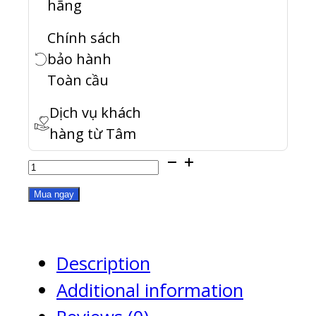
hãng
Chính sách
bảo hành
Toàn cầu
Dịch vụ khách
hàng từ Tâm
QXG-
100G2SF-
Mua ngay
CX6
quantity
Description
Additional information