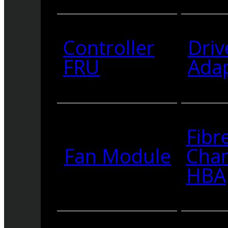
Controller
Driv
FRU
Ada
Fibr
Fan Module
Cha
HBA