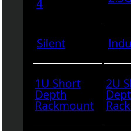
4
Silent
Indu
1U Short
2U S
Depth
Dep
Rackmount
Rac