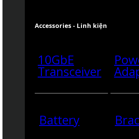
Accessories - Linh kiện
10GbE
Pow
Transceiver
Ada
Battery
Brac