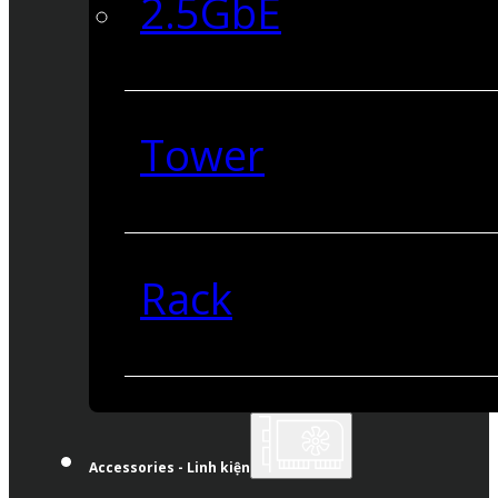
2.5GbE
Tower
Rack
Accessories - Linh kiện