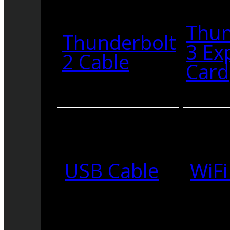
Thun
Thunderbolt
3 Ex
2 Cable
Card
USB Cable
WiFi