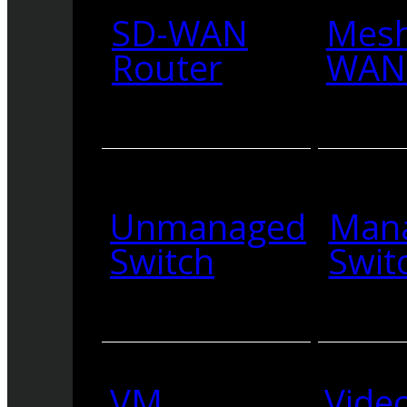
SD-WAN
Mesh
Router
WAN 
Unmanaged
Man
Switch
Swit
VM
Vide