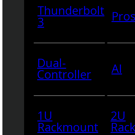
Thunderbolt
Pro
3
Dual-
AI
Controller
1U
2U
Rackmount
Rac