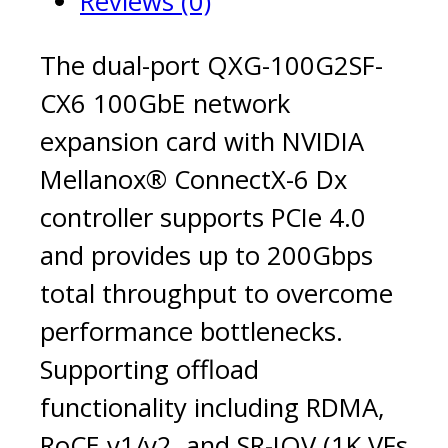
Reviews (0)
The dual-port QXG-100G2SF-
CX6 100GbE network
expansion card with NVIDIA
Mellanox® ConnectX-6 Dx
controller supports PCIe 4.0
and provides up to 200Gbps
total throughput to overcome
performance bottlenecks.
Supporting offload
functionality including RDMA,
RoCE v1/v2, and SR-IOV (1K VFs