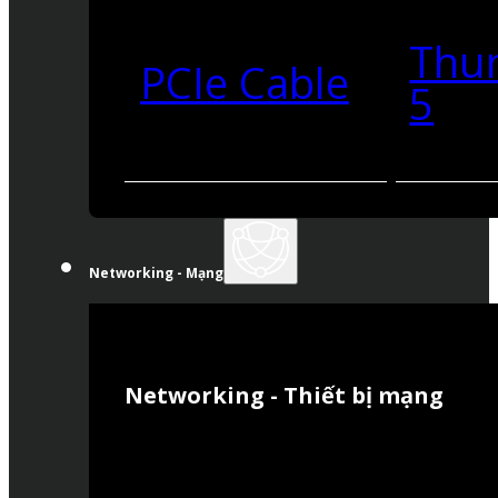
Thu
PCIe Cable
5
Networking - Mạng
Networking - Thiết bị mạng