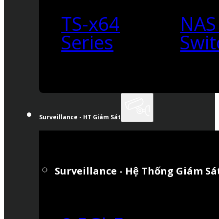
TS-x64
NAS
Series
Swit
Surveillance - HT Giám Sát
Surveillance - Hệ Thống Giám Sá