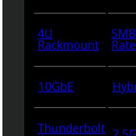
4U
SMB
Rackmount
Rate
10GbE
Hyb
Thunderbolt
2.5