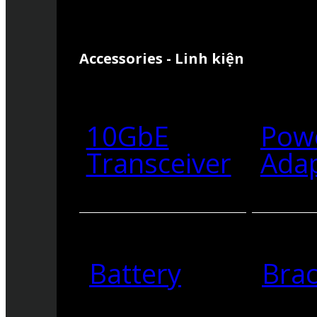
Accessories - Linh kiện
10GbE
Pow
Transceiver
Ada
Battery
Brac