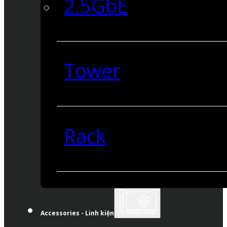
2.5GbE
Tower
Rack
Accessories - Linh kiện