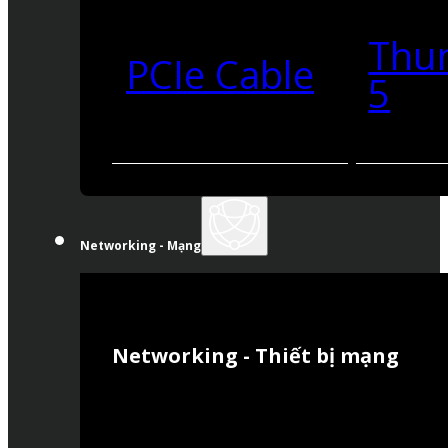
Thu
PCIe Cable
5
Networking - Mạng
Networking - Thiết bị mạng