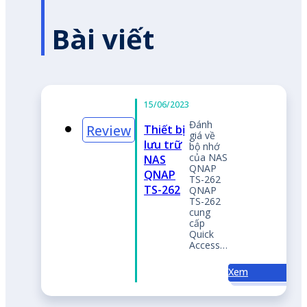
Bài viết
em