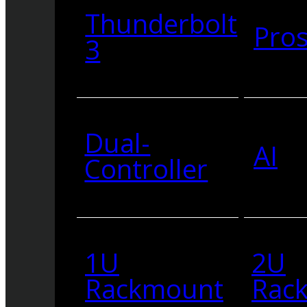
Thunderbolt
Pro
3
Dual-
AI
Controller
1U
2U
Rackmount
Rac