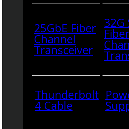
32G
25GbE Fiber
Fibe
Channel
Chan
Transceiver
Tran
Thunderbolt
Pow
4 Cable
Supp