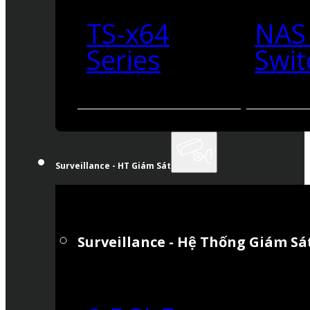
TS-x64
NAS
Series
Swit
Surveillance - HT Giám Sát
Surveillance - Hệ Thống Giám Sá