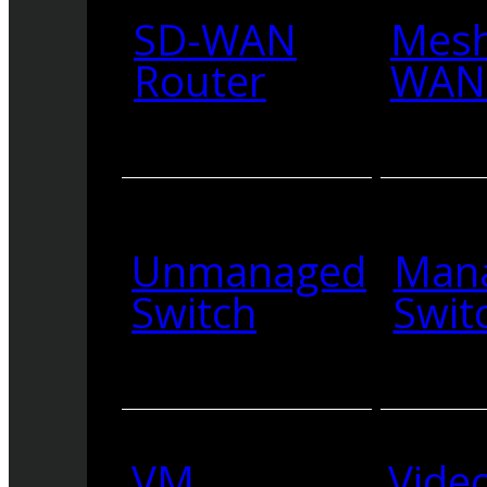
SD-WAN
Mesh
Router
WAN 
Unmanaged
Man
Switch
Swit
VM
Vide