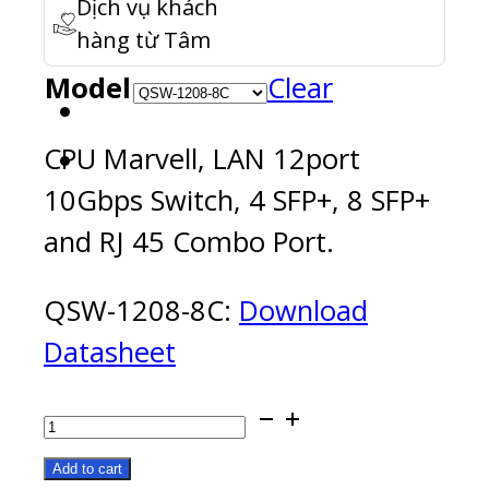
Dịch vụ khách
hàng từ Tâm
Model
Clear
CPU Marvell, LAN 12port
10Gbps Switch, 4 SFP+, 8 SFP+
and RJ 45 Combo Port.
QSW-1208-8C:
Download
Datasheet
QSW-
1208-
Add to cart