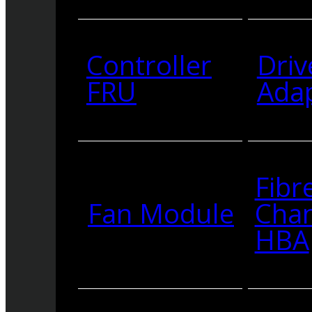
Controller
Driv
FRU
Ada
Fibr
Fan Module
Cha
HBA