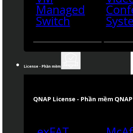
Managed
Conf
Switch
Syst
License - Phần mềm
QNAP License - Phần mềm QNAP
exFAT
McAf