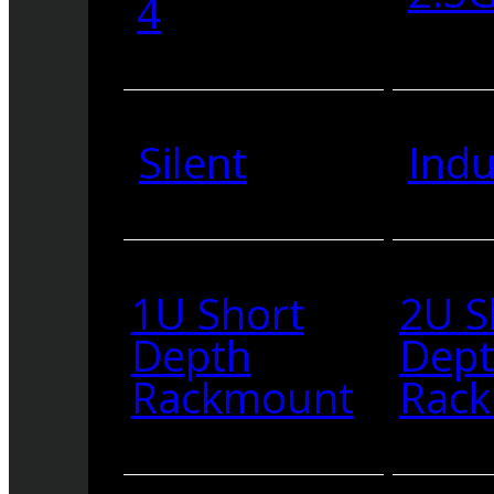
4
Silent
Indu
1U Short
2U S
Depth
Dep
Rackmount
Rac