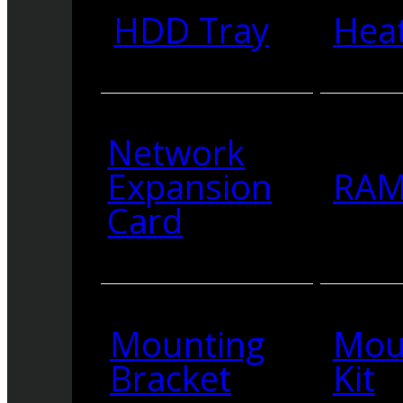
HDD Tray
Heat
Network
Expansion
RA
Card
Mounting
Mou
Bracket
Kit