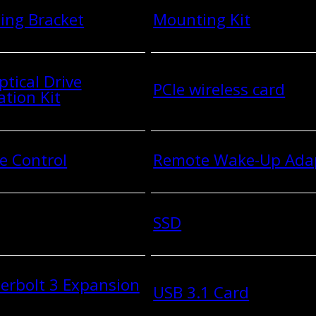
ing Bracket
Mounting Kit
ptical Drive
PCIe wireless card
ation Kit
e Control
Remote Wake-Up Ada
SSD
erbolt 3 Expansion
USB 3.1 Card