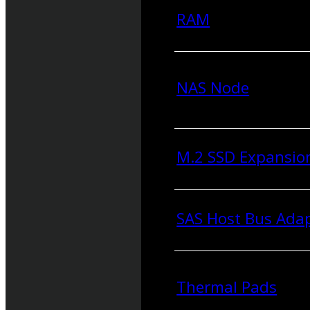
RAM
NAS Node
M.2 SSD Expansio
SAS Host Bus Ada
Thermal Pads