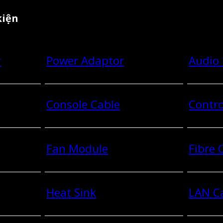
kiện
r
Power Adaptor
Audio
Console Cable
Contro
Fan Module
Fibre
Heat Sink
LAN C