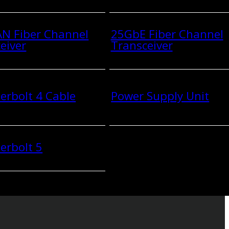
N Fiber Channel
25GbE Fiber Channel
eiver
Transceiver
rbolt 4 Cable
Power Supply Unit
erbolt 5