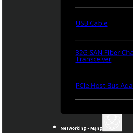
USB Cable
32G SAN Fiber Ch
Transceiver
PCIe Host Bus Ada
Networking - Mạng