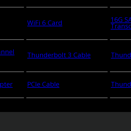
16G SA
WiFi 6 Card
Transc
annel
Thunderbolt 3 Cable
Thunde
pter
PCIe Cable
Thund