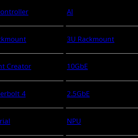
ontroller
AI
ckmount
3U Rackmount
t Creator
10GbE
erbolt 4
2.5GbE
rial
NPU