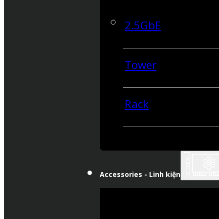
2.5GbE
Tower
Rack
Accessories - Linh kiện