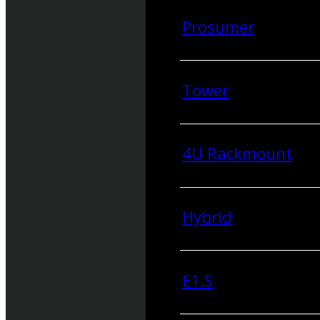
Prosumer
Tower
4U Rackmount
Hybrid
E1.S