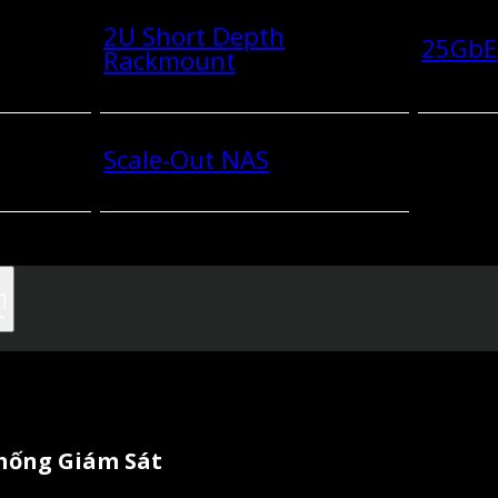
2U Short Depth
25GbE
Rackmount
Scale-Out NAS
Thống Giám Sát