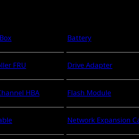
 Box
Battery
ller FRU
Drive Adapter
 Channel HBA
Flash Module
able
Network Expansion C