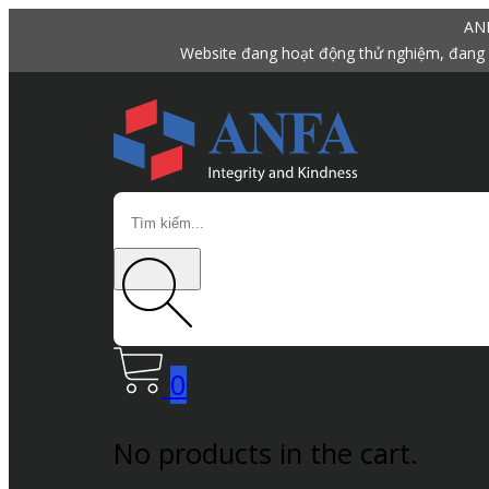
ANF
Website đang hoạt động thử nghiệm, đang 
Search
0
No products in the cart.