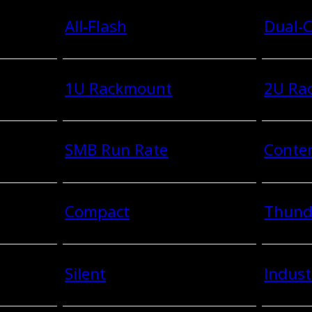
All-Flash
Dual-C
1U Rackmount
2U Ra
SMB Run Rate
Conten
Compact
Thund
Silent
Indust