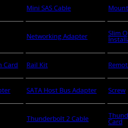
Mini SAS Cable
Mount
Slim O
Networking Adapter
Install
n Card
Rail Kit
Remot
pter
SATA Host Bus Adapter
Screw
Thund
Thunderbolt 2 Cable
Card