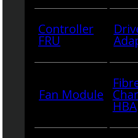
Controller
Driv
FRU
Ada
Fibr
Fan Module
Cha
HBA