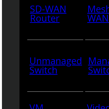
SD-WAN
Mesh
Router
WAN 
Unmanaged
Man
Switch
Swit
VM
Vide