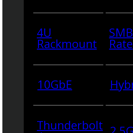
4U
SMB
Rackmount
Rate
10GbE
Hyb
Thunderbolt
2.5