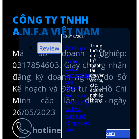
0317854603. Giấy chứng nhận
em
đăng ký doanh nghiệp do Sở
Kế hoạch và Đầu tư TP Hồ Chí
Minh cấp lần đầu ngày
26/05/2023
hotline
0974050107
email
shop@anfatech.com.vn