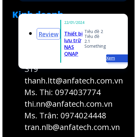
319
thanh.ltt@anfatech.com.vn
Ms. Thi: 0974037774
thi.nn@anfatech.com.vn
Ms. Trân: 0974024448
em
tran.nlb@anfatech.com.vn
Hỗ trợ các vấn đề khác
Mr. Thắng: 0909 560 555
thang.nv@anfatech.com.vn