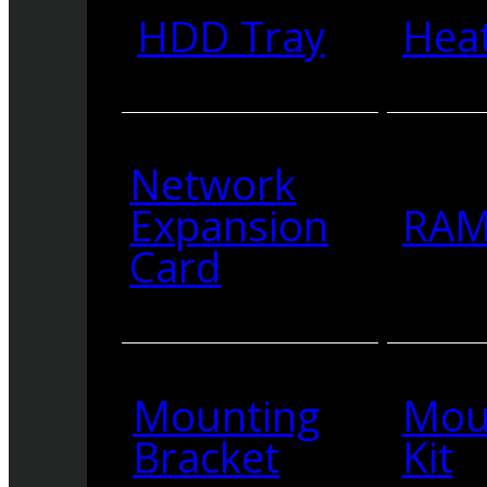
HDD Tray
Heat
Network
Expansion
RA
Card
Mounting
Mou
Bracket
Kit