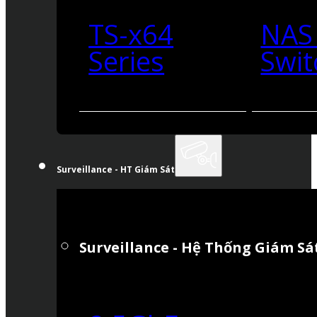
TS-x64
NAS
Series
Swit
Surveillance - HT Giám Sát
Surveillance - Hệ Thống Giám Sá