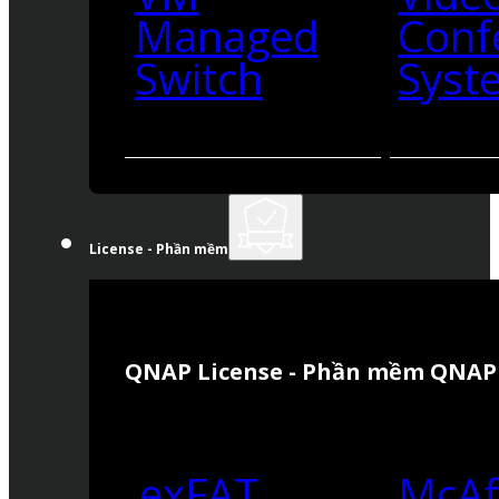
Managed
Conf
Switch
Syst
License - Phần mềm
QNAP License - Phần mềm QNAP
exFAT
McAf