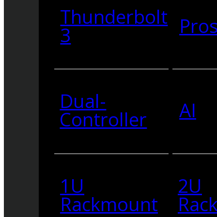
Thunderbolt
Pro
3
Dual-
AI
Controller
1U
2U
Rackmount
Rac