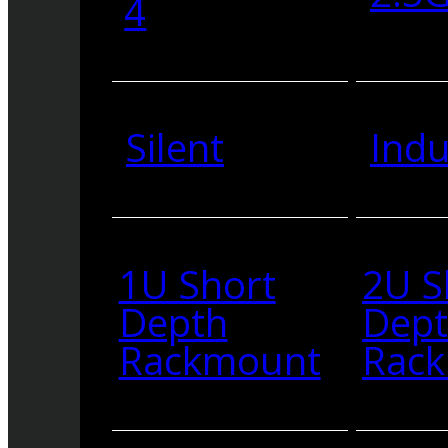
4
Silent
Indu
1U Short
2U S
Depth
Dep
Rackmount
Rac