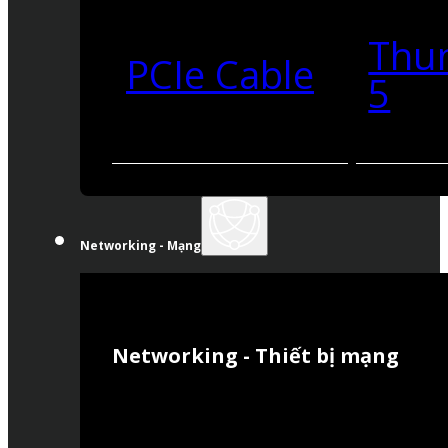
Thu
PCIe Cable
5
Networking - Mạng
Networking - Thiết bị mạng