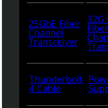
32G
25GbE Fiber
Fibe
Channel
Chan
Transceiver
Tran
Thunderbolt
Pow
4 Cable
Supp