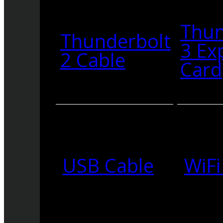
Thun
Thunderbolt
3 Ex
2 Cable
Card
USB Cable
WiFi