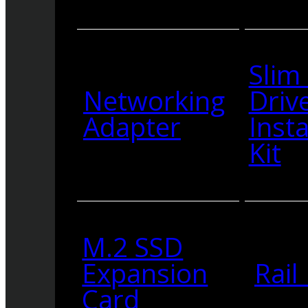
Slim
Networking
Driv
Adapter
Insta
Kit
M.2 SSD
Expansion
Rail 
Card