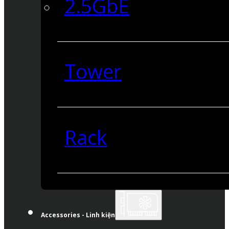
2.5GbE
Tower
Rack
Accessories - Linh kiện