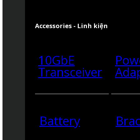
Accessories - Linh kiện
10GbE
Pow
Transceiver
Ada
Battery
Brac