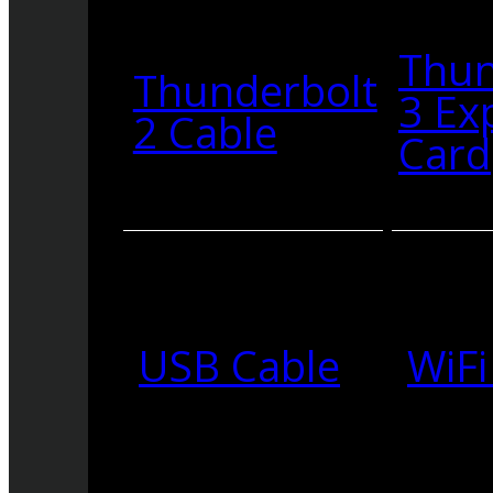
Thun
Thunderbolt
3 Ex
2 Cable
Card
USB Cable
WiFi