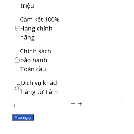
triệu
Cam kết 100%
Hàng chính
hãng
Chính sách
bảo hành
Toàn cầu
Dịch vụ khách
hàng từ Tâm
LS-
QVRELITE-
Mua ngay
1CH-