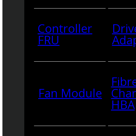
Controller
Driv
FRU
Ada
Fibr
Fan Module
Cha
HBA