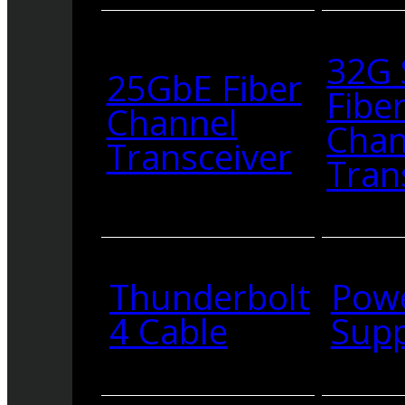
32G
25GbE Fiber
Fibe
Channel
Chan
Transceiver
Tran
Thunderbolt
Pow
4 Cable
Supp