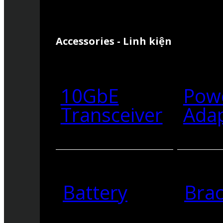
Accessories - Linh kiện
10GbE
Pow
Transceiver
Ada
Battery
Brac