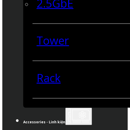
2.5GbE
Tower
Rack
Accessories - Linh kiện