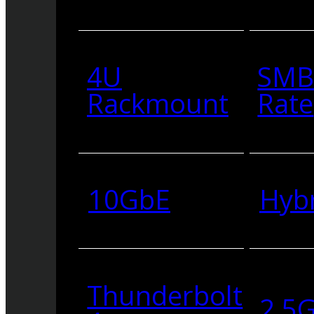
4U
SMB
Rackmount
Rate
10GbE
Hyb
Thunderbolt
2.5