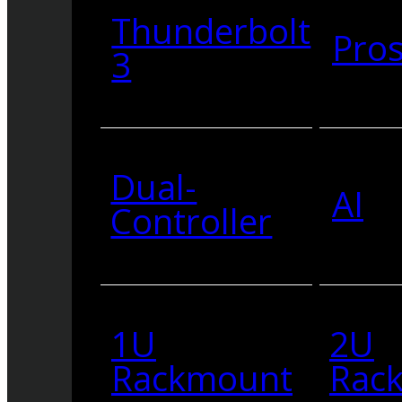
Thunderbolt
Pro
3
Dual-
AI
Controller
1U
2U
Rackmount
Rac