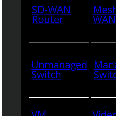
SD-WAN
Mesh
Router
WAN 
Unmanaged
Man
Switch
Swit
VM
Vide