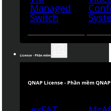
Managed
Conf
Switch
Syst
License - Phần mềm
QNAP License - Phần mềm QNAP
exFAT
McAf