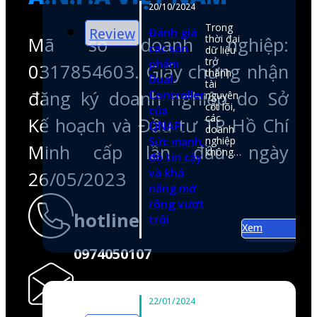
Minh cấp lần đầu ngày
26/05/2023
hotline
0974050107
email
shop@anfatech.com.vn