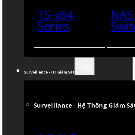
TS-x64
NAS
Series
Swit
Surveillance - HT Giám Sát
Surveillance - Hệ Thống Giám Sá