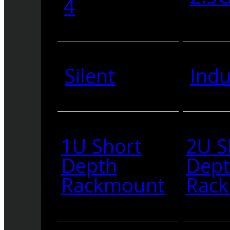
4
Silent
Indu
1U Short
2U S
Depth
Dep
Rackmount
Rac