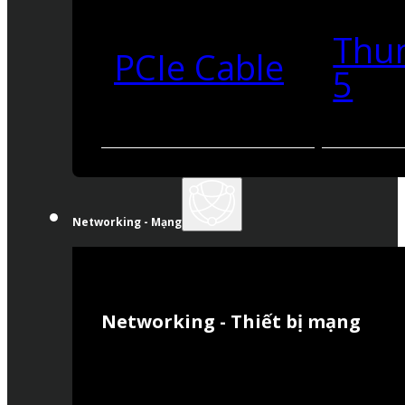
Thu
PCIe Cable
5
Networking - Mạng
Networking - Thiết bị mạng