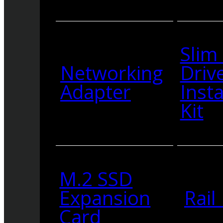
Slim
Networking
Driv
Adapter
Insta
Kit
M.2 SSD
Expansion
Rail 
Card