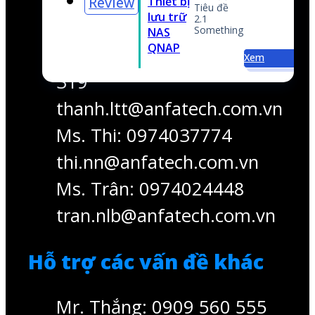
thi.nn@anfatech.com.vn
Ms. Trân: 0974024448
em
tran.nlb@anfatech.com.vn
Hỗ trợ các vấn đề khác
Mr. Thắng: 0909 560 555
thang.nv@anfatech.com.vn
Copyright © 2020 - 2023