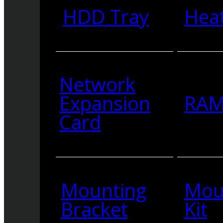
HDD Tray
Heat
Network
Expansion
RA
Card
Mounting
Mou
Bracket
Kit