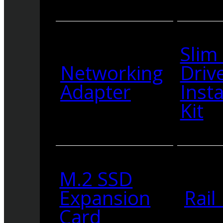
Slim
Networking
Driv
Adapter
Insta
Kit
M.2 SSD
Expansion
Rail 
Card