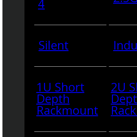
4
Silent
Indu
1U Short
2U S
Depth
Dep
Rackmount
Rac