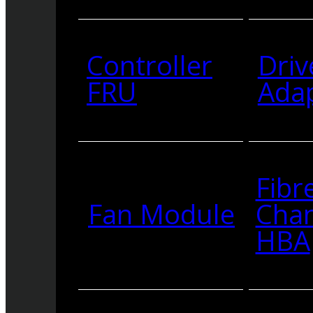
Controller
Driv
FRU
Ada
Fibr
Fan Module
Cha
HBA