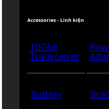
Accessories - Linh kiện
10GbE
Pow
Transceiver
Ada
Battery
Brac