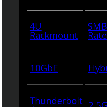
4U
SMB
Rackmount
Rate
10GbE
Hyb
Thunderbolt
2.5