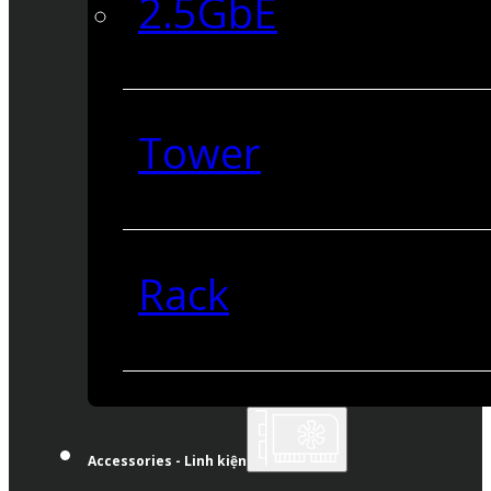
2.5GbE
Tower
Rack
Accessories - Linh kiện