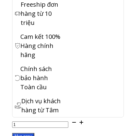
Freeship đơn
hàng từ 10
triệu
Cam kết 100%
Hàng chính
hãng
Chính sách
bảo hành
Toàn cầu
Dịch vụ khách
hàng từ Tâm
HS-
M2SSD-