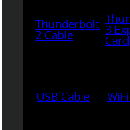
Thun
Thunderbolt
3 Ex
2 Cable
Card
USB Cable
WiFi