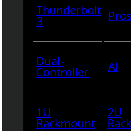
Thunderbolt
Pro
3
Dual-
AI
Controller
1U
2U
Rackmount
Rac