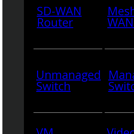
SD-WAN
Mesh
Router
WAN 
Unmanaged
Man
Switch
Swit
VM
Vide