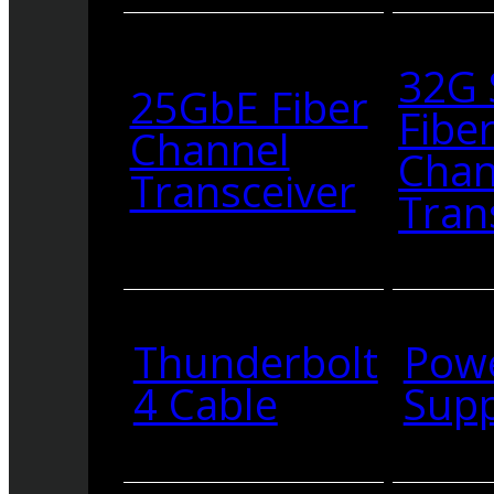
32G
25GbE Fiber
Fibe
Channel
Chan
Transceiver
Tran
Thunderbolt
Pow
4 Cable
Supp