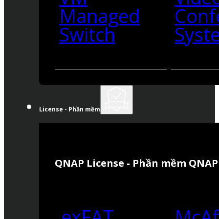
Managed
Conf
Switch
Syst
License - Phần mềm
QNAP License - Phần mềm QNAP
exFAT
McAf