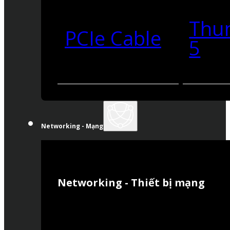
Thu
PCIe Cable
5
Networking - Mạng
Networking - Thiết bị mạng