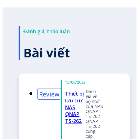
Đánh giá, thảo luận
Bài viết
ánh
iá về
ộ nhớ
ủa NAS
NAP
S-262
NAP
S-262
ung
ấp