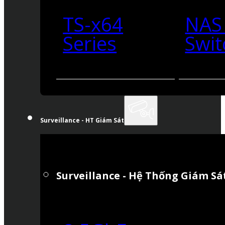
TS-x64
NAS
Series
Swit
Surveillance - HT Giám Sát
Surveillance - Hệ Thống Giám Sá