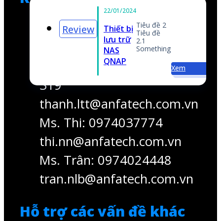
thanh.ltt@anfatech.com.vn
Ms. Thi: 0974037774
iêu đề 2
iêu đề
.1
thi.nn@anfatech.com.vn
omething
Ms. Trân: 0974024448
Xem
tran.nlb@anfatech.com.vn
Hỗ trợ các vấn đề khác
Mr. Thắng: 0909 560 555
thang.nv@anfatech.com.vn