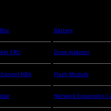
 Box
Battery
ller FRU
Drive Adapter
 Channel HBA
Flash Module
able
Network Expansion C