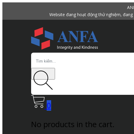
ANF
Website đang hoạt động thử nghiệm, đang 
Search
0
No products in the cart.