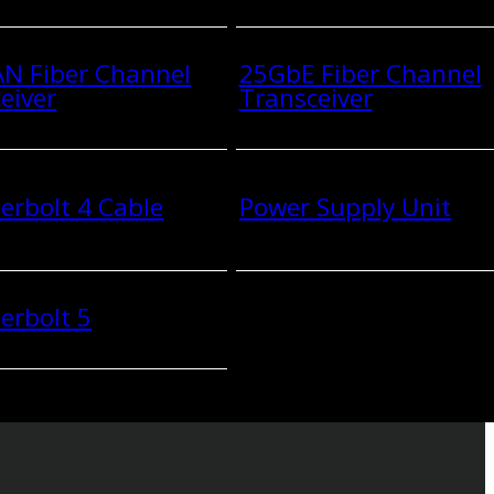
N Fiber Channel
25GbE Fiber Channel
eiver
Transceiver
rbolt 4 Cable
Power Supply Unit
erbolt 5