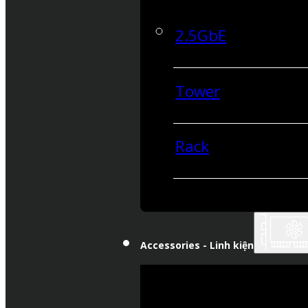
2.5GbE
Tower
Rack
Accessories - Linh kiện