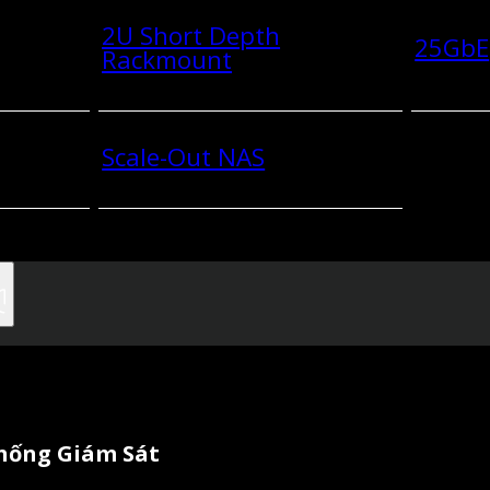
2U Short Depth
25GbE
Rackmount
Scale-Out NAS
Thống Giám Sát