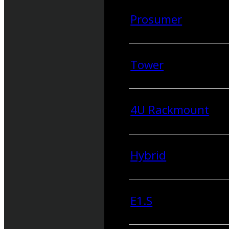
Prosumer
Tower
4U Rackmount
Hybrid
E1.S