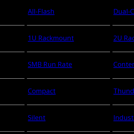
All-Flash
Dual-C
1U Rackmount
2U Ra
SMB Run Rate
Conten
Compact
Thund
Silent
Indust