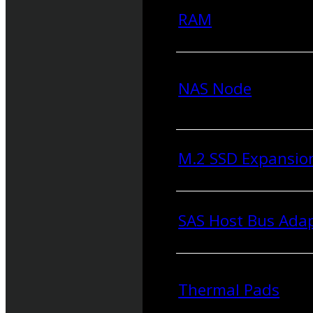
RAM
NAS Node
M.2 SSD Expansio
SAS Host Bus Ada
Thermal Pads