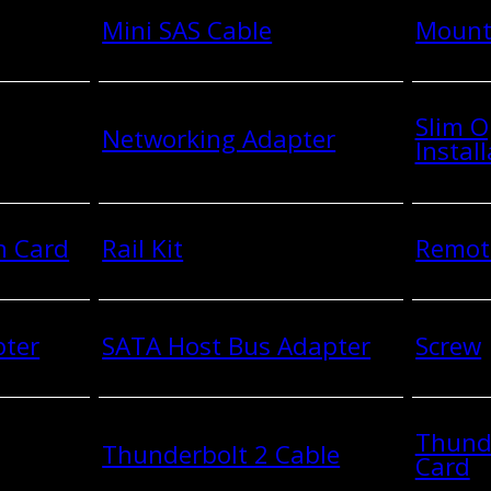
Mini SAS Cable
Mount
Slim O
Networking Adapter
Install
n Card
Rail Kit
Remot
pter
SATA Host Bus Adapter
Screw
Thund
Thunderbolt 2 Cable
Card