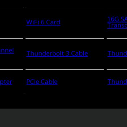
16G SA
WiFi 6 Card
Transc
annel
Thunderbolt 3 Cable
Thunde
pter
PCIe Cable
Thund