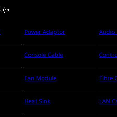
kiện
r
Power Adaptor
Audio
Console Cable
Contro
Fan Module
Fibre
Heat Sink
LAN C