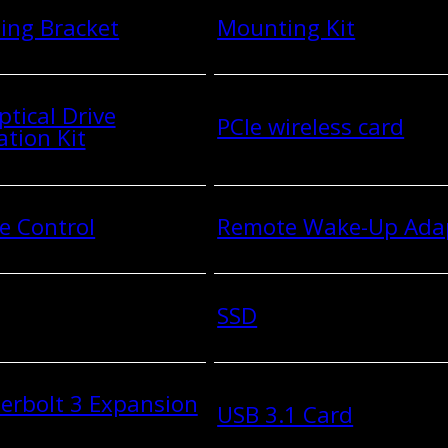
ing Bracket
Mounting Kit
ptical Drive
PCIe wireless card
ation Kit
e Control
Remote Wake-Up Ada
SSD
erbolt 3 Expansion
USB 3.1 Card