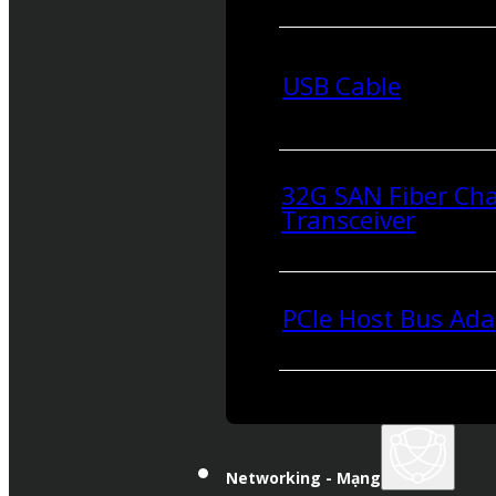
USB Cable
32G SAN Fiber Ch
Transceiver
PCIe Host Bus Ada
Networking - Mạng