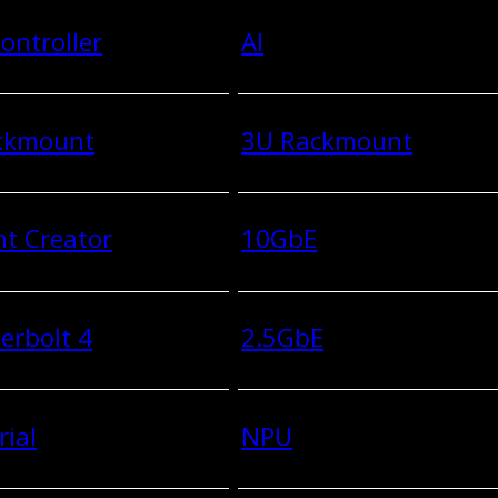
ontroller
AI
ckmount
3U Rackmount
t Creator
10GbE
erbolt 4
2.5GbE
rial
NPU