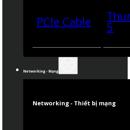
Thu
PCIe Cable
5
Networking - Mạng
Networking - Thiết bị mạng