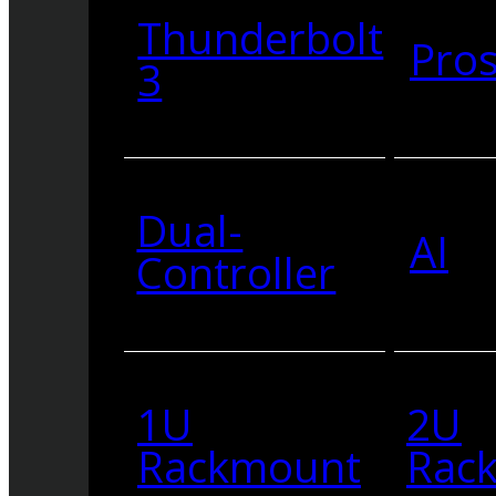
Thunderbolt
Pro
3
Dual-
AI
Controller
1U
2U
Rackmount
Rac