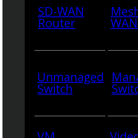
SD-WAN
Mesh
Router
WAN 
Unmanaged
Man
Switch
Swit
VM
Vide