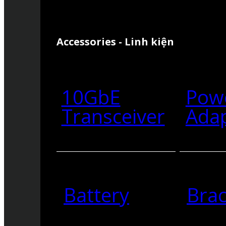
Accessories - Linh kiện
10GbE
Pow
Transceiver
Ada
Battery
Brac