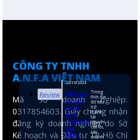
CÔNG TY TNHH
A.N.F.A VIỆT NAM
Mã số doanh nghiệp:
0317854603. Giấy chứng nhận
em
đăng ký doanh nghiệp do Sở
Kế hoạch và Đầu tư TP Hồ Chí
Minh cấp lần đầu ngày
26/05/2023
hotline
0974050107