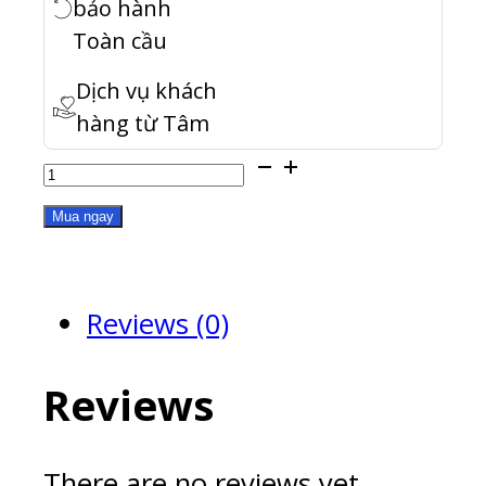
bảo hành
Toàn cầu
Dịch vụ khách
hàng từ Tâm
CAB-
U310G10MCC
Mua ngay
quantity
Reviews (0)
Reviews
There are no reviews yet.