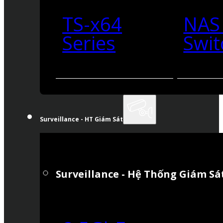
TS-x64
NAS
Series
Swit
Surveillance - HT Giám Sát
Surveillance - Hệ Thống Giám Sá