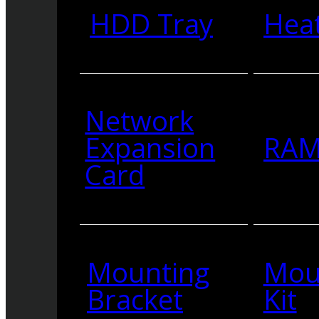
HDD Tray
Heat
Network
Expansion
RA
Card
Mounting
Mou
Bracket
Kit