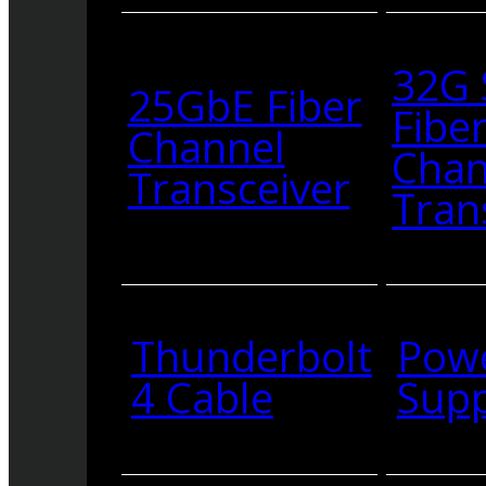
32G
25GbE Fiber
Fibe
Channel
Chan
Transceiver
Tran
Thunderbolt
Pow
4 Cable
Supp