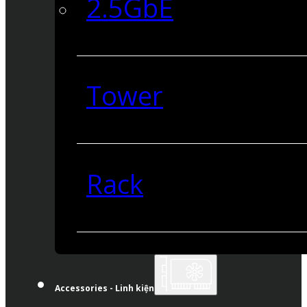
2.5GbE
Tower
Rack
Accessories - Linh kiện