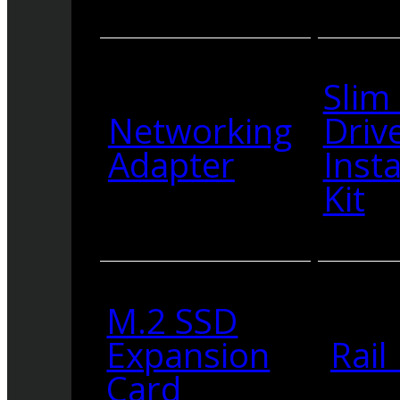
Slim
Networking
Driv
Adapter
Insta
Kit
M.2 SSD
Expansion
Rail 
Card