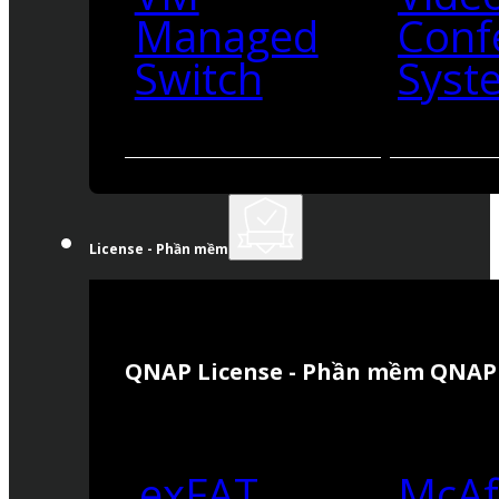
Managed
Conf
Switch
Syst
License - Phần mềm
QNAP License - Phần mềm QNAP
exFAT
McAf