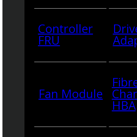
Controller
Driv
FRU
Ada
Fibr
Fan Module
Cha
HBA