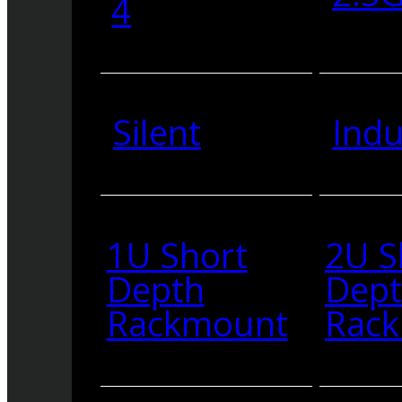
4
Silent
Indu
1U Short
2U S
Depth
Dep
Rackmount
Rac