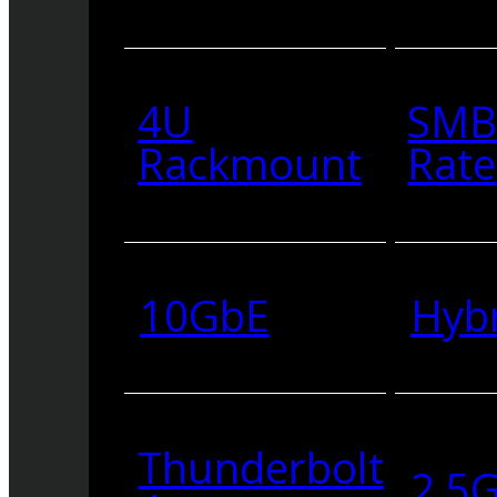
4U
SMB
Rackmount
Rate
10GbE
Hyb
Thunderbolt
2.5