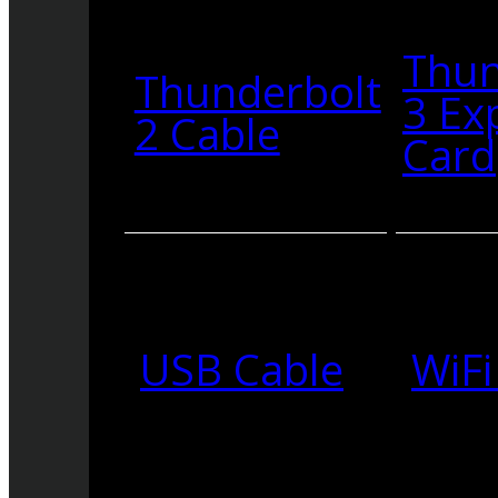
Thun
Thunderbolt
3 Ex
2 Cable
Card
USB Cable
WiFi