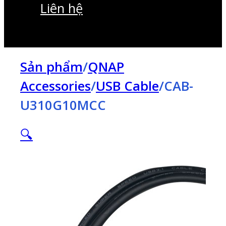
Liên hệ
Sản phẩm
/
QNAP
Accessories
/
USB Cable
/
CAB-
U310G10MCC
🔍