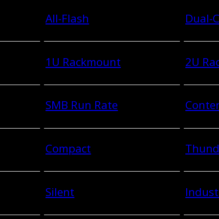
All-Flash
Dual-C
1U Rackmount
2U Ra
SMB Run Rate
Conten
Compact
Thund
Silent
Indust