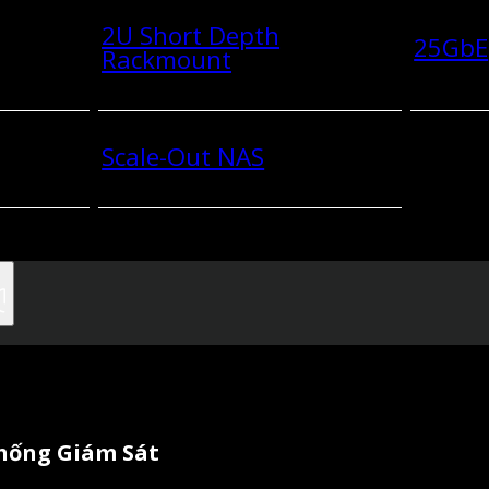
2U Short Depth
25GbE
Rackmount
Scale-Out NAS
Thống Giám Sát