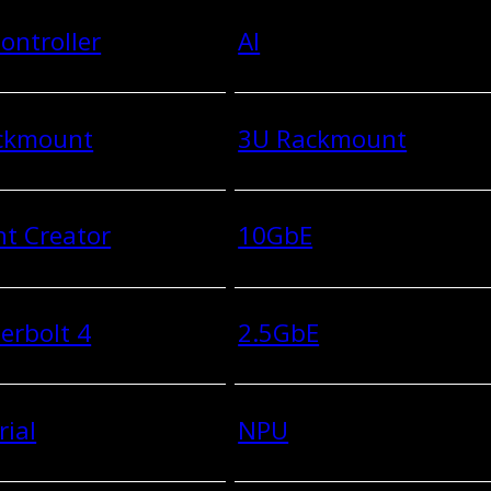
ontroller
AI
ckmount
3U Rackmount
t Creator
10GbE
erbolt 4
2.5GbE
rial
NPU