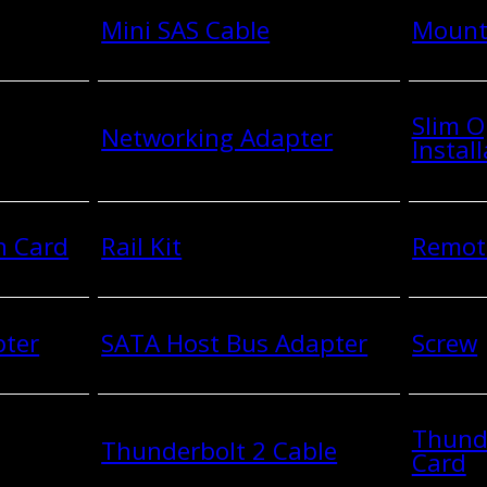
Mini SAS Cable
Mount
Slim O
Networking Adapter
Install
n Card
Rail Kit
Remot
pter
SATA Host Bus Adapter
Screw
Thund
Thunderbolt 2 Cable
Card