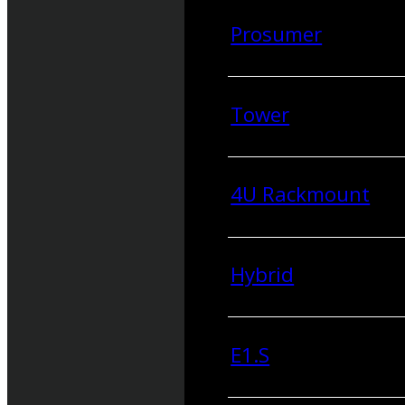
Prosumer
Tower
4U Rackmount
Hybrid
E1.S