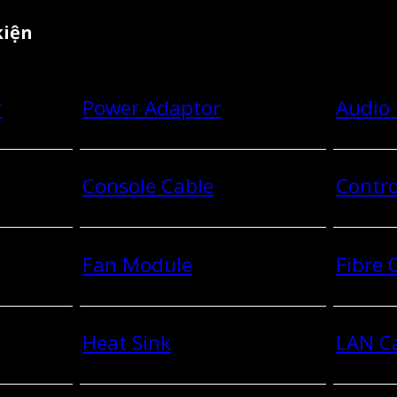
kiện
r
Power Adaptor
Audio
Console Cable
Contro
Fan Module
Fibre
Heat Sink
LAN C