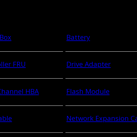
 Box
Battery
ller FRU
Drive Adapter
 Channel HBA
Flash Module
able
Network Expansion C