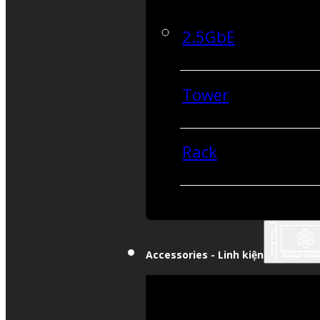
2.5GbE
Tower
Rack
Accessories - Linh kiện