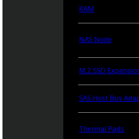
RAM
NAS Node
M.2 SSD Expansio
SAS Host Bus Ada
Thermal Pads