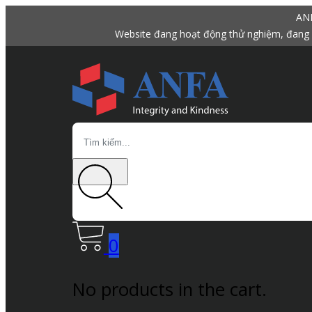
ANF
Website đang hoạt động thử nghiệm, đang 
Search
0
No products in the cart.