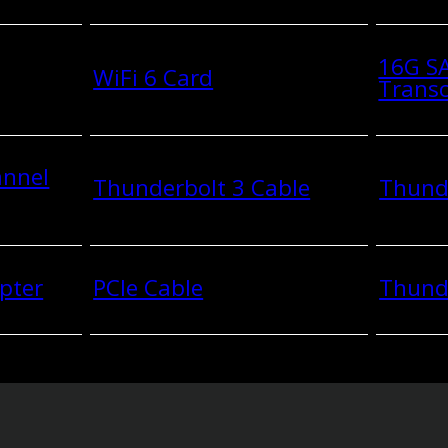
16G SA
WiFi 6 Card
Transc
annel
Thunderbolt 3 Cable
Thunde
pter
PCIe Cable
Thund