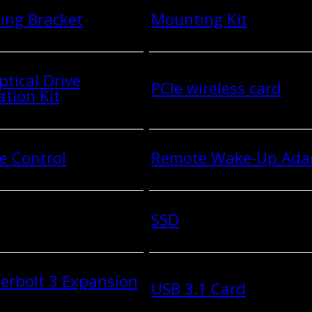
ing Bracket
Mounting Kit
ptical Drive
PCIe wireless card
ation Kit
e Control
Remote Wake-Up Ada
SSD
erbolt 3 Expansion
USB 3.1 Card