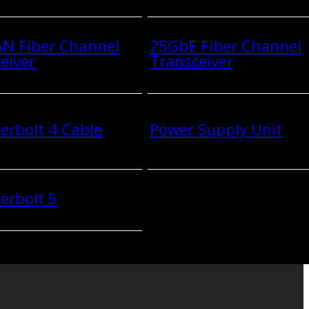
N Fiber Channel
25GbE Fiber Channel
eiver
Transceiver
rbolt 4 Cable
Power Supply Unit
erbolt 5