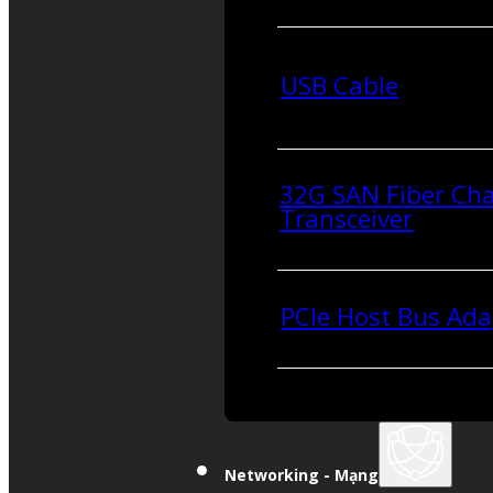
USB Cable
32G SAN Fiber Ch
Transceiver
PCIe Host Bus Ada
Networking - Mạng