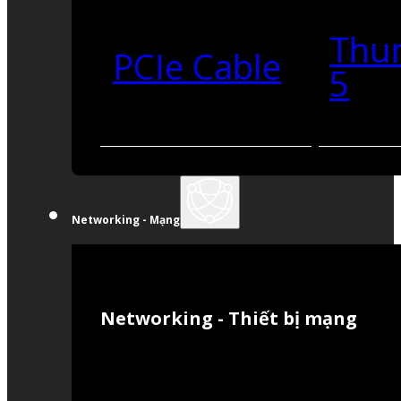
Thu
PCIe Cable
5
Networking - Mạng
Networking - Thiết bị mạng