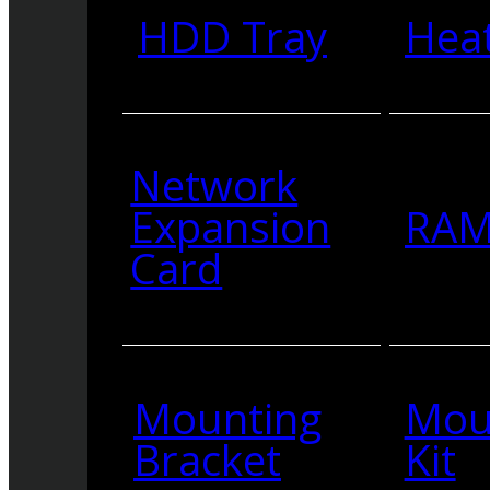
HDD Tray
Heat
Network
Expansion
RA
Card
Mounting
Mou
Bracket
Kit