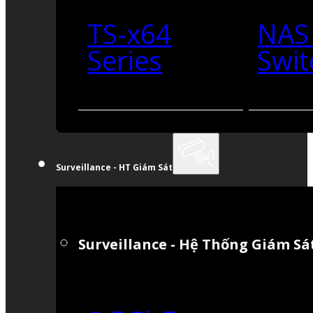
TS-x64
NAS
Series
Swit
Surveillance - HT Giám Sát
Surveillance - Hệ Thống Giám Sá