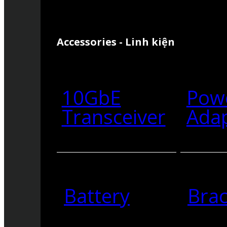
Accessories - Linh kiện
10GbE
Pow
Transceiver
Ada
Battery
Brac