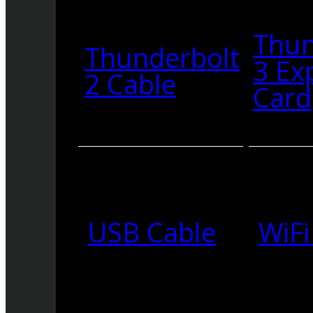
Thun
Thunderbolt
3 Ex
2 Cable
Card
USB Cable
WiFi