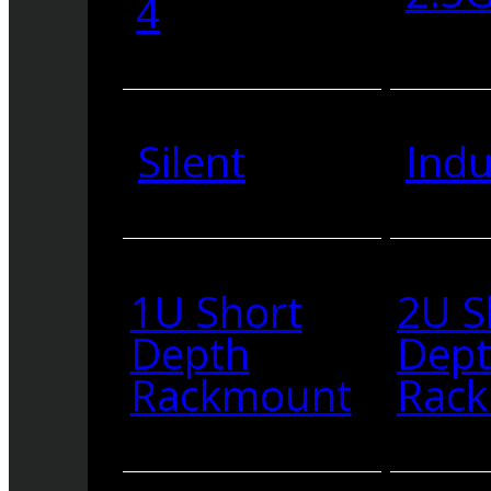
4
Silent
Indu
1U Short
2U S
Depth
Dep
Rackmount
Rac