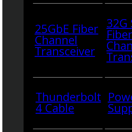
32G
25GbE Fiber
Fibe
Channel
Chan
Transceiver
Tran
Thunderbolt
Pow
4 Cable
Supp