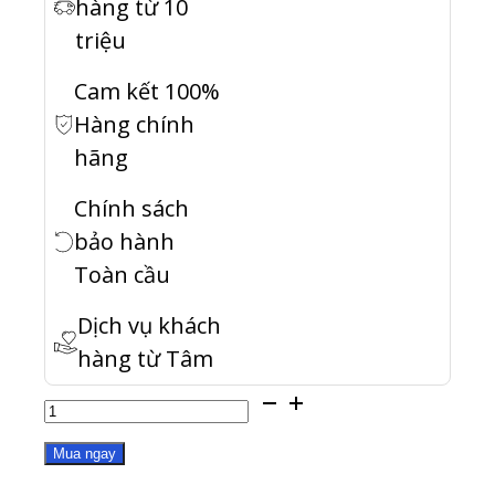
hàng từ 10
triệu
Cam kết 100%
Hàng chính
hãng
Chính sách
bảo hành
Toàn cầu
Dịch vụ khách
hàng từ Tâm
BBU-
A02-
Mua ngay
2900MAH