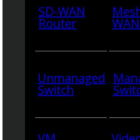
SD-WAN
Mesh
Router
WAN 
Unmanaged
Man
Switch
Swit
VM
Vide