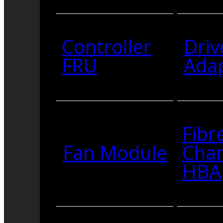
Controller
Driv
FRU
Ada
Fibr
Fan Module
Cha
HBA