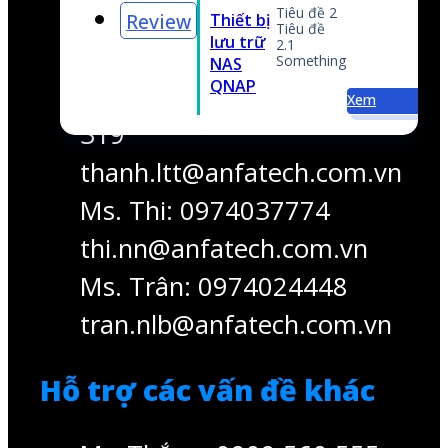
Ms. Thi: 0974037774
thi.nn@anfatech.com.vn
ng
Ms. Trân: 0974024448
Xem
tran.nlb@anfatech.com.vn
Hỗ trợ các vấn đề khác
Mr. Thắng: 0909 560 555
thang.nv@anfatech.com.vn