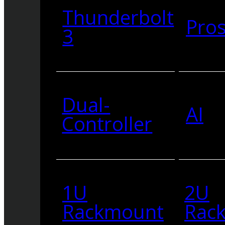
Thunderbolt
Pro
3
Dual-
AI
Controller
1U
2U
Rackmount
Rac