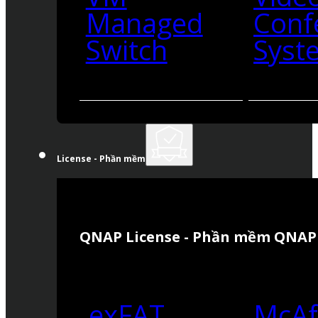
Managed
Conf
Switch
Syst
License - Phần mềm
QNAP License - Phần mềm QNAP
exFAT
McAf