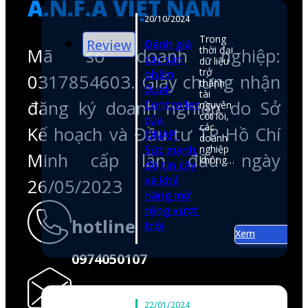
Minh cấp lần đầu ngày
26/05/2023
hotline
0974050107
email
shop@anfatech.com.vn