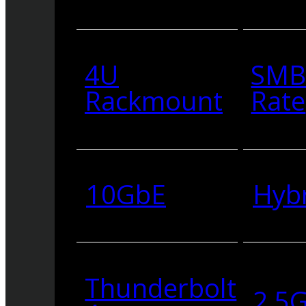
4U
SMB
Rackmount
Rate
10GbE
Hyb
Thunderbolt
2.5