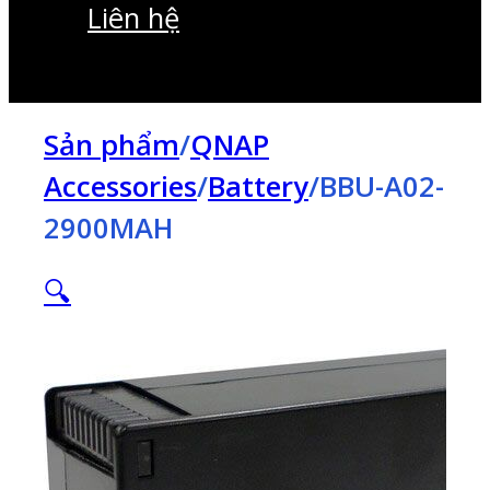
Liên hệ
Sản phẩm
/
QNAP
Accessories
/
Battery
/
BBU-A02-
2900MAH
🔍