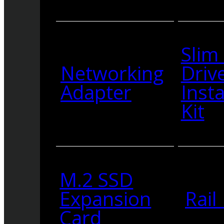
Slim
Networking
Driv
Adapter
Insta
Kit
M.2 SSD
Expansion
Rail 
Card