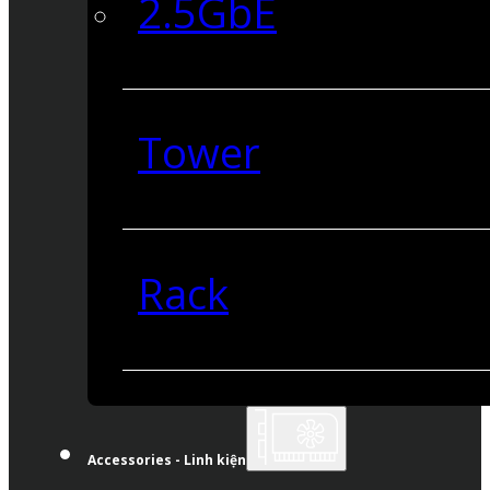
2.5GbE
Tower
Rack
Accessories - Linh kiện