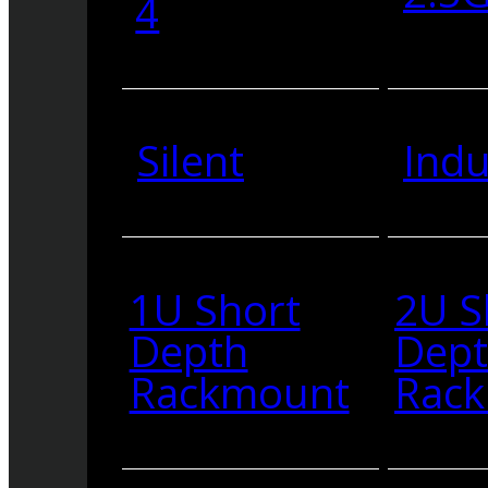
4
Silent
Indu
1U Short
2U S
Depth
Dep
Rackmount
Rac