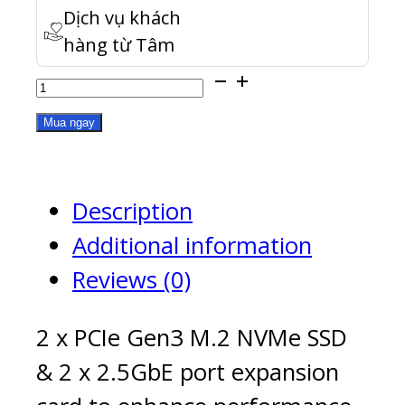
Dịch vụ khách
hàng từ Tâm
QM2-
2P2G2T
Mua ngay
quantity
Description
Additional information
Reviews (0)
2 x PCIe Gen3 M.2 NVMe SSD
& 2 x 2.5GbE port expansion