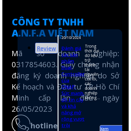
0317854603. Giấy chứng nhận
đăng ký doanh nghiệp do Sở
Kế hoạch và Đầu tư TP Hồ Chí
Minh cấp lần đầu ngày
26/05/2023
hotline
0974050107
email
shop@anfatech.com.vn