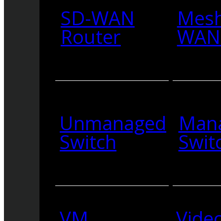
SD-WAN
Mesh
Router
WAN 
Unmanaged
Man
Switch
Swit
VM
Vide