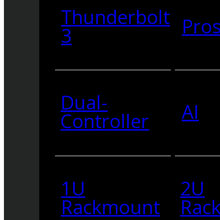
Thunderbolt
Pro
3
Dual-
AI
Controller
1U
2U
Rackmount
Rac