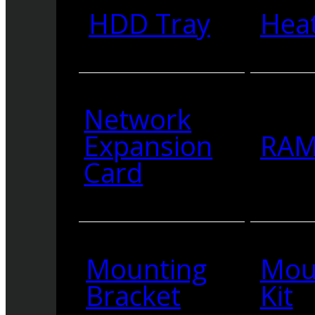
HDD Tray
Heat
Network
Expansion
RA
Card
Mounting
Mou
Bracket
Kit