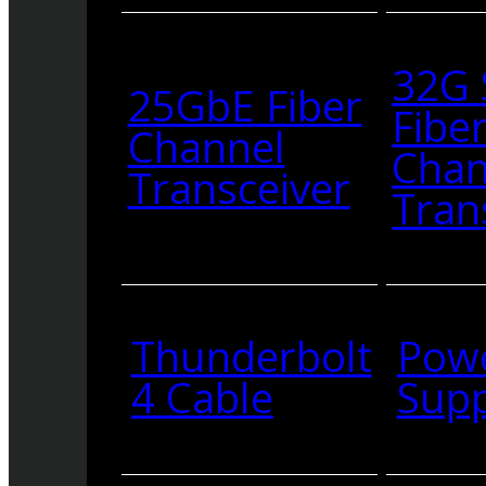
32G
25GbE Fiber
Fibe
Channel
Chan
Transceiver
Tran
Thunderbolt
Pow
4 Cable
Supp