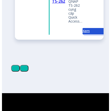
CÔNG TY TNHH
A.N.F.A VIỆT NAM
Mã số doanh nghiệp: