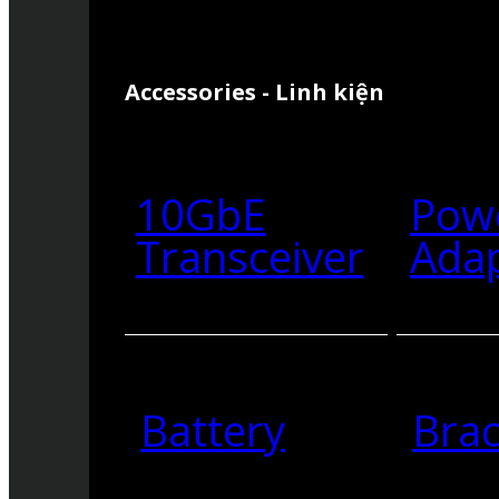
Accessories - Linh kiện
10GbE
Pow
Transceiver
Ada
Battery
Brac