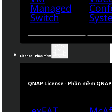
Managed
Conf
Switch
Syst
License - Phần mềm
QNAP License - Phần mềm QNAP
exFAT
McAf