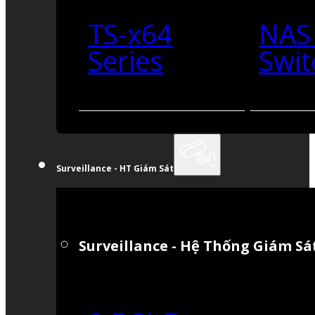
TS-x64
NAS
Series
Swit
Surveillance - HT Giám Sát
Surveillance - Hệ Thống Giám Sá