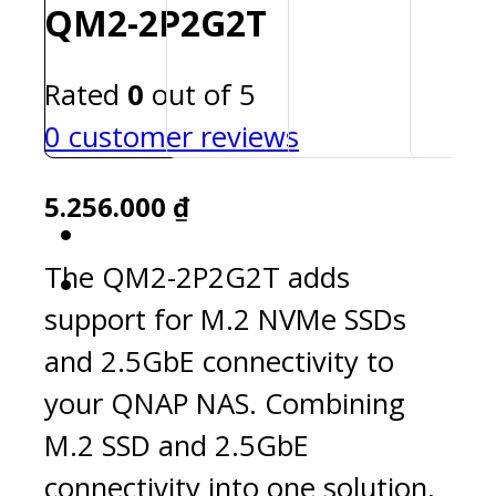
QM2-2P2G2T
Rated
0
out of 5
0
customer reviews
5.256.000
₫
The QM2-2P2G2T adds
support for M.2 NVMe SSDs
and 2.5GbE connectivity to
your QNAP NAS. Combining
M.2 SSD and 2.5GbE
connectivity into one solution,