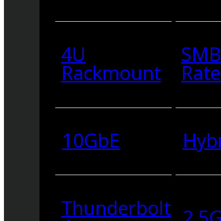
4U
SMB
Rackmount
Rate
10GbE
Hyb
Thunderbolt
2.5