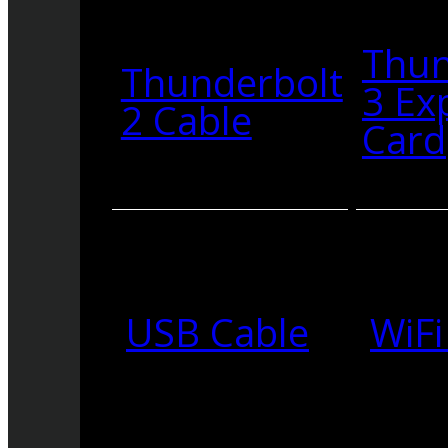
Thun
Thunderbolt
3 Ex
2 Cable
Card
USB Cable
WiFi