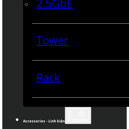
2.5GbE
Tower
Rack
Accessories - Linh kiện