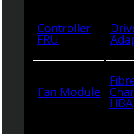
Controller
Driv
FRU
Ada
Fibr
Fan Module
Cha
HBA