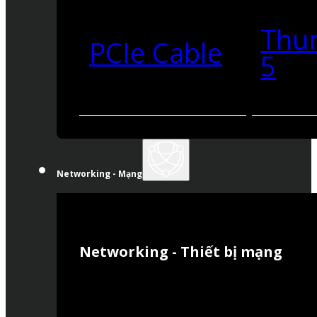
Thu
PCIe Cable
5
Networking - Mạng
Networking - Thiết bị mạng