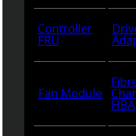
Controller
Driv
FRU
Ada
Fibr
Fan Module
Cha
HBA