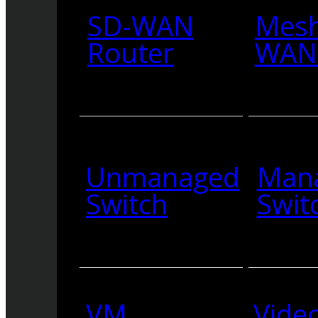
SD-WAN
Mesh
Router
WAN 
Unmanaged
Man
Switch
Swit
VM
Vide