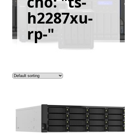
cho: "ts-
h2287xu-
rp-"