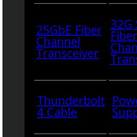
32G
25GbE Fiber
Fibe
Channel
Chan
Transceiver
Tran
Thunderbolt
Pow
4 Cable
Supp