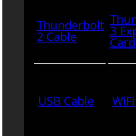
Thun
Thunderbolt
3 Ex
2 Cable
Card
USB Cable
WiFi