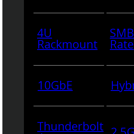
4U
SMB
Rackmount
Rate
10GbE
Hyb
Thunderbolt
2.5