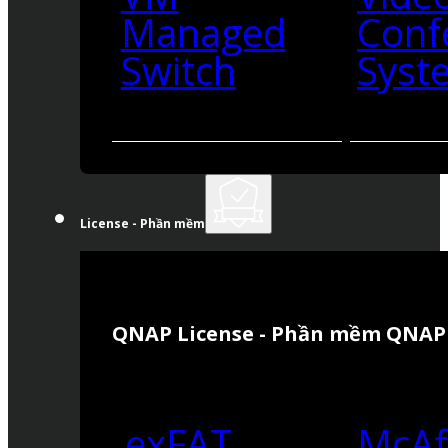
Managed
Conf
Switch
Syst
License - Phần mềm
QNAP License - Phần mềm QNAP
exFAT
McAf