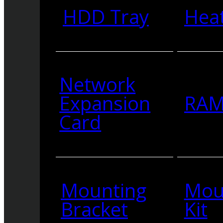
HDD Tray
Heat
Network
Expansion
RA
Card
Mounting
Mou
Bracket
Kit