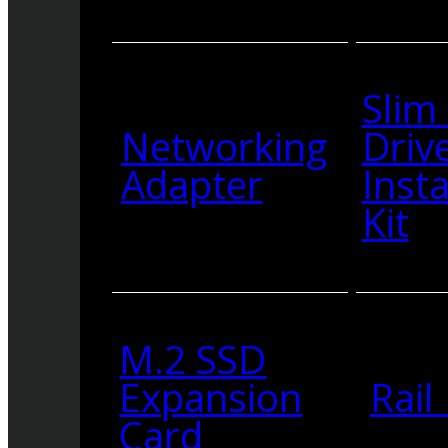
Slim
Networking
Driv
Adapter
Insta
Kit
M.2 SSD
Expansion
Rail 
Card