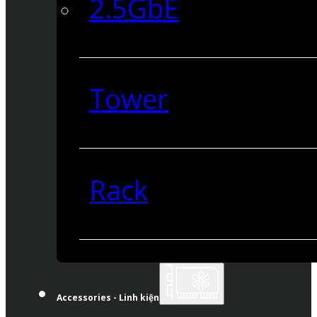
2.5GbE
Tower
Rack
Accessories - Linh kiện