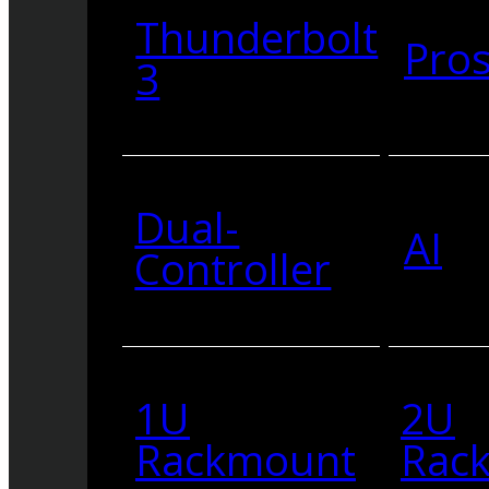
Thunderbolt
Pro
3
Dual-
AI
Controller
1U
2U
Rackmount
Rac