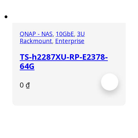
QNAP - NAS
,
10GbE
,
3U
Rackmount
,
Enterprise
TS-h2287XU-RP-E2378-
64G
0
₫