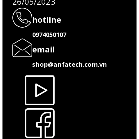
26/05/2023
hotline
0974050107
email
shop@anfatech.com.vn