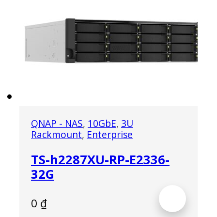
QNAP - NAS
,
10GbE
,
3U
Rackmount
,
Enterprise
TS-h2287XU-RP-E2336-
32G
0
₫