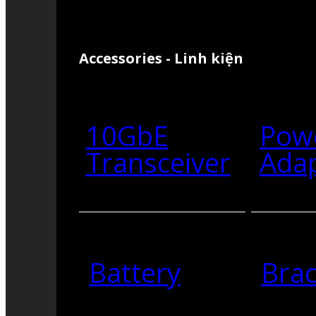
Accessories - Linh kiện
10GbE
Pow
Transceiver
Ada
Battery
Brac