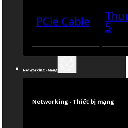
Thu
PCIe Cable
5
Networking - Mạng
Networking - Thiết bị mạng