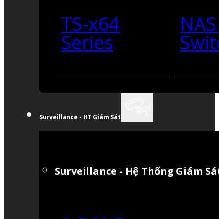
TS-x64
NAS
Series
Swit
Surveillance - HT Giám Sát
Surveillance - Hệ Thống Giám Sá