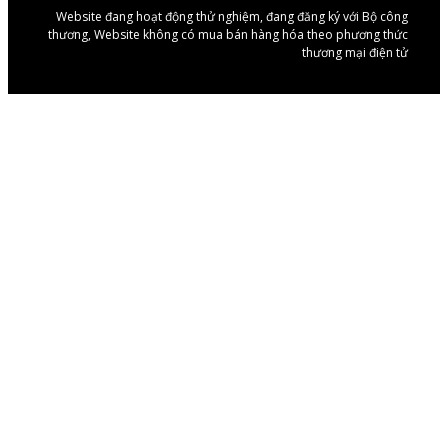
Website đang hoạt động thử nghiệm, đang đăng ký với Bộ công
thương, Website không có mua bán hàng hóa theo phương thức
thương mại điện tử