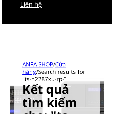
Liên hệ
ANFA SHOP
/
Cửa
hàng
/
Search results for
“ts-h2287xu-rp-”
Kết quả
tìm kiếm