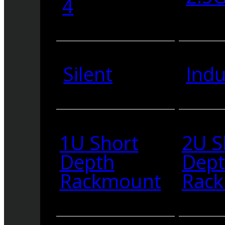
4
Silent
Indu
1U Short
2U S
Depth
Dep
Rackmount
Rac